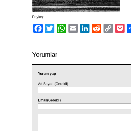
Paylaş:
Facebook
Twitter
WhatsApp
Email
LinkedIn
Reddit
Cop
P
Link
Yorumlar
Yorum yap
Ad Soyad (Gerekli)
Email(Gerekli)