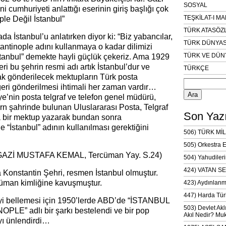
SOSYAL
i cumhuriyeti anlattığı eserinin giriş başlığı çok
TEŞKİLAT-I M
ple Değil İstanbul”
TÜRK ATASÖZ
da İstanbul’u anlatırken diyor ki: “Biz yabancılar,
TÜRK DÜNYAS
tantinople adını kullanmaya o kadar dilimizi
TÜRK VE DÜN
“İstanbul” demekte hayli güçlük çekeriz. Ama 1929
ri bu şehrin resmi adı artık İstanbul’dur ve
TÜRKÇE
ak gönderilecek mektupların Türk posta
Arama:
 geri gönderilmesi ihtimali her zaman vardır…
e’nin posta telgraf ve telefon genel müdürü,
rn şahrinde bulunan Uluslararası Posta, Telgraf
Son Yazı
na bir mektup yazarak bundan sonra
e “İstanbul” adının kullanılması gerektiğini
506) TÜRK MİL
505) Orkestra 
en GAZİ MUSTAFA KEMAL, Tercüman Yay. S.24)
504) Yahudileri
424) VATAN SE
a Konstantin Şehri, resmen İstanbul olmuştur.
üman kimliğine kavuşmuştur.
423) Aydınlanm
447) Harda Tür
yi bellemesi için 1950’lerde ABD’de “İSTANBUL
503) Devlet Akl
E” adlı bir şarkı bestelendi ve bir pop
Akıl Nedir? Muk
yı ünlendirdi…