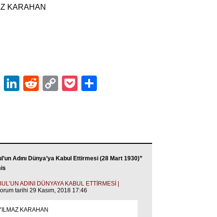
AZ KARAHAN
ok
er
atsApp
Email
LinkedIn
Reddit
Copy
Pocket
Share
Link
ul’un Adını Dünya’ya Kabul Ettirmesi (28 Mart 1930)”
mis
UL’UN ADINI DÜNYAYA KABUL ETTİRMESİ |
orum tarihi 29 Kasım, 2018 17:46
 YILMAZ KARAHAN