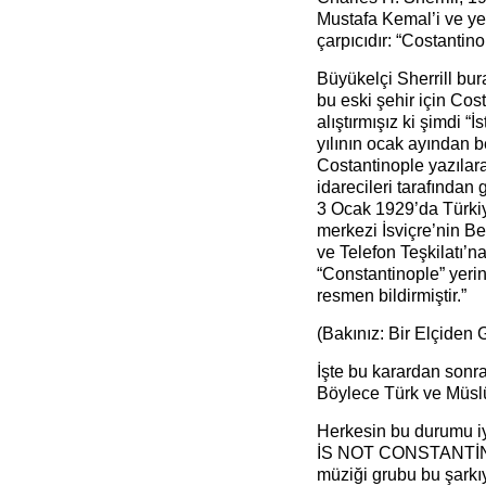
Mustafa Kemal’i ve yen
çarpıcıdır: “Costantino
Büyükelçi Sherrill bura
bu eski şehir için Cos
alıştırmışız ki şimdi 
yılının ocak ayından be
Costantinople yazılar
idarecileri tarafından
3 Ocak 1929’da Türkiy
merkezi İsviçre’nin Be
ve Telefon Teşkilatı’
“Constantinople” yerin
resmen bildirmiştir.”
(Bakınız: Bir Elçid
İşte bu karardan sonr
Böylece Türk ve Müsl
Herkesin bu durumu i
İS NOT CONSTANTİNOPL
müziği grubu bu şarkı