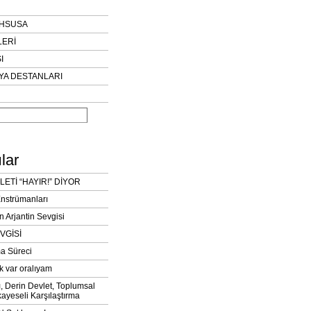
AHSUSA
LERİ
I
YA DESTANLARI
lar
LETİ “HAYIR!” DİYOR
Enstrümanları
n Arjantin Sevgisi
VGİSİ
a Süreci
k var oralıyam
ı, Derin Devlet, Toplumsal
ayeseli Karşılaştırma