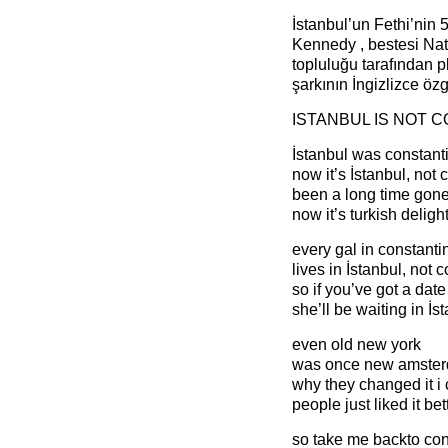
İstanbul’un Fethi’nin
Kennedy , bestesi Nat
topluluğu tarafından 
şarkının İngizlizce öz
ISTANBUL IS NOT 
İstanbul was constant
now it’s İstanbul, not
been a long time gone
now it’s turkish deligh
every gal in constanti
lives in İstanbul, not 
so if you’ve got a dat
she’ll be waiting in İs
even old new york
was once new amste
why they changed it i 
people just liked it be
so take me backto con