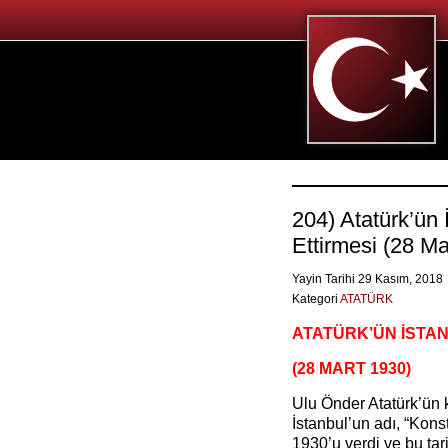
204) Atatürk’ün
Ettirmesi (28 Ma
Yayin Tarihi 29 Kasım, 2018
Kategori
ATATÜRK
ATATÜRK’ÜN İSTAN
(28 MART 1930)
Ulu Önder Atatürk’ün 
İstanbul’un adı, “Konst
1930’u verdi ve bu ta