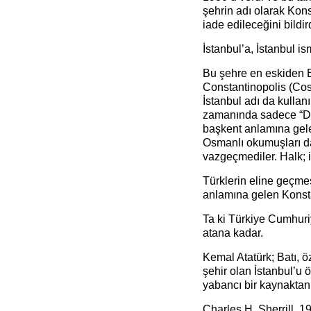
şehrin adı olarak Kon
iade edileceğini bildi
İstanbul’a, İstanbul i
Bu şehre en eskiden 
Constantinopolis (Cos
İstanbul adı da kullan
zamanında sadece “Der
başkent anlamına gelen
Osmanlı okumuşları da
vazgeçmediler. Halk; 
Türklerin eline geçmes
anlamına gelen Konst
Ta ki Türkiye Cumhuriy
atana kadar.
Kemal Atatürk; Batı, ö
şehir olan İstanbul’u
yabancı bir kaynaktan
Charles H. Sherrill, 1