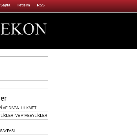
 Sayfa
İletisim
RSS
ler
 VE DİVAN-I HİKMET
LİKLERİ VE ATABEYLİKLER
SAYFASI