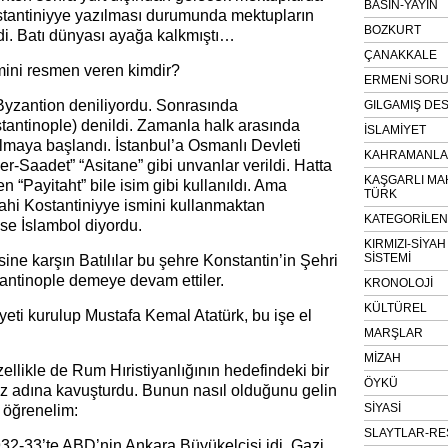
BASIN-YAYIN
stantiniyye yazılması durumunda mektupların
BOZKURT
rdi. Batı dünyası ayağa kalkmıştı…
ÇANAKKALE
smini resmen veren kimdir?
ERMENİ SOR
Byzantion deniliyordu. Sonrasında
GILGAMIŞ DES
tantinople) denildi. Zamanla halk arasında
İSLAMİYET
ılmaya başlandı. İstanbul’a Osmanlı Devleti
KAHRAMANLAR
-Saadet” “Asitane” gibi unvanlar verildi. Hatta
KAŞGARLI MA
 “Payitaht” bile isim gibi kullanıldı. Ama
TÜRK
hi Kostantiniyye ismini kullanmaktan
KATEGORİLE
ise İslambol diyordu.
KIRMIZI-SİYA
SİSTEMİ
ine karşın Batılılar bu şehre Konstantin’in Şehri
antinople demeye devam ettiler.
KRONOLOJİ
KÜLTÜREL
eti kurulup Mustafa Kemal Atatürk, bu işe el
MARŞLAR
MİZAH
zellikle de Rum Hıristiyanlığının hedefindeki bir
ÖYKÜ
 öz adına kavuşturdu. Bunun nasıl olduğunu gelin
SİYASİ
 öğrenelim:
SLAYTLAR-RE
932-33’te ABD’nin Ankara Büyükelçisi idi. Gazi