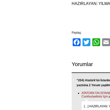
HAZIRLAYAN: YILM
Paylaş:
Facebo
Twitt
Wh
Yorumlar
“204) Atatürk’ün İstanb
yazisina 2 Yorum yapil
ATATÜRK’ÜN İSTANB
Cumhuriyetimiz İçin
y
[…] HAZIRLAYAN: