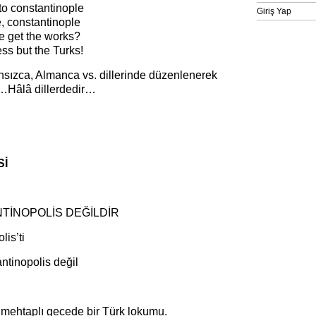
to constantinople
Giriş Yap
, constantinople
e get the works?
ss but the Turks!
ansızca, Almanca vs. dillerinde düzenlenerek
…Hâlâ dillerdedir​…
Sİ
TİNOPOLİS DEĞİLDİR
lis’ti
ntinopolis değil
k mehtaplı gecede bir Türk lokumu.