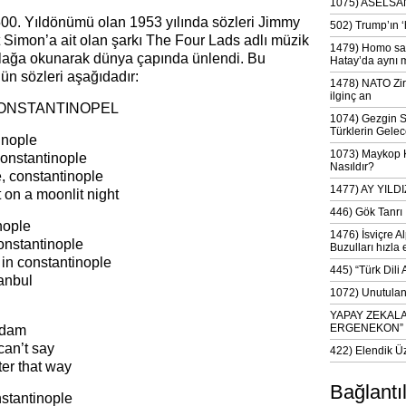
1075) ASELSAN
 500. Yıldönümü olan 1953 yılında sözleri Jimmy
502) Trump’ın 
 Simon’a ait olan şarkı The Four Lads adlı müzik
1479) Homo sap
plağa okunarak dünya çapında ünlendi. Bu
Hatay’da aynı 
gün sözleri aşağıdadır:
1478) NATO Zir
ilginç an
CONSTANTINOPEL
1074) Gezgin S
Türklerin Gelec
inople
1073) Maykop Kü
 constantinople
Nasıldır?
, constantinople
1477) AY YIL
t on a moonlit night
446) Gök Tanrı 
nople
1476) İsviçre Al
constantinople
Buzulları hızla 
e in constantinople
445) “Türk Dili
tanbul
1072) Unutulan 
YAPAY ZEKAL
ERGENEKON”
rdam
can’t say
422) Elendik Ü
tter that way
Bağlantı
stantinople