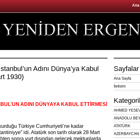
Ana
 İstanbul’un Adını Dünya’ya Kabul
Sayfalar
rt 1930)
Ana Sayfa
İletisim
Kategori
BUL’UN ADINI DÜNYAYA KABUL ETTİRMESİ
AHMED YESEVÎ
ANADOLU BEY
kurduğu Türkiye Cumhuriyeti’ne kadar
ATATÜRK
antiniyye” idi. Atatürk son tarih olarak 28 Mart
AZERBAYCAN 
rihten sonra yurt dışından gelecek mektuplarda