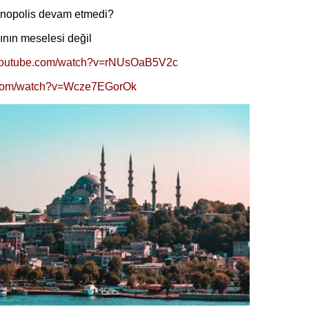
inopolis devam etmedi?
nın meselesi değil
.youtube.com/watch?v=rNUsOaB5V2c
e.com/watch?v=Wcze7EGorOk