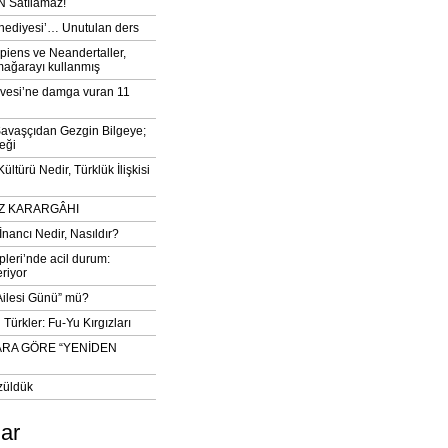
 Satılamaz!
‘hediyesi’… Unutulan ders
iens ve Neandertaller,
mağarayı kullanmış
vesi’ne damga vuran 11
avaşçıdan Gezgin Bilgeye;
eği
ltürü Nedir, Türklük İlişkisi
DIZ KARARGÂHI
İnancı Nedir, Nasıldır?
pleri’nde acil durum:
eriyor
 Ailesi Günü” mü?
Türkler: Fu-Yu Kırgızları
ARA GÖRE “YENİDEN
züldük
lar