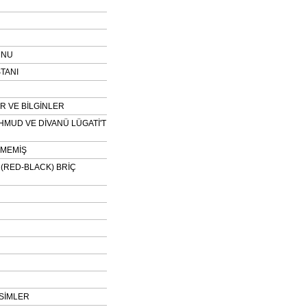
UNU
TANI
 VE BİLGİNLER
HMUD VE DİVANÜ LÜGATİ'T
NMEMİŞ
H (RED-BLACK) BRİÇ
SİMLER