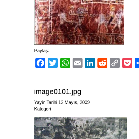
Paylaş:
Facebook
Twitter
WhatsApp
Email
LinkedIn
Reddit
Cop
P
Link
image0101.jpg
Yayin Tarihi 12 Mayıs, 2009
Kategori