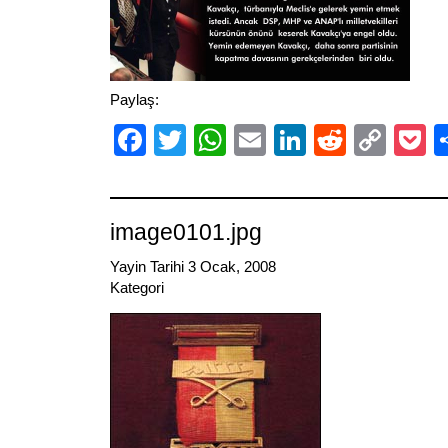
Paylaş:
Facebook
Twitter
WhatsApp
Email
LinkedIn
Reddit
Cop
P
Link
image0101.jpg
Yayin Tarihi 3 Ocak, 2008
Kategori