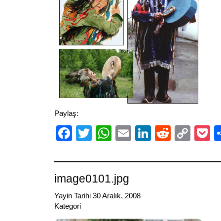
Paylaş:
Facebook
Twitter
WhatsApp
Email
LinkedIn
Reddit
Cop
P
Link
image0101.jpg
Yayin Tarihi 30 Aralık, 2008
Kategori