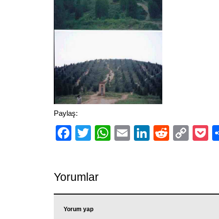
Paylaş:
Facebook
Twitter
WhatsApp
Email
LinkedIn
Reddit
Cop
P
Link
Yorumlar
Yorum yap