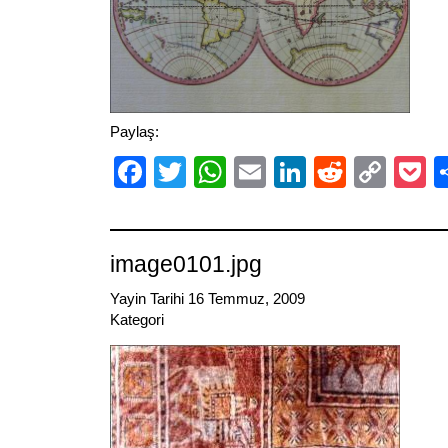
Paylaş:
Facebook
Twitter
WhatsApp
Email
LinkedIn
Reddit
Cop
P
Link
image0101.jpg
Yayin Tarihi 16 Temmuz, 2009
Kategori