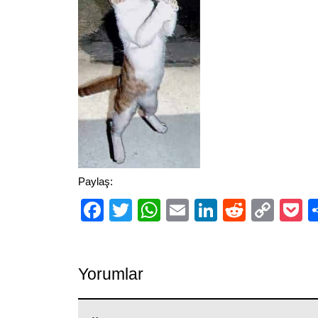
Paylaş:
Facebook
Twitter
WhatsApp
Email
LinkedIn
Reddit
Cop
P
Link
Yorumlar