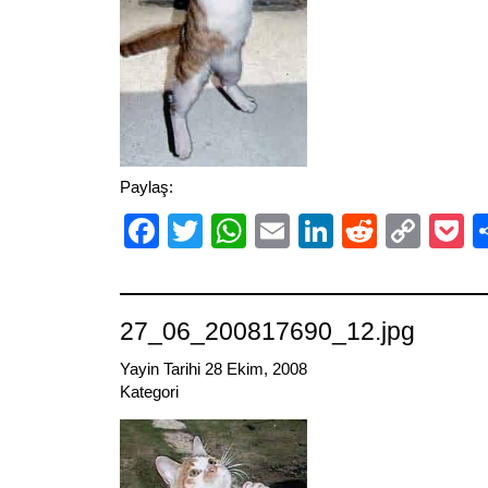
Paylaş:
Facebook
Twitter
WhatsApp
Email
LinkedIn
Reddit
Cop
P
Link
27_06_200817690_12.jpg
Yayin Tarihi 28 Ekim, 2008
Kategori