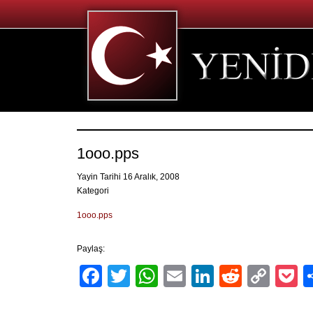
1ooo.pps
Yayin Tarihi 16 Aralık, 2008
Kategori
1ooo.pps
Paylaş:
Facebook
Twitter
WhatsApp
Email
LinkedIn
Reddit
Cop
P
Link