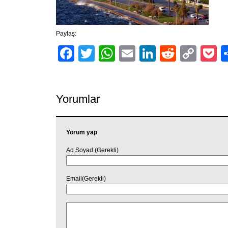
Paylaş:
Facebook
Twitter
WhatsApp
Email
LinkedIn
Reddit
Cop
P
Link
Yorumlar
Yorum yap
Ad Soyad (Gerekli)
Email(Gerekli)