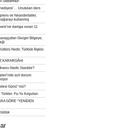
 Satılamaz!
‘hediyesi’… Unutulan ders
iens ve Neandertaller,
mağarayı kullanmış
vesi’ne damga vuran 11
avaşçıdan Gezgin Bilgeye;
eği
ltürü Nedir, Türklük İlişkisi
DIZ KARARGÂHI
İnancı Nedir, Nasıldır?
pleri’nde acil durum:
eriyor
 Ailesi Günü” mü?
Türkler: Fu-Yu Kırgızları
ARA GÖRE “YENİDEN
züldük
lar