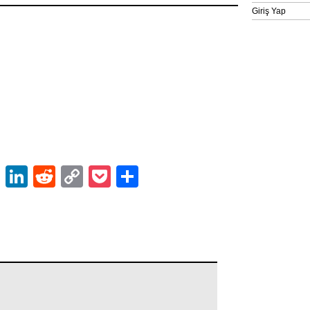
Giriş Yap
ok
er
atsApp
Email
LinkedIn
Reddit
Copy
Pocket
Share
Link