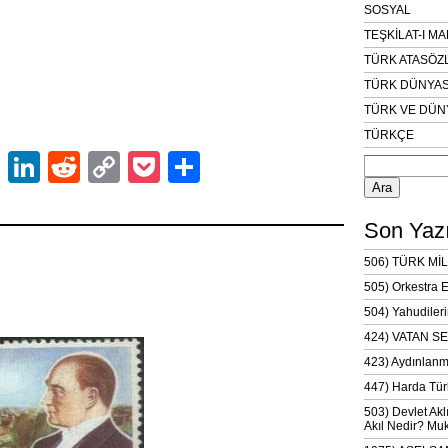
SOSYAL
TEŞKİLAT-I M
TÜRK ATASÖZ
TÜRK DÜNYAS
TÜRK VE DÜN
TÜRKÇE
Arama:
ok
er
atsApp
Email
LinkedIn
Reddit
Copy
Pocket
Share
Link
Son Yazı
506) TÜRK MİL
505) Orkestra 
504) Yahudileri
424) VATAN SE
423) Aydınlanm
447) Harda Tür
503) Devlet Akl
Akıl Nedir? Muk