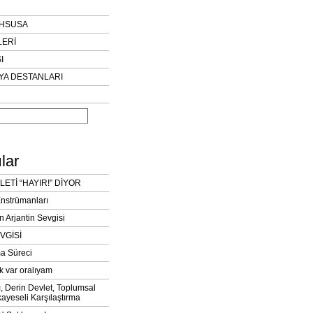
AHSUSA
LERİ
I
YA DESTANLARI
lar
LETİ “HAYIR!” DİYOR
Enstrümanları
n Arjantin Sevgisi
VGİSİ
a Süreci
k var oralıyam
ı, Derin Devlet, Toplumsal
ayeseli Karşılaştırma