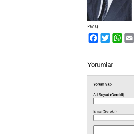
Paylaş:
Facebo
Twitt
Wh
Yorumlar
Yorum yap
Ad Soyad (Gerekli)
Email(Gerekli)