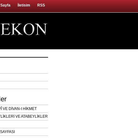
 Sayfa
İletisim
RSS
ler
 VE DİVAN-I HİKMET
LİKLERİ VE ATABEYLİKLER
SAYFASI