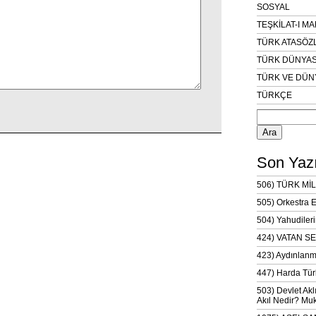
SOSYAL
TEŞKİLAT-I M
TÜRK ATASÖZ
TÜRK DÜNYAS
TÜRK VE DÜN
TÜRKÇE
Arama:
Son Yazı
506) TÜRK MİL
505) Orkestra 
504) Yahudileri
424) VATAN SE
423) Aydınlanm
447) Harda Tür
503) Devlet Akl
Akıl Nedir? Muk