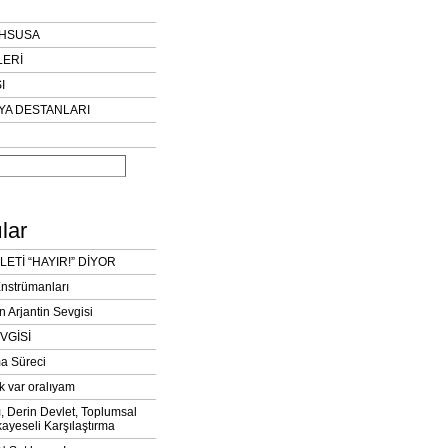
AHSUSA
LERİ
I
YA DESTANLARI
lar
LETİ “HAYIR!” DİYOR
Enstrümanları
n Arjantin Sevgisi
VGİSİ
a Süreci
k var oralıyam
ı, Derin Devlet, Toplumsal
ayeseli Karşılaştırma