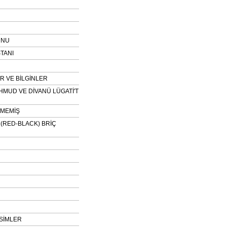
UNU
TANI
 VE BİLGİNLER
HMUD VE DİVANÜ LÜGATİ'T
NMEMİŞ
H (RED-BLACK) BRİÇ
SİMLER