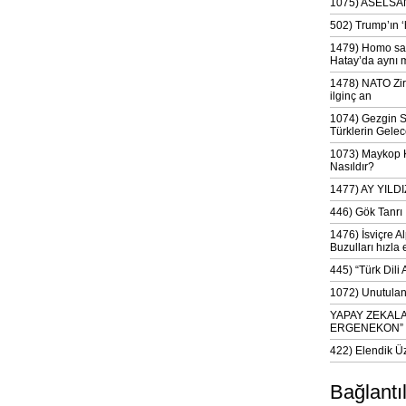
1075) ASELSAN
502) Trump’ın 
1479) Homo sap
Hatay’da aynı 
1478) NATO Zir
ilginç an
1074) Gezgin S
Türklerin Gelec
1073) Maykop Kü
Nasıldır?
1477) AY YIL
446) Gök Tanrı 
1476) İsviçre Al
Buzulları hızla 
445) “Türk Dili
1072) Unutulan 
YAPAY ZEKAL
ERGENEKON”
422) Elendik Ü
Bağlantı