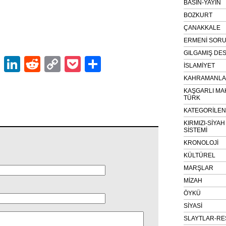
BASIN-YAYIN
BOZKURT
ÇANAKKALE
ERMENİ SOR
GILGAMIŞ DES
ok
er
atsApp
Email
LinkedIn
Reddit
Copy
Pocket
Share
İSLAMİYET
Link
KAHRAMANLAR
KAŞGARLI MA
TÜRK
KATEGORİLE
KIRMIZI-SİYA
SİSTEMİ
KRONOLOJİ
KÜLTÜREL
MARŞLAR
MİZAH
ÖYKÜ
SİYASİ
SLAYTLAR-RE