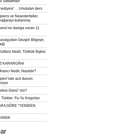
 Satılamaz!
‘hediyesi’… Unutulan ders
iens ve Neandertaller,
mağarayı kullanmış
vesi’ne damga vuran 11
avaşçıdan Gezgin Bilgeye;
eği
ltürü Nedir, Türklük İlişkisi
DIZ KARARGÂHI
İnancı Nedir, Nasıldır?
pleri’nde acil durum:
eriyor
 Ailesi Günü” mü?
Türkler: Fu-Yu Kırgızları
ARA GÖRE “YENİDEN
züldük
lar