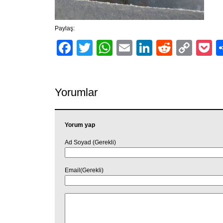
Paylaş:
Facebook
Twitter
WhatsApp
Email
LinkedIn
Reddit
Cop
P
Link
Yorumlar
Yorum yap
Ad Soyad (Gerekli)
Email(Gerekli)