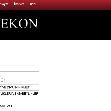
 Sayfa
İletisim
RSS
ler
 VE DİVAN-I HİKMET
LİKLERİ VE ATABEYLİKLER
SAYFASI