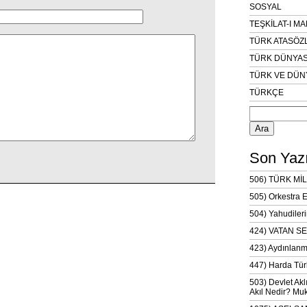
SOSYAL
TEŞKİLAT-I M
TÜRK ATASÖZ
TÜRK DÜNYAS
TÜRK VE DÜN
TÜRKÇE
Arama:
Son Yazı
506) TÜRK MİL
505) Orkestra 
504) Yahudileri
424) VATAN SE
423) Aydınlanm
447) Harda Tür
503) Devlet Akl
Akıl Nedir? Muk