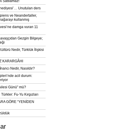
 Satılamaz!
‘hediyesi’… Unutulan ders
iens ve Neandertaller,
mağarayı kullanmış
vesi’ne damga vuran 11
avaşçıdan Gezgin Bilgeye;
eği
ltürü Nedir, Türklük İlişkisi
DIZ KARARGÂHI
İnancı Nedir, Nasıldır?
pleri’nde acil durum:
eriyor
 Ailesi Günü” mü?
Türkler: Fu-Yu Kırgızları
ARA GÖRE “YENİDEN
züldük
lar