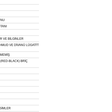
UNU
TANI
 VE BİLGİNLER
HMUD VE DİVANÜ LÜGATİ'T
NMEMİŞ
H (RED-BLACK) BRİÇ
SİMLER