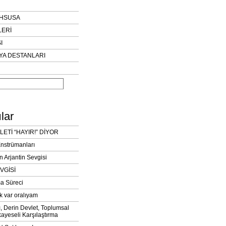
AHSUSA
LERİ
I
YA DESTANLARI
lar
LETİ “HAYIR!” DİYOR
Enstrümanları
n Arjantin Sevgisi
VGİSİ
a Süreci
k var oralıyam
ı, Derin Devlet, Toplumsal
ayeseli Karşılaştırma