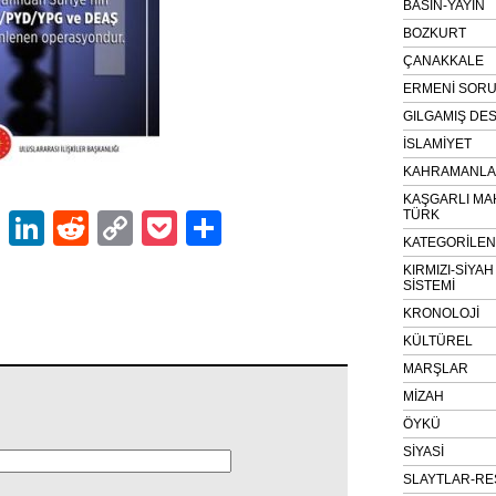
BASIN-YAYIN
BOZKURT
ÇANAKKALE
ERMENİ SOR
GILGAMIŞ DES
İSLAMİYET
KAHRAMANLAR
KAŞGARLI MA
TÜRK
ok
er
atsApp
Email
LinkedIn
Reddit
Copy
Pocket
Share
KATEGORİLE
Link
KIRMIZI-SİYA
SİSTEMİ
KRONOLOJİ
KÜLTÜREL
MARŞLAR
MİZAH
ÖYKÜ
SİYASİ
SLAYTLAR-RE