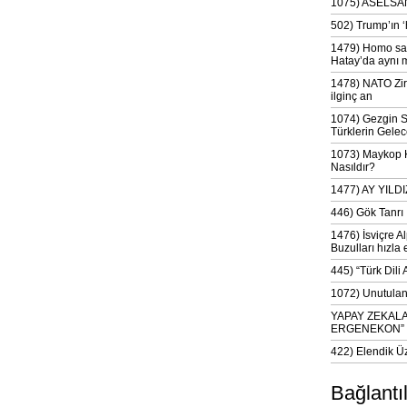
1075) ASELSAN
502) Trump’ın 
1479) Homo sap
Hatay’da aynı 
1478) NATO Zir
ilginç an
1074) Gezgin S
Türklerin Gelec
1073) Maykop Kü
Nasıldır?
1477) AY YIL
446) Gök Tanrı 
1476) İsviçre Al
Buzulları hızla 
445) “Türk Dili
1072) Unutulan 
YAPAY ZEKAL
ERGENEKON”
422) Elendik Ü
Bağlantı