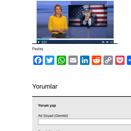
Paylaş:
Facebook
Twitter
WhatsApp
Email
LinkedIn
Reddit
Cop
P
Link
Yorumlar
Yorum yap
Ad Soyad (Gerekli)