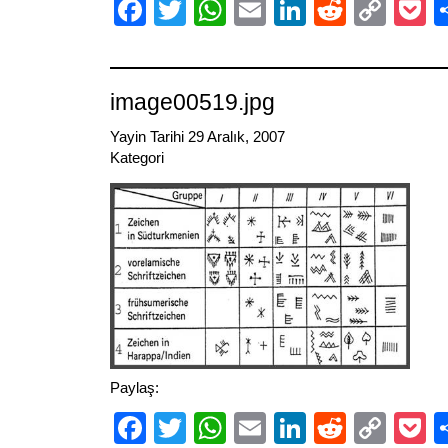
Facebook
Twitter
WhatsApp
Email
LinkedIn
Reddit
Cop
P
Link
image00519.jpg
Yayin Tarihi 29 Aralık, 2007
Kategori
Paylaş:
Facebook
Twitter
WhatsApp
Email
LinkedIn
Reddit
Cop
P