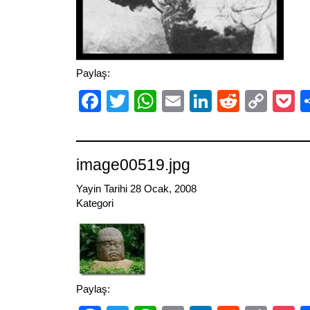
Paylaş:
Facebook
Twitter
WhatsApp
Email
LinkedIn
Reddit
Cop
P
Link
image00519.jpg
Yayin Tarihi 28 Ocak, 2008
Kategori
Paylaş: