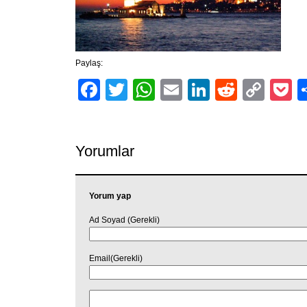
Paylaş:
Facebook
Twitter
WhatsApp
Email
LinkedIn
Reddit
Cop
P
Link
Yorumlar
Yorum yap
Ad Soyad (Gerekli)
Email(Gerekli)