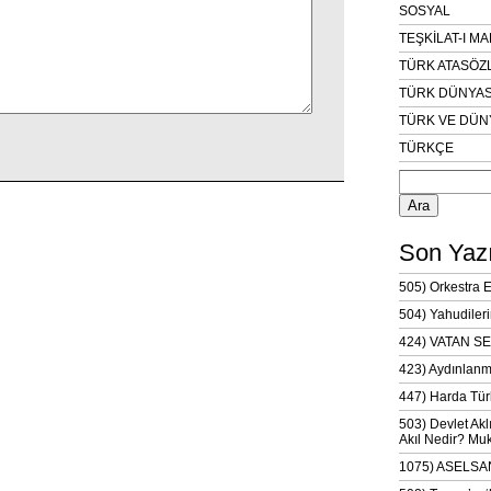
SOSYAL
TEŞKİLAT-I M
TÜRK ATASÖZ
TÜRK DÜNYAS
TÜRK VE DÜN
TÜRKÇE
Arama:
Son Yazı
505) Orkestra 
504) Yahudileri
424) VATAN SE
423) Aydınlanm
447) Harda Tür
503) Devlet Akl
Akıl Nedir? Muk
1075) ASELSAN