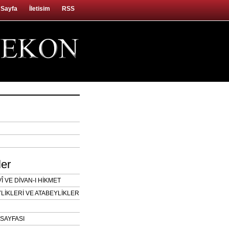
 Sayfa
İletisim
RSS
ler
 VE DİVAN-I HİKMET
LİKLERİ VE ATABEYLİKLER
SAYFASI