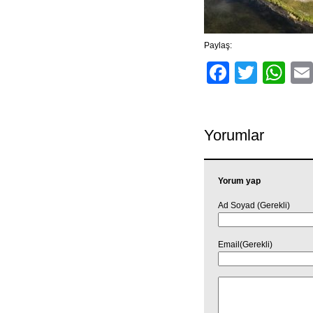
Paylaş:
Facebo
Twitt
Wh
Yorumlar
Yorum yap
Ad Soyad (Gerekli)
Email(Gerekli)