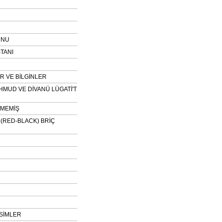
UNU
TANI
 VE BİLGİNLER
HMUD VE DİVANÜ LÜGATİ'T
NMEMİŞ
H (RED-BLACK) BRİÇ
SİMLER