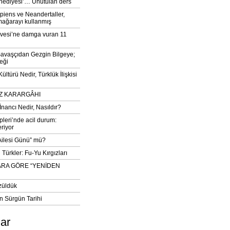
‘hediyesi’… Unutulan ders
iens ve Neandertaller,
mağarayı kullanmış
vesi’ne damga vuran 11
avaşçıdan Gezgin Bilgeye;
eği
ltürü Nedir, Türklük İlişkisi
DIZ KARARGÂHI
İnancı Nedir, Nasıldır?
pleri’nde acil durum:
eriyor
 Ailesi Günü” mü?
Türkler: Fu-Yu Kırgızları
ARA GÖRE “YENİDEN
züldük
n Sürgün Tarihi
lar