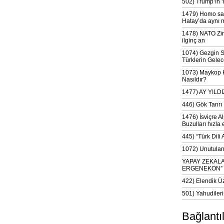
502) Trump’ın 
1479) Homo sap
Hatay’da aynı 
1478) NATO Zir
ilginç an
1074) Gezgin S
Türklerin Gelec
1073) Maykop Kü
Nasıldır?
1477) AY YIL
446) Gök Tanrı 
1476) İsviçre Al
Buzulları hızla 
445) “Türk Dili
1072) Unutulan 
YAPAY ZEKAL
ERGENEKON”
422) Elendik Ü
501) Yahudileri
Bağlantı