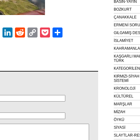
BASIN-YAYIN
BOZKURT
ÇANAKKALE
ERMENİ SOR
ok
er
atsApp
Email
LinkedIn
Reddit
Copy
Pocket
Share
GILGAMIŞ DES
Link
İSLAMİYET
KAHRAMANLAR
KAŞGARLI MA
TÜRK
KATEGORİLE
KIRMIZI-SİYA
SİSTEMİ
KRONOLOJİ
KÜLTÜREL
MARŞLAR
MİZAH
ÖYKÜ
SİYASİ
SLAYTLAR-RE