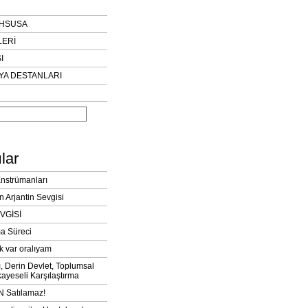
AHSUSA
LERİ
I
YA DESTANLARI
lar
Enstrümanları
n Arjantin Sevgisi
VGİSİ
a Süreci
k var oralıyam
ı, Derin Devlet, Toplumsal
ayeseli Karşılaştırma
 Satılamaz!