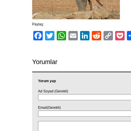
Paylaş:
Facebook
Twitter
WhatsApp
Email
LinkedIn
Reddit
Cop
P
Link
Yorumlar
Yorum yap
Ad Soyad (Gerekli)
Email(Gerekli)