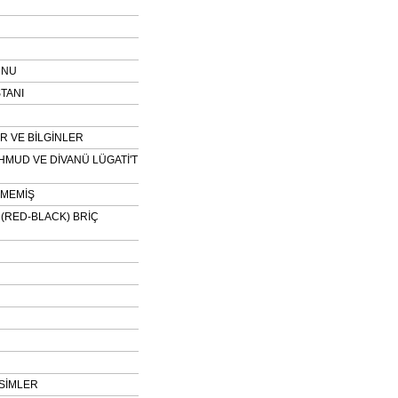
UNU
TANI
 VE BİLGİNLER
HMUD VE DİVANÜ LÜGATİ'T
NMEMİŞ
H (RED-BLACK) BRİÇ
SİMLER