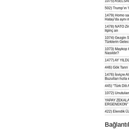
1075) ASELSAN
502) Trump’ın 
1479) Homo sap
Hatay’da aynı 
1478) NATO Zir
ilginç an
1074) Gezgin S
Türklerin Gelec
1073) Maykop Kü
Nasıldır?
1477) AY YIL
446) Gök Tanrı 
1476) İsviçre Al
Buzulları hızla 
445) “Türk Dili
1072) Unutulan 
YAPAY ZEKAL
ERGENEKON”
422) Elendik Ü
Bağlantı