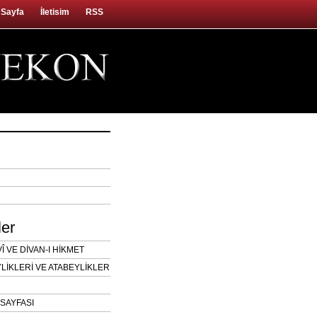
 Sayfa
İletisim
RSS
ler
 VE DİVAN-I HİKMET
LİKLERİ VE ATABEYLİKLER
SAYFASI