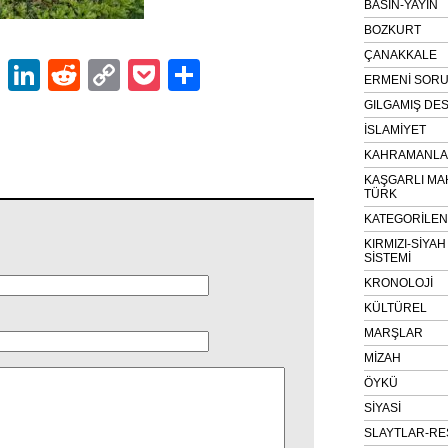
BASIN-YAYIN
BOZKURT
ÇANAKKALE
ok
er
atsApp
Email
LinkedIn
Reddit
Copy
Pocket
Share
ERMENİ SOR
Link
GILGAMIŞ DES
İSLAMİYET
KAHRAMANLAR
KAŞGARLI MA
TÜRK
KATEGORİLE
KIRMIZI-SİYA
SİSTEMİ
KRONOLOJİ
KÜLTÜREL
MARŞLAR
MİZAH
ÖYKÜ
SİYASİ
SLAYTLAR-RE