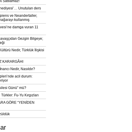
 Satılamaz!
‘hediyesi’… Unutulan ders
iens ve Neandertaller,
mağarayı kullanmış
vesi’ne damga vuran 11
avaşçıdan Gezgin Bilgeye;
eği
ltürü Nedir, Türklük İlişkisi
DIZ KARARGÂHI
İnancı Nedir, Nasıldır?
pleri’nde acil durum:
eriyor
 Ailesi Günü” mü?
Türkler: Fu-Yu Kırgızları
ARA GÖRE “YENİDEN
züldük
lar