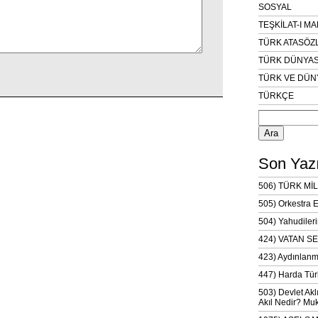
SOSYAL
TEŞKİLAT-I M
TÜRK ATASÖZ
TÜRK DÜNYAS
TÜRK VE DÜN
TÜRKÇE
Arama:
Son Yazı
506) TÜRK MİL
505) Orkestra 
504) Yahudileri
424) VATAN SE
423) Aydınlanm
447) Harda Tür
503) Devlet Akl
Akıl Nedir? Muk