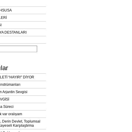
AHSUSA
LERİ
I
YA DESTANLARI
lar
LETİ “HAYIR!” DİYOR
Enstrümanları
n Arjantin Sevgisi
VGİSİ
a Süreci
k var oralıyam
ı, Derin Devlet, Toplumsal
ayeseli Karşılaştırma