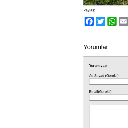
Paylaş:
Facebo
Twitt
Wh
Yorumlar
Yorum yap
Ad Soyad (Gerekli)
Email(Gerekli)