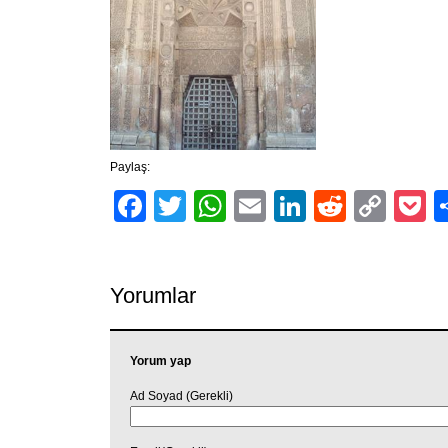
Paylaş:
Facebook
Twitter
WhatsApp
Email
LinkedIn
Reddit
Cop
P
Link
Yorumlar
Yorum yap
Ad Soyad (Gerekli)