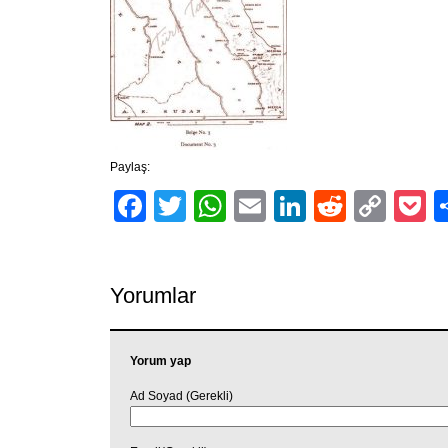
Paylaş:
Facebook
Twitter
WhatsApp
Email
LinkedIn
Reddit
Cop
P
Link
Yorumlar
Yorum yap
Ad Soyad (Gerekli)