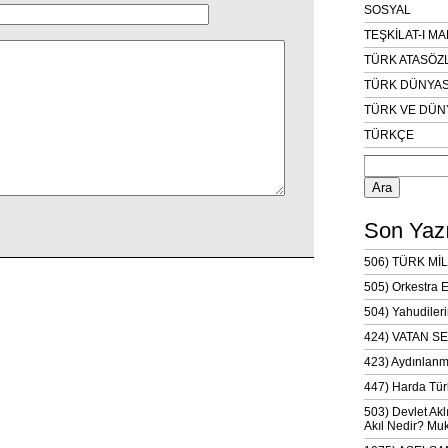
SOSYAL
TEŞKİLAT-I M
TÜRK ATASÖZ
TÜRK DÜNYAS
TÜRK VE DÜN
TÜRKÇE
Arama:
Son Yazı
506) TÜRK MİL
505) Orkestra 
504) Yahudileri
424) VATAN SE
423) Aydınlanm
447) Harda Tür
503) Devlet Akl
Akıl Nedir? Muk