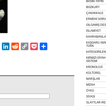
BASIN-YAYIN
BOZKURT
ÇANAKKALE
ERMENİ SOR
GILGAMIŞ DES
İSLAMİYET
KAHRAMANLAR
KAŞGARLI MA
ok
er
atsApp
Email
LinkedIn
Reddit
Copy
Pocket
Share
TÜRK
Link
KATEGORİLE
KIRMIZI-SİYA
SİSTEMİ
KRONOLOJİ
KÜLTÜREL
MARŞLAR
MİZAH
ÖYKÜ
SİYASİ
SLAYTLAR-RE