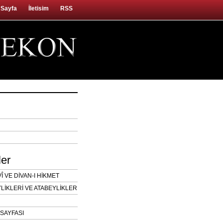
 Sayfa
İletisim
RSS
ler
 VE DİVAN-I HİKMET
LİKLERİ VE ATABEYLİKLER
SAYFASI