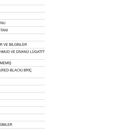
UNU
TANI
 VE BİLGİNLER
HMUD VE DİVANÜ LÜGATİ'T
NMEMİŞ
H (RED-BLACK) BRİÇ
SİMLER