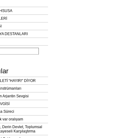
AHSUSA
LERİ
I
YA DESTANLARI
lar
LETİ “HAYIR!” DİYOR
Enstrümanları
n Arjantin Sevgisi
VGİSİ
a Süreci
k var oralıyam
ı, Derin Devlet, Toplumsal
ayeseli Karşılaştırma