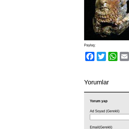
Paylaş:
Facebo
Twitt
Wh
Yorumlar
Yorum yap
Ad Soyad (Gerekli)
Email(Gerekli)