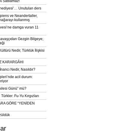
 Satılamaz!
‘hediyesi’… Unutulan ders
iens ve Neandertaller,
mağarayı kullanmış
vesi’ne damga vuran 11
avaşçıdan Gezgin Bilgeye;
eği
ltürü Nedir, Türklük İlişkisi
DIZ KARARGÂHI
İnancı Nedir, Nasıldır?
pleri’nde acil durum:
eriyor
 Ailesi Günü” mü?
Türkler: Fu-Yu Kırgızları
ARA GÖRE “YENİDEN
züldük
lar