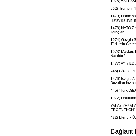
1075) ASELSAN
502) Trump’ın 
1479) Homo sap
Hatay’da aynı 
1478) NATO Zir
ilginç an
1074) Gezgin S
Türklerin Gelec
1073) Maykop Kü
Nasıldır?
1477) AY YIL
446) Gök Tanrı 
1476) İsviçre Al
Buzulları hızla 
445) “Türk Dili
1072) Unutulan 
YAPAY ZEKAL
ERGENEKON”
422) Elendik Ü
Bağlantı