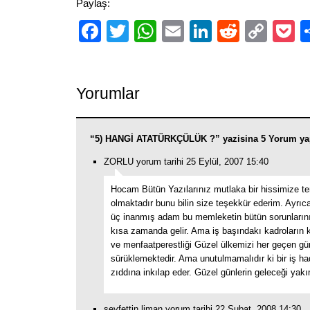
Paylaş:
Facebook
Twitter
WhatsApp
Email
LinkedIn
Reddit
Cop
P
Link
Yorumlar
“5) HANGİ ATATÜRKÇÜLÜK ?” yazisina 5 Yorum ya
ZORLU yorum tarihi 25 Eylül, 2007 15:40
Hocam Bütün Yazılarınız mutlaka bir hissimize t
olmaktadır bunu bilin size teşekkür ederim. Ayrıca
üç inanmış adam bu memleketin bütün sorunların
kısa zamanda gelir. Ama iş başındakı kadroların
ve menfaatperestliği Güzel ülkemizi her geçen gün
sürüklemektedir. Ama unutulmamalıdır ki bir iş ha
zıddına inkılap eder. Güzel günlerin geleceği yakın
seyfettin liman yorum tarihi 22 Şubat, 2008 14:30