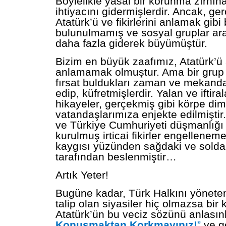
Böylelikle yasal bir korunma zırhı
ihtiyacını gidermişlerdir. Ancak, g
Atatürk’ü ve fikirlerini anlamak gibi
bulunulmamış ve sosyal gruplar ara
daha fazla giderek büyümüştür.
Bizim en büyük zaafımız, Atatürk’
anlamamak olmuştur. Ama bir grup va
fırsat buldukları zaman ve mekanda,
edip, küfretmişlerdir. Yalan ve iftir
hikayeler, gerçekmiş gibi körpe dim
vatandaşlarımıza enjekte edilmiştir.
ve Türkiye Cumhuriyeti düşmanlığı
kurulmuş irticai fikirler engelleneme
kaygısı yüzünden sağdaki ve soldak
tarafından beslenmiştir…
Artık Yeter!
Bugüne kadar, Türk Halkını yönet
talip olan siyasiler hiç olmazsa bir 
Atatürk’ün bu veciz sözünü anlasınl
Konuşmaktan Korkmayınız!
”
ve ge