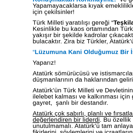
Yapamayacaklarsa kıyak emeklilikl
için çekilsinler!
Türk Milleti yaratılışı gereği “
Teşkil
Kesinlikle bu kaos ortamından Tür
yakışır bir şekilde kadrolar çıkacaktı
bulacaktır. Zira biz Türkler, Atatürk’
“
Lüzumuna Kani Olduğumuz Bir İş
Yaparız!
Atatürk sömürücüsü ve istismarcıla
düşmanlarının da haklarından geli
Atatürk’ün Türk Milleti ve Devletini
ilelebet kalması ve kalkınması için
gayret, şanlı bir destandır.
Atatürk çok sabırlı, planlı ve fırsatlar
değerlendiren bir liderdi
. Bu özellik
unutulmamalı. Atatürk’ü tam anlaya
fikirlerini, söylemlerini ve icraatları