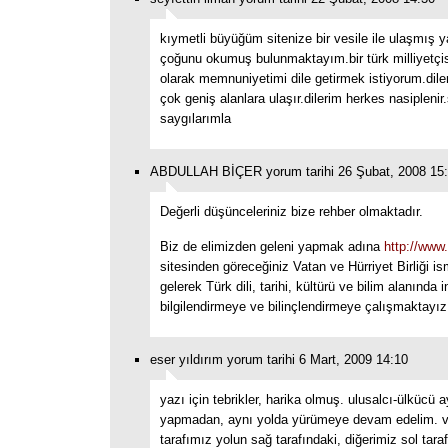
kıymetli büyüğüm sitenize bir vesile ile ulaşmış ya
çoğunu okumuş bulunmaktayım.bir türk milliyetçis
olarak memnuniyetimi dile getirmek istiyorum.dile
çok geniş alanlara ulaşır.dilerim herkes nasipleni
saygılarımla
ABDULLAH BİÇER yorum tarihi 26 Şubat, 2008 15
Değerli düşünceleriniz bize rehber olmaktadır.
Biz de elimizden geleni yapmak adına
http://www.
sitesinden göreceğiniz Vatan ve Hürriyet Birliği i
gelerek Türk dili, tarihi, kültürü ve bilim alanında i
bilgilendirmeye ve bilinçlendirmeye çalışmaktayız
eser yıldırım yorum tarihi 6 Mart, 2009 14:10
yazı için tebrikler, harika olmuş. ulusalcı-ülkücü 
yapmadan, aynı yolda yürümeye devam edelim. va
tarafımız yolun sağ tarafındaki, diğerimiz sol tarafı