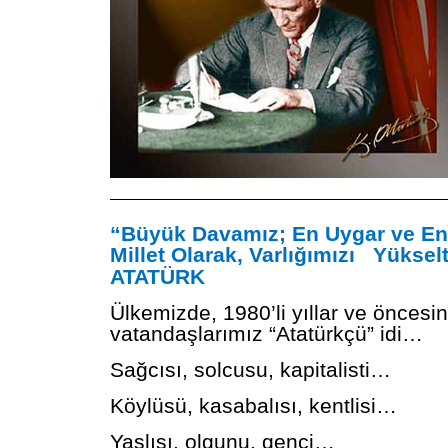
———————————————————————
“Büyük Davamız; En Uygar ve En
Millet Olarak, Varlığımızı Yüksel
ATATÜRK
Ülkemizde, 1980’li yıllar ve öncesi
vatandaşlarımız “Atatürkçü” idi…
Sağcısı, solcusu, kapitalisti…
Köylüsü, kasabalısı, kentlisi…
Yaşlısı, olgunu, genci…