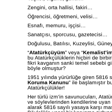
Zengini, orta hallisi, fakiri…
Öğrencisi, öğretmeni, velisi…
Esnafı, memuru, işçisi…
Sanatçısı, sporcusu, gazetecisi…
Doğulusu, Batılısı, Kuzeylisi, Güne
“
Atatürkçüyüm
” veya “
Kemalist’i
bu Atatürkçülüklerin hiçbiri de bir
fikri kavganın sanki temel sebebi gi
böyle olmuştur?
1951 yılında yürürlüğe giren 5816 sa
Koruma Kanunu
” ile başlamıştır bu
Atatürkçülükler!
Her türlü izm’in savunucuları, Atat
ve söylevlerinden kendilerine uyan 
alarak 5816 sayılı yasaya karşı ma