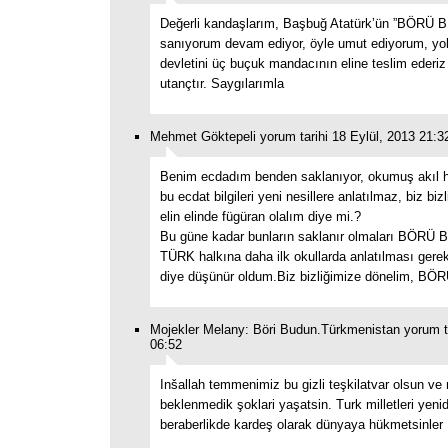
Değerli kandaşlarım, Başbuğ Atatürk’ün ”BÖRÜ 
sanıyorum devam ediyor, öyle umut ediyorum, 
devletini üç buçuk mandacının eline teslim ederiz 
utançtır. Saygılarımla
Mehmet Göktepeli yorum tarihi 18 Eylül, 2013 21:3
Benim ecdadım benden saklanıyor, okumuş akıl h
bu ecdat bilgileri yeni nesillere anlatılmaz, biz biz
elin elinde fügüran olalım diye mi.?
Bu güne kadar bunların saklanır olmaları BÖRÜ
TÜRK halkına daha ilk okullarda anlatılması gere
diye düşünür oldum.Biz bizliğimize dönelim, B
Mojekler Melany: Böri Budun.Türkmenistan yorum ta
06:52
Inšallah temmenimiz bu gizli teşkilatvar olsun ve 
beklenmedik şoklari yaşatsin. Turk milletleri yenid
beraberlikde kardeş olarak dünyaya hükmetsinler