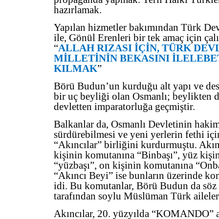
hazırlamak.
Yapılan hizmetler bakımından Türk Dev
ile, Gönül Erenleri bir tek amaç için çalı
“
ALLAH RIZASI İÇİN, TÜRK DEV
MİLLETİNİN BEKASINI İLELEBE
KILMAK
”
Börü Budun’un kurduğu alt yapı ve dest
bir uç beyliği olan Osmanlı; beylikten 
devletten imparatorluğa geçmiştir.
Balkanlar da, Osmanlı Devletinin hakim
sürdürebilmesi ve yeni yerlerin fethi i
“Akıncılar” birliğini kurdurmuştu. Akın
kişinin komutanına “Binbaşı”, yüz kiş
“yüzbaşı”, on kişinin komutanına “Onba
“Akıncı Beyi” ise bunların üzerinde k
idi. Bu komutanlar, Börü Budun da söz
tarafından soylu Müslüman Türk aileleri
Akıncılar, 20. yüzyılda “KOMANDO” a