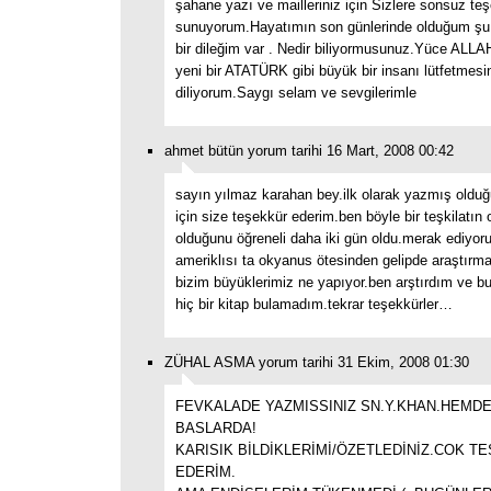
şahane yazı ve mailleriniz için Sizlere sonsuz teş
sunuyorum.Hayatımın son günlerinde olduğum şu 
bir dileğim var . Nedir biliyormusunuz.Yüce ALLAH
yeni bir ATATÜRK gibi büyük bir insanı lütfetmesi
diliyorum.Saygı selam ve sevgilerimle
ahmet bütün yorum tarihi 16 Mart, 2008 00:42
sayın yılmaz karahan bey.ilk olarak yazmış oldu
için size teşekkür ederim.ben böyle bir teşkilatın
olduğunu öğreneli daha iki gün oldu.merak ediyor
ameriklısı ta okyanus ötesinden gelipde araştırm
bizim büyüklerimiz ne yapıyor.ben arştırdım ve b
hiç bir kitap bulamadım.tekrar teşekkürler…
ZÜHAL ASMA yorum tarihi 31 Ekim, 2008 01:30
FEVKALADE YAZMISSINIZ SN.Y.KHAN.HEMD
BASLARDA!
KARISIK BİLDİKLERİMİ/ÖZETLEDİNİZ.COK T
EDERİM.