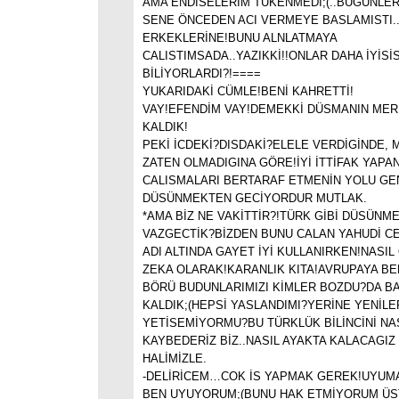
AMA ENDİSELERİM TÜKENMEDİ;(..BUGÜNLER
SENE ÖNCEDEN ACI VERMEYE BASLAMISTI.
ERKEKLERİNE!BUNU ALNLATMAYA
CALISTIMSADA..YAZIKKİ!!ONLAR DAHA İYİSİ
BİLİYORLARDI?!====
YUKARIDAKİ CÜMLE!BENİ KAHRETTİ!
VAY!EFENDİM VAY!DEMEKKİ DÜSMANIN ME
KALDIK!
PEKİ İCDEKİ?DISDAKİ?ELELE VERDİGİNDE,
ZATEN OLMADIGINA GÖRE!İYİ İTTİFAK YAPAN 
CALISMALARI BERTARAF ETMENİN YOLU GEN
DÜSÜNMEKTEN GECİYORDUR MUTLAK.
*AMA BİZ NE VAKİTTİR?!TÜRK GİBİ DÜSÜNM
VAZGECTİK?BİZDEN BUNU CALAN YAHUDİ CE
ADI ALTINDA GAYET İYİ KULLANIRKEN!NASIL
ZEKA OLARAK!KARANLIK KITA!AVRUPAYA BE
BÖRÜ BUDUNLARIMIZI KİMLER BOZDU?DA B
KALDIK;(HEPSİ YASLANDIMI?YERİNE YENİLE
YETİSEMİYORMU?BU TÜRKLÜK BİLİNCİNİ NA
KAYBEDERİZ BİZ..NASIL AYAKTA KALACAGIZ
HALİMİZLE.
-DELİRİCEM…COK İS YAPMAK GEREK!UYUM
BEN UYUYORUM;(BUNU HAK ETMİYORUM ÜS