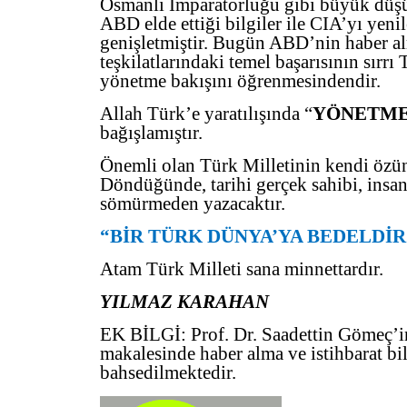
Osmanlı İmparatorluğu gibi büyük düş
ABD elde ettiği bilgiler ile CIA’yı yen
genişletmiştir. Bugün ABD’nin haber a
teşkilatlarındaki temel başarısının sırrı
yönetme bakışını öğrenmesindendir.
Allah Türk’e yaratılışında “
YÖNETM
bağışlamıştır.
Önemli olan Türk Milletinin kendi özü
Döndüğünde, tarihi gerçek sahibi, insan
sömürmeden yazacaktır.
“BİR TÜRK DÜNYA’YA BEDELDİR
Atam Türk Milleti sana minnettardır.
YILMAZ KARAHAN
EK BİLGİ: Prof. Dr. Saadettin Gömeç’in
makalesinde haber alma ve istihbarat bi
bahsedilmektedir.