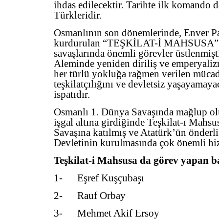
ihdas edilecektir. Tarihte ilk komando 
Türkleridir.
Osmanlının son dönemlerinde, Enver Pa
kurdurulan “TEŞKİLAT-İ MAHSUSA” 
savaşlarında önemli görevler üstlenmiş
Aleminde yeniden diriliş ve emperyalizm
her türlü yokluğa rağmen verilen müc
teşkilatçılığını ve devletsiz yaşayamayac
ispatıdır.
Osmanlı 1. Dünya Savaşında mağlup ol
işgal altına girdiğinde Teşkilat-ı Mahs
Savaşına katılmış ve Atatürk’ün önderl
Devletinin kurulmasında çok önemli hiz
Teşkilat-i Mahsusa da görev yapan ba
1- Eşref Kuşçubaşı
2- Rauf Orbay
3- Mehmet Akif Ersoy