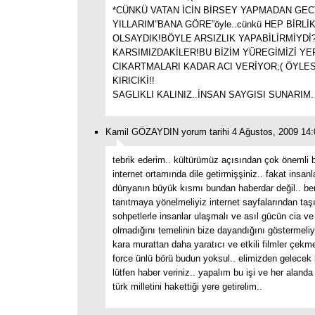
*CÜNKÜ VATAN İCİN BİRSEY YAPMADAN GEC
YILLARIM”BANA GÖRE”öyle..cünkü HEP BİRLİ
OLSAYDIK!BÖYLE ARSIZLIK YAPABİLİRMİYDİ
KARSIMIZDAKİLER!BU BİZİM YÜREGİMİZİ YE
CIKARTMALARI KADAR ACI VERİYOR;( ÖYLE
KIRICIKİ!!
SAGLIKLI KALINIZ..İNSAN SAYGISI SUNARIM.
Kamil GÖZAYDIN yorum tarihi 4 Ağustos, 2009 14:
tebrik ederim.. kültürümüz açısından çok önemli bi
internet ortamında dile getirmişşiniz.. fakat insan
dünyanın büyük kısmı bundan haberdar değil.. b
tanıtmaya yönelmeliyiz internet sayfalarından taş
sohpetlerle insanlar ulaşmalı ve asıl gücün cia ve
olmadığını temelinin bize dayandığını göstermeliy
kara murattan daha yaratıcı ve etkili filmler çekmel
force ünlü börü budun yoksul.. elimizden gelecek 
lütfen haber veriniz.. yapalım bu işi ve her alanda 
türk milletini hakettiği yere getirelim..