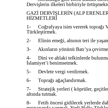
Dervişlerin ilkeleri birbiriyle örtüşmekt
GAZİ DERVİŞLERİN (ALP ERENLER
HİZMETLERİ
1- Coğrafyaya isim vererek toprağı V
Türkleştirmek.
2- Elinin emeği, alnının teri ile yaşa
3- Akınların yönünü Batı’ya çevirme
4- Dini ve ahlaki telkinlerde bulunma
İslamiyet’i benimsetmek.
5- Devlete vergi verdirmek.
6- Toprağı ağaçlandırmak.
7- Stratejik yerleri ( köprüler, geçitle
altında tutmak.
8- Fetih öncesi gidilecek yerlerde da
propaganda yapmak. Yerli Halkı Türkler