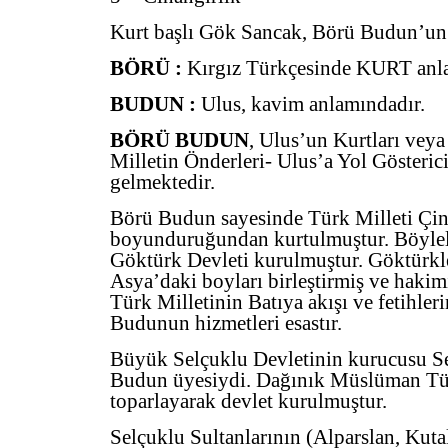
Kurt başlı Gök Sancak, Börü Budun’un 
BÖRÜ :
Kırgız Türkçesinde KURT anl
BUDUN :
Ulus, kavim anlamındadır.
BÖRÜ BUDUN
, Ulus’un Kurtları veya
Milletin Önderleri- Ulus’a Yol Gösteric
gelmektedir.
Börü Budun sayesinde Türk Milleti Çi
boyunduruğundan kurtulmuştur. Böyleli
Göktürk Devleti kurulmuştur. Göktürkl
Asya’daki boyları birleştirmiş ve hakimiy
Türk Milletinin Batıya akışı ve fetihle
Budunun hizmetleri esastır.
Büyük Selçuklu Devletinin kurucusu S
Budun üyesiydi. Dağınık Müslüman Tü
toparlayarak devlet kurulmuştur.
Selçuklu Sultanlarının (Alparslan, Kut