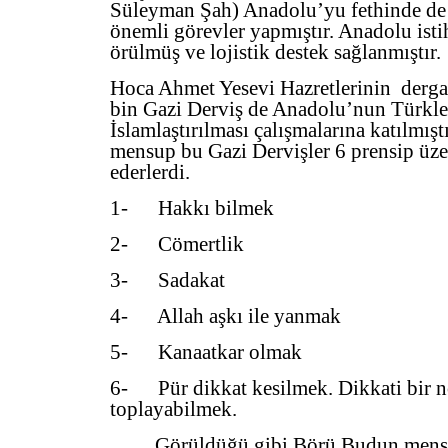
Süleyman Şah) Anadolu’yu fethinde d
önemli görevler yapmıştır. Anadolu istih
örülmüş ve lojistik destek sağlanmıştır.
Hoca Ahmet Yesevi Hazretlerinin derga
bin Gazi Derviş de Anadolu’nun Türkleş
İslamlaştırılması çalışmalarına katılmıştı
mensup bu Gazi Dervişler 6 prensip üze
ederlerdi.
1- Hakkı bilmek
2- Cömertlik
3- Sadakat
4- Allah aşkı ile yanmak
5- Kanaatkar olmak
6- Pür dikkat kesilmek. Dikkati bir 
toplayabilmek.
Görüldüğü gibi Börü Budun mensupl