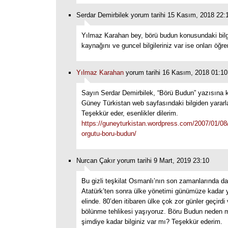
Serdar Demirbilek yorum tarihi 15 Kasım, 2018 22:
Yılmaz Karahan bey, börü budun konusundaki bilg
kaynağını ve guncel bilgileriniz var ise onları öğre
Yılmaz Karahan
yorum tarihi 16 Kasım, 2018 01:10
Sayın Serdar Demirbilek, “Börü Budun” yazısına 
Güney Türkistan web sayfasındaki bilgiden yararla
Teşekkür eder, esenlikler dilerim.
https://guneyturkistan.wordpress.com/2007/01/08/g
orgutu-boru-budun/
Nurcan Çakır yorum tarihi 9 Mart, 2019 23:10
Bu gizli teşkilat Osmanlı’nın son zamanlarında da
Atatürk’ten sonra ülke yönetimi günümüze kadar 
elinde. 80’den itibaren ülke çok zor günler geçirdi
bölünme tehlikesi yaşıyoruz. Böru Budun neden 
şimdiye kadar bilginiz var mı? Teşekkür ederim.