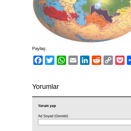
Paylaş:
Facebook
Twitter
WhatsApp
Email
LinkedIn
Reddit
Cop
P
Link
Yorumlar
Yorum yap
Ad Soyad (Gerekli)