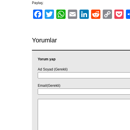
Paylaş:
Facebook
Twitter
WhatsApp
Email
LinkedIn
Reddit
Cop
P
Link
Yorumlar
Yorum yap
Ad Soyad (Gerekli)
Email(Gerekli)