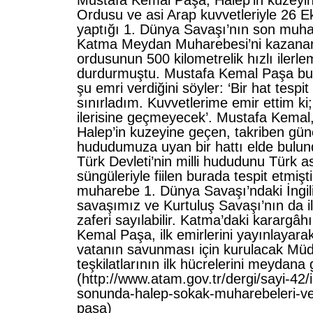
Mustafa Kemal Paşa, Halep’in kuzeyind
Ordusu ve asi Arap kuvvetleriyle 26 
yaptığı 1. Dünya Savaşı’nın son muha
Katma Meydan Muharebesi’ni kazana
ordusunun 500 kilometrelik hızlı ilerle
durdurmuştu. Mustafa Kemal Paşa bu
şu emri verdiğini söyler: ‘Bir hat tespit
sınırladım. Kuvvetlerime emir ettim k
ilerisine geçmeyecek’. Mustafa Kemal
Halep’in kuzeyine geçen, takriben g
hududumuza uyan bir hattı elde bulu
Türk Devleti’nin milli hududunu Türk a
süngüleriyle fiilen burada tespit etmişt
muharebe 1. Dünya Savaşı’ndaki İngili
savaşımız ve Kurtuluş Savaşı’nın da 
zaferi sayılabilir. Katma’daki karargâ
Kemal Paşa, ilk emirlerini yayınlayar
vatanın savunması için kurulacak Mü
teşkilatlarının ilk hücrelerini meydana 
(http://www.atam.gov.tr/dergi/sayi-42/
sonunda-halep-sokak-muharebeleri-v
pasa)