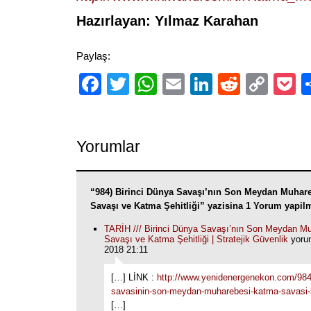
Hazırlayan: Yılmaz Karahan
Paylaş:
Facebook
Twitter
WhatsApp
Email
LinkedIn
Reddit
Cop
P
Link
Yorumlar
“984) Birinci Dünya Savaşı’nın Son Meydan Muhar
Savaşı ve Katma Şehitliği” yazisina 1 Yorum yapil
TARİH /// Birinci Dünya Savaşı’nın Son Meydan M
Savaşı ve Katma Şehitliği | Stratejik Güvenlik
yorum
2018 21:11
[…] LİNK :
http://www.yenidenergenekon.com/984-
savasinin-son-meydan-muharebesi-katma-savas
[…]