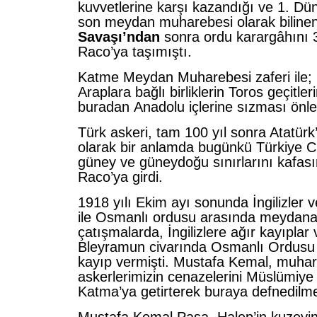
kuvvetlerine karşı kazandığı ve 1. Dü
son meydan muharebesi olarak biline
Savaşı’ndan
sonra ordu karargâhını 
Raco’ya taşımıştı.
Katme Meydan Muharebesi zaferi ile; İng
Araplara bağlı birliklerin Toros geçitle
buradan Anadolu içlerine sızması önle
Türk askeri, tam 100 yıl sonra Atatür
olarak bir anlamda bugünkü Türkiye C
güney ve güneydoğu sınırlarını kafasın
Raco’ya girdi.
1918 yılı Ekim ayı sonunda İngilizler ve 
ile Osmanlı ordusu arasında meydana 
çatışmalarda, İngilizlere ağır kayıplar 
Bleyramun civarında Osmanlı Ordusu 
kayıp vermişti. Mustafa Kemal, muhar
askerlerimizin cenazelerini Müslümiye
Katma’ya getirterek buraya defnedilme