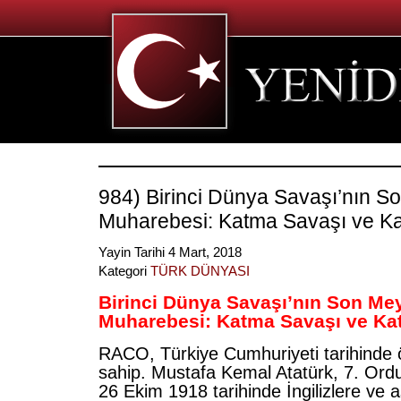
984) Birinci Dünya Savaşı’nın 
Muharebesi: Katma Savaşı ve Kat
Yayin Tarihi 4 Mart, 2018
Kategori
TÜRK DÜNYASI
Birinci Dünya Savaşı’nın Son Me
Muharebesi: Katma Savaşı ve Kat
RACO, Türkiye Cumhuriyeti tarihinde ö
sahip. Mustafa Kemal Atatürk, 7. Ord
26 Ekim 1918 tarihinde İngilizlere ve a