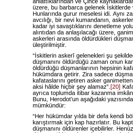
anlattıklarından ve Çince kaynaklarda
üzere, bu barbarca gelenek İskitlerde
Hunlarında gurur meselesi idi. Aynı z
avcılığı, bir nevi kumandanın, askerle
kadar iyi savaştıklarını denetleme yol
alıntıdan da anlaşılacağı üzere, ganime
askerleri arasında öldürdükleri düşma
üleştirilmiştir.
“İskitlerin askerî gelenekleri şu şekildedi
düşmanını öldürdüğü zaman onun kanı
öldürdüğü düşmanlarının hepsinin kafa
hükümdara getirir. Zira sadece düşma
kafataslarını getiren asker ganimetten 
aksi hâlde hiçbir şey alamaz”.
[20]
Kafa
ayrıca toplumda itibar kazanma imkânı
Bunu, Herodot’un aşağıdaki yazısınd
mümkündür:
“Her hükümdar yılda bir defa kendi bö
karıştırmak için kap hazırlatır. Bu ka
düşmanını öldürenler içebilirler. Henüz