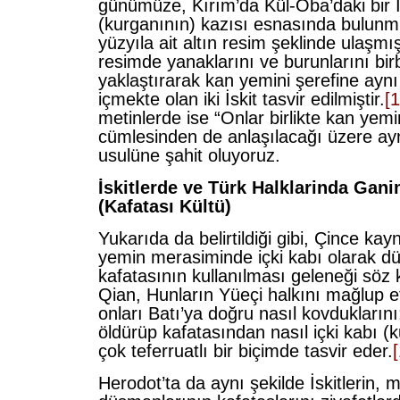
günümüze, Kırım’da Kül-Oba’daki bir İ
(kurganının) kazısı esnasında bulunm
yüzyıla ait altın resim şeklinde ulaşmı
resimde yanaklarını ve burunlarını birb
yaklaştırarak kan yemini şerefine ayn
içmekte olan iki İskit tasvir edilmiştir.
[1
metinlerde ise “Onlar birlikte kan yemini
cümlesinden de anlaşılacağı üzere ay
usulüne şahit oluyoruz.
İskitlerde ve Türk Halklarinda Gan
(Kafatası Kültü)
Yukarıda da belirtildiği gibi, Çince ka
yemin merasiminde içki kabı olarak 
kafatasının kullanılması geleneği söz
Qian, Hunların Yüeçi halkını mağlup et
onları Batı’ya doğru nasıl kovdukların
öldürüp kafatasından nasıl içki kabı (k
çok teferruatlı bir biçimde tasvir eder.
Herodot’ta da aynı şekilde İskitlerin,