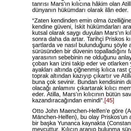
tanrısı Mars’ın kılıcına hâkim olan Atil
dünyanın hükümdarı olarak ilân eder.
“Zaten kendinden emin olma özelliğine 
kendine güveni, İskit hükümdarları a
kutsal olarak saygı duyulan Mars’ın kı
sonra daha da artar. Tarihçi Priskos kı
şartlarda ve nasıl bulunduğunu şöyle 
sürüsünden bir düvenin topalladığını 
yarasının sebebinin ne olduğunu anla
çoban kan izini takip eder ve otlarken 
ayakları altında çiğnenmiş kılıca rast g
toprak altından kazıyıp çıkartır ve Atill
buna çok sevinir. Bundan kendisinin 
olacağı anlamını çıkartarak kılıcı me
eder. Atilla, Mars’ın kılıcının bütün s
kazandıracağından emindi”.
[45]
Otto John Maenchen-Helfen’e göre (A
Mänchen-Helfen), bu olay Priskos’un 
bir başka Yunanca kaynakta (Constant
mevcuttur. Kılıcın aranıp bulunma sür