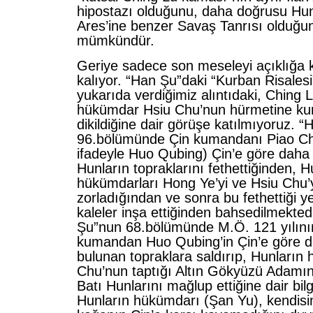
hipostazı olduğunu, daha doğrusu Hunl
Ares’ine benzer Savaş Tanrısı olduğu
mümkündür.
Geriye sadece son meseleyi açıklığa
kalıyor. “Han Şu”daki “Kurban Risales
yukarıda verdiğimiz alıntıdaki, Ching 
hükümdar Hsiu Chu’nun hürmetine ku
dikildiğine dair görüşe katılmıyoruz. 
96.bölümünde Çin kumandanı Piao Chi
ifadeyle Huo Qubing) Çin’e göre daha 
Hunların topraklarını fethettiğinden, H
hükümdarları Hong Ye’yi ve Hsiu Chu’
zorladığından ve sonra bu fethettiği ye
kaleler inşa ettiğinden bahsedilmektedi
Şu”nun 68.bölümünde M.Ö. 121 yılını
kumandan Huo Qubing’in Çin’e göre d
bulunan topraklara saldırıp, Hunların
Chu’nun taptığı Altın Gökyüzü Adamın
Batı Hunlarını mağlup ettiğine dair bilgi
Hunların hükümdarı (Şan Yu), kendisin