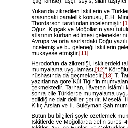
içtiği kimse), aşçı, seyis, silah taşıyıcı
Yukarıda zikredilen İskitlerin ve Türkler
arasındaki paralellik konusu, E.H. Min
Thordarson tarafından incelenmiştir.
[1
Oğuz, Kıpçak ve Moğolların yası tutul
atlarının kurban edilmesi geleneklerini
Avrupa ve orta asırlardaki Doğu yazılı
incelemiş ve bu geleneği İskitlerin gele
mukayese etmiştir.
[11]
Herodot’un da zikrettiği, İskitlerdeki t
mumyalama uygulaması,
[12]
“ Köroğl
nüshasında da geçmektedir.
[13]
T. Ta
yazıtlarına göre Kül-Tigin’in mumyalan
çekmektedir. Tarhan, ilâveten İslâm’ı k
sonra bile Türklerde mumyalama uyg
edildiğine dair deliller getirir. Meselâ, II
Kılıç Arslan ve II. Süleyman Şah mum
Bütün bu bilgileri şöyle özetlemek mü
İskitlerde ve Moğollarda defin süresi 4
İskitler, Avrupa Hunları ve Göktürkler