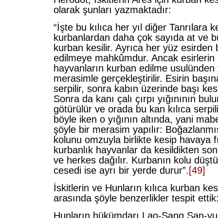
olarak şunları yazmaktadır:
“İşte bu kılıca her yıl diğer Tanrılara k
kurbanlardan daha çok sayıda at ve 
kurban kesilir. Ayrıca her yüz esirden 
edilmeye mahkûmdur. Ancak esirlerin 
hayvanların kurban edilme usulünden fa
merasimle gerçekleştirilir. Esirin başı
serpilir, sonra kabın üzerinde başı kesi
Sonra da kanı çalı çırpı yığınının bu
götürülür ve orada bu kan kılıca serpi
böyle iken o yığının altında, yani mab
şöyle bir merasim yapılır: Boğazlanmı
kolunu omzuyla birlikte kesip havaya fır
kurbanlık hayvanlar da kesildikten so
ve herkes dağılır. Kurbanın kolu düştü
cesedi ise ayrı bir yerde durur”.
[49]
İskitlerin ve Hunların kılıca kurban ke
arasında şöyle benzerlikler tespit ettik
Hunların hükümdarı Lao-Şang Şan-yu’