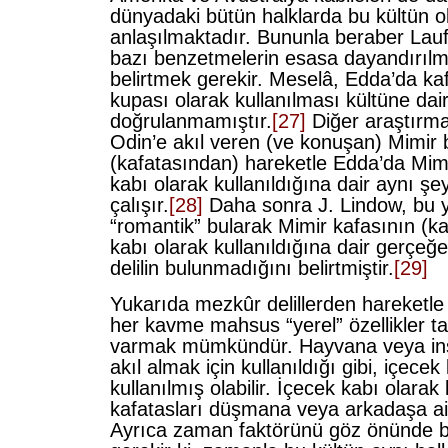
dünyadaki bütün halklarda bu kültün 
anlaşılmaktadır. Bununla beraber Laufe
bazı benzetmelerin esasa dayandırılm
belirtmek gerekir. Meselâ, Edda’da kaf
kupası olarak kullanılması kültüne dai
doğrulanmamıştır.
[27]
Diğer araştırma
Odin’e akıl veren (ve konuşan) Mimir
(kafatasından) hareketle Edda’da Mimir
kabı olarak kullanıldığına dair aynı şe
çalışır.
[28]
Daha sonra J. Lindow, bu
“romantik” bularak Mimir kafasının (ka
kabı olarak kullanıldığına dair gerçeğe
delilin bulunmadığını belirtmiştir.
[29]
Yukarıda mezkûr delillerden hareketle
her kavme mahsus “yerel” özellikler ta
varmak mümkündür. Hayvana veya ins
akıl almak için kullanıldığı gibi, içece
kullanılmış olabilir. İçecek kabı olarak 
kafatasları düşmana veya arkadaşa ait 
Ayrıca zaman faktörünü göz önünde 