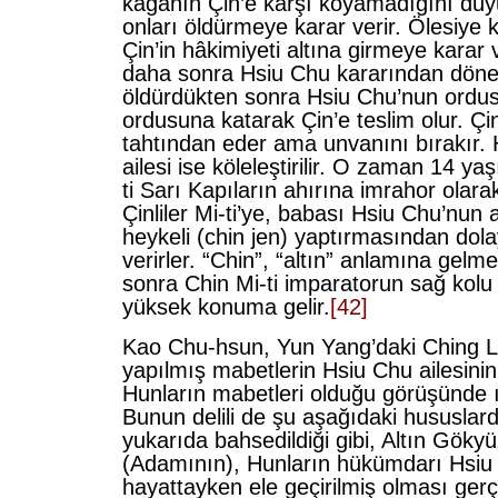
kağanın Çin’e karşı koyamadığını duy
onları öldürmeye karar verir. Ölesiye 
Çin’in hâkimiyeti altına girmeye karar 
daha sonra Hsiu Chu kararından dön
öldürdükten sonra Hsiu Chu’nun ordu
ordusuna katarak Çin’e teslim olur. Ç
tahtından eder ama unvanını bırakır.
ailesi ise köleleştirilir. O zaman 14 ya
ti Sarı Kapıların ahırına imrahor olarak 
Çinliler Mi-ti’ye, babası Hsiu Chu’nun 
heykeli (chin jen) yaptırmasından dolay
verirler. “Chin”, “altın” anlamına gelme
sonra Chin Mi-ti imparatorun sağ kolu
yüksek konuma gelir.
[42]
Kao Chu-hsun, Yun Yang’daki Ching L
yapılmış mabetlerin Hsiu Chu ailesinin
Hunların mabetleri olduğu görüşünde ı
Bunun delili de şu aşağıdaki hususlardır
yukarıda bahsedildiği gibi, Altın Göky
(Adamının), Hunların hükümdarı Hsi
hayattayken ele geçirilmiş olması gerç