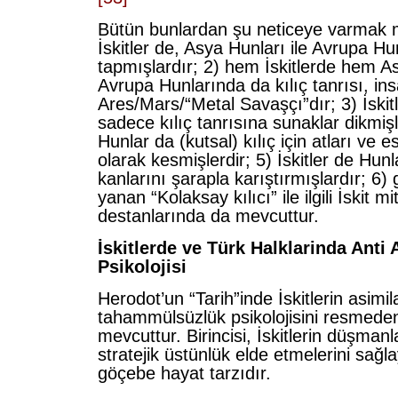
Bütün bunlardan şu neticeye varmak
İskitler de, Asya Hunları ile Avrupa Hun
tapmışlardır; 2) hem İskitlerde hem As
Avrupa Hunlarında da kılıç tanrısı, ins
Ares/Mars/“Metal Savaşçı”dır; 3) İskit
sadece kılıç tanrısına sunaklar dikmişle
Hunlar da (kutsal) kılıç için atları ve e
olarak kesmişlerdir; 5) İskitler de Hun
kanlarını şarapla karıştırmışlardır; 6
yanan “Kolaksay kılıcı” ile ilgili İskit mi
destanlarında da mevcuttur.
İskitlerde ve Türk Halklarinda Anti
Psikolojisi
Herodot’un “Tarih”inde İskitlerin asimi
tahammülsüzlük psikolojisini resmeden 
mevcuttur. Birincisi, İskitlerin düşmanl
stratejik üstünlük elde etmelerini sağl
göçebe hayat tarzıdır.