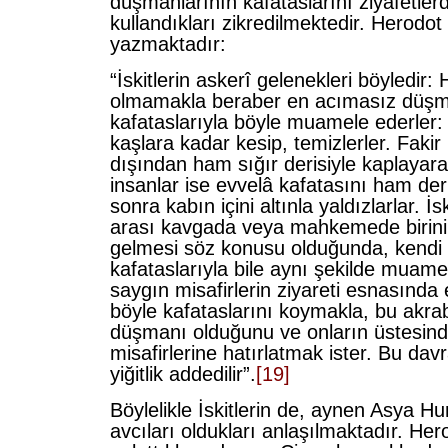
düşmanlarının kafataslarını ziyafetlerd
kullandıkları zikredilmektedir. Herodot
yazmaktadır:
“İskitlerin askerî gelenekleri böyledir
olmamakla beraber en acımasız düşm
kafataslarıyla böyle muamele ederler:
kaşlara kadar kesip, temizlerler. Fakir b
dışından ham sığır derisiyle kaplayara
insanlar ise evvelâ kafatasını ham deri
sonra kabın içini altınla yaldızlarlar. İs
arası kavgada veya mahkemede birinin
gelmesi söz konusu olduğunda, kendi 
kafataslarıyla bile aynı şekilde muame
saygın misafirlerin ziyareti esnasında 
böyle kafataslarını koymakla, bu akra
düşmanı olduğunu ve onların üstesinde
misafirlerine hatırlatmak ister. Bu davr
yiğitlik addedilir”.
[19]
Böylelikle İskitlerin de, aynen Asya Hun
avcıları oldukları anlaşılmaktadır. Her