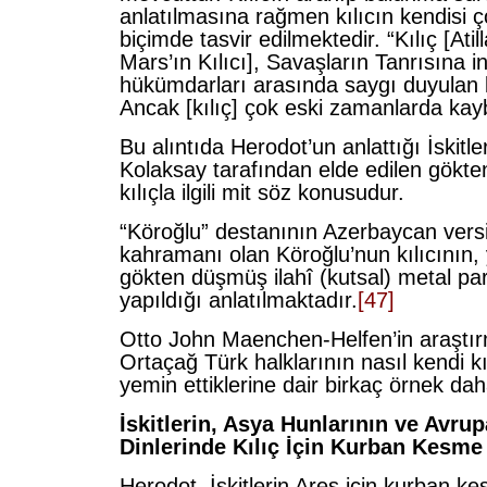
anlatılmasına rağmen kılıcın kendisi ço
biçimde tasvir edilmektedir. “Kılıç [Ati
Mars’ın Kılıcı], Savaşların Tanrısına i
hükümdarları arasında saygı duyulan kut
Ancak [kılıç] çok eski zamanlarda kay
Bu alıntıda Herodot’un anlattığı İskitle
Kolaksay tarafından elde edilen gök
kılıçla ilgili mit söz konusudur.
“Köroğlu” destanının Azerbaycan ver
kahramanı olan Köroğlu’nun kılıcının, 
gökten düşmüş ilahî (kutsal) metal p
yapıldığı anlatılmaktadır.
[47]
Otto John Maenchen-Helfen’in araştı
Ortaçağ Türk halklarının nasıl kendi kı
yemin ettiklerine dair birkaç örnek da
İskitlerin, Asya Hunlarının ve Avru
Dinlerinde Kılıç İçin Kurban Kesme
Herodot, İskitlerin Ares için kurban kesm