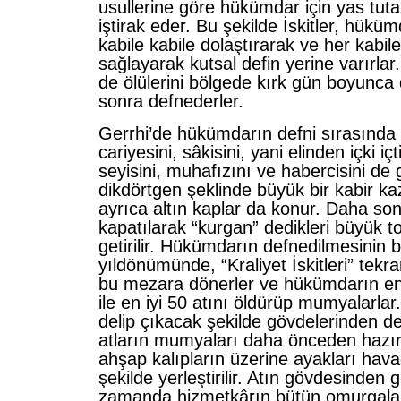
usullerine göre hükümdar için yas tuta
iştirak eder. Bu şekilde İskitler, hükü
kabile kabile dolaştırarak ve her kabil
sağlayarak kutsal defin yerine varırlar.
de ölülerini bölgede kırk gün boyunca 
sonra defnederler.
Gerrhi’de hükümdarın defni sırasında 
cariyesini, sâkisini, yani elinden içki iç
seyisini, muhafızını ve habercisini de
dikdörtgen şeklinde büyük bir kabir ka
ayrıca altın kaplar da konur. Daha son
kapatılarak “kurgan” dedikleri büyük t
getirilir. Hükümdarın defnedilmesinin bi
yıldönümünde, “Kraliyet İskitleri” tekra
bu mezara dönerler ve hükümdarın en 
ile en iyi 50 atını öldürüp mumyalarla
delip çıkacak şekilde gövdelerinden de
atların mumyaları daha önceden hazır
ahşap kalıpların üzerine ayakları hav
şekilde yerleştirilir. Atın gövdesinden 
zamanda hizmetkârın bütün omurgala