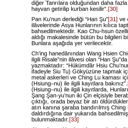
diğer Tanrılara olduğundan daha fazl
hayvan getirilip kurban kesilir”.
[30]
Pan Ku’nun derlediği “Han Şu”
[31]
ve 
ilâvelerinde Asya Hunlarının kılıca tap
bahsedilmektedir. Kao Chu-hsun özelli
aldığı makalesinde bütün bu bilgileri bi
Bunlara aşağıda yer verilecektir.
Ch’ing hanedânından Wang Hsien Chie
ilgili Risale”nin ilâvesi olan “Han Şu”da
yazmaktadır: “Hükümdâr Hsiu Chu’nun
ifadeyle Siu Tu) Gökyüzüne tapmak iç
metal askerleri ve Ching Lu kaması iç
(Hsiung–nu) ile ilgili kayıtlara bakınız”.
(Hsiung–nu) ile ilgili kayıtlarda, Hunl
Şang Şan-yu’nun iki Çin elçisiyle bera
çıktığı, orada beyaz bir atı öldürdükl
atın kanına şaraba bandırılmış Ching
daldırdığına dair yukarıda bahsedilmiş 
bulunmaktadır.
[33]