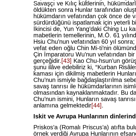
Savaşçı ve Kılıç kültlerinin, hükümdar
öldükten sonra Hunlar tarafından oluş
hükümdarın vefatından çok önce de va
sürdürdüğünü ispatlamak için yeterli bi
İkincisi de, Yun Yang’daki Ching Lu kam
mabetlerin temellerinin, M.Ö. 61 yılı
Hsiu Chu’nun vefatından 60 yıl sonra;
vefat eden oğlu Chin Mi-ti’nin ölümünd
Çin İmparatoru Wu’nun vefatından bir y
gerçeğidir.
[43]
Kao Chu-hsun’un görüş
şunu ilâve edebiliriz ki, “Kurban Risâl
kaması için dikilmiş mabetlerin Hunla
Chu’nun ismiyle bağdaşlaştırılma sebe
savaş tanrısı ile hükümdarlarının isiml
olmasından kaynaklanmaktadır. Bu d
Chu’nun ismini, Hunların savaş tanrısı
anlamına gelmektedir
[44]
.
Iskit ve Avrupa Hunlarının dinlerin
Priskos’a (Romalı Priscus’a) atıfta bu
örnek verdiği Avrupa Hunlarının efsan