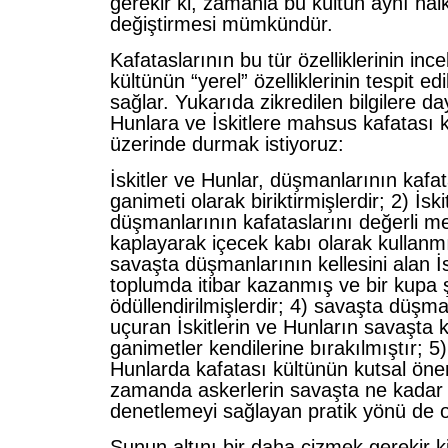
gerekir ki, zamanla bu kültün aynı halkt
değiştirmesi mümkündür.
Kafataslarının bu tür özelliklerinin inc
kültünün “yerel” özelliklerinin tespit e
sağlar. Yukarıda zikredilen bilgilere 
Hunlara ve İskitlere mahsus kafatası kü
üzerinde durmak istiyoruz:
İskitler ve Hunlar, düşmanlarının kafa
ganimeti olarak biriktirmişlerdir; 2) İsk
düşmanlarının kafataslarını değerli me
kaplayarak içecek kabı olarak kullanmı
savaşta düşmanlarının kellesini alan İs
toplumda itibar kazanmış ve bir kupa 
ödüllendirilmişlerdir; 4) savaşta düşma
uçuran İskitlerin ve Hunların savaşta 
ganimetler kendilerine bırakılmıştır; 5)
Hunlarda kafatası kültünün kutsal önem
zamanda askerlerin savaşta ne kadar i
denetlemeyi sağlayan pratik yönü de 
Şunun altını bir daha çizmek gerekir ki,