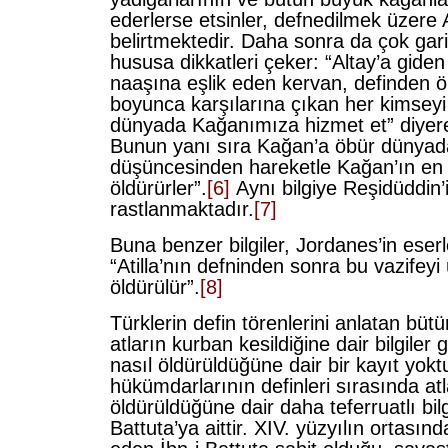
ederlerse etsinler, defnedilmek üzere Al
belirtmektedir. Daha sonra da çok gari
hususa dikkatleri çeker: “Altay’a gide
naaşına eşlik eden kervan, definden ö
boyunca karşılarına çıkan her kimseyi
dünyada Kağanımıza hizmet et” diyere
Bunun yanı sıra Kağan’a öbür dünyada
düşüncesinden hareketle Kağan’ın en g
öldürürler”.
[6]
Aynı bilgiye Reşidüddin’
rastlanmaktadır.
[7]
Buna benzer bilgiler, Jordanes’in eserl
“Atilla’nın defninden sonra bu vazifey
öldürülür”.
[8]
Türklerin defin törenlerini anlatan büt
atların kurban kesildiğine dair bilgiler
nasıl öldürüldüğüne dair bir kayıt yok
hükümdarlarının definleri sırasında atl
öldürüldüğüne dair daha teferruatlı bilgi
Battuta’ya aittir. XIV. yüzyılın ortasın