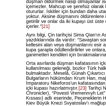
düşman öldürmek nasip olmayanlar is
içemezler. Mahcup ve şerefsiz olarak 
otururlar. İskitler için bundan daha uta
yoktur. Aksine düşmanını öldürenlere i
getirilir ve onlar da iki kupayı üst üste
içerler.”
[21]
Aynı bilgi, Çin tarihçisi Sima Qian’ın Asy
yazdıklarında da vardır: “Savaştan s
kellesini alan veya düşmanlarını esir a
kupa şarapla ödüllendirilirler ve onlara
ganimetleri kendileri için bırakmalarına i
Orta asırlarda düşman kafatasının içki
kullanılması geleneği, bozkır Türk ha
bulmaktadır. Meselâ, Günah Çıkartıcı
Bulgarların hükümdarı Krum Han, mağl
İmparatoru Nikeforos’un kafatasında
içki kupası hazırlatmıştır.
[23]
Tarihçi N
Chronicler), “Povesti Vremennıyh Let”
Kıssası) adlı eserinde, Peçeneklerin 
Kiev Büyük Knezi Svyatoslav’ı mağlup 