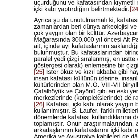
uçurduğunu ve kafatasından kıymetli m
içki kabı yaptırdığını belirtmektedir.
[24
Ayrıca şu da unutulmamalı ki, kafatası
zamanlardan beri dünya arkeolojisi ve 
çok yaygın olan bir külttür. Azerbayca
Mağarasında 300.000 yıl öncesi Alt Pa
ait, içinde ayı kafataslarının saklandığı 
bulunmuştur. Bu kafataslarından birind
paralel yedi çizgi sıralanmış, en üstte 
göstergesi olarak) enlemesine bir çizgi 
[25]
İster öküz ve kızıl akbaba gibi ha
insan kafatası kültünün izlerine, insanl
kültürlerinden olan M.Ö. VIII-VII binyıl
Çatalhöyük ve Çayönü gibi en eski ye
merkezlerinde (komplekslerinde) de r
[26]
Kafatası, içki kabı olarak yaygın bi
kullanılmıştır. B. Laufer, farklı milletler
dönemlerde kafatası kullandıklarına dai
toplamıştır. Onun araştırmalarından, 
arkadaşlarının kafataslarını içki kabı 
Amerika ve Avustralya kabileleri de dâ