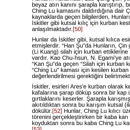
beyaz atın kanını şarapla karıştırıp, 
Ching Lu kamasını daldırdığına dair Ç
kaynaklarda geçen bilgilerden, Hunlar
İskitler gibi kutsal kılıç için kurban kest
anlaşılmaktadır.
[50]
Hunlar da İskitler gibi, kutsal kılıca es
etmişlerdir. “Han Şu”da Hunların, Çin 
(Li Kuang) silah için kurban ettiklerine 
vardır. Kao Chu-hsun, N. Egami’ye atı
“Kan Şu”da geçen “Silah için kurban k
“Ching Lu” kaması için kesilen kurban
değerlendirilmesi gerektiğini belirtmekt
İskitler, esirleri Ares’e kurban olarak
kafalarına şarap döküp sonra bir kap 
gırtlaklarını keserler. Şarapla karışm
akıtıldıktan sonra bu karışım kutsal (il
dökülür.
[52]
Hunlar, Ching Lu kılıcı üz
törenini gerçekleştirirken bir kaba kan
koyduktan sonra bu kaba Ching Lu kama
[53]