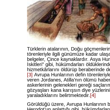
Türklerin atalarının, Doğu göçmenlerin
törenleriyle ilgili günümüze kadar ulaşa
belgeler, Çince kaynaklardır. Asya Hunl
İskitleri” gibi, hükümdarları öldüklerind
hizmetkârlarını öldürüp beraberinde de
[3]
Avrupa Hunlarının defin törenleriyle i
veren Jordanes, Atilla’nın ölümü haber
askerlerinin gelenekleri gereği saçların
gözyaşları kana karışsın diye yüzlerini
yaraladıklarını belirtmektedir.
[4]
Görüldüğü üzere, Avrupa Hunlarının bu
Herodot’un anlattığı gibi, hükümdarlar