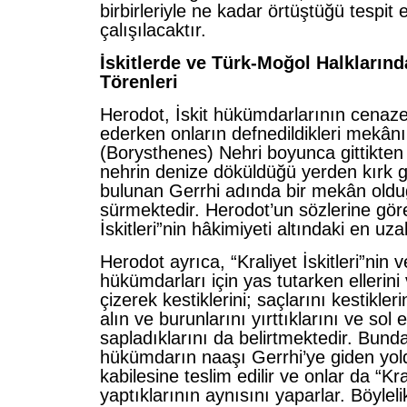
birbirleriyle ne kadar örtüştüğü tespit
çalışılacaktır.
İskitlerde ve Türk-Moğol Halkların
Törenleri
Herodot, İskit hükümdarlarının cenaze 
ederken onların defnedildikleri mekânı
(Borysthenes) Nehri boyunca gittikte
nehrin denize döküldüğü yerden kırk
bulunan Gerrhi adında bir mekân olduğ
sürmektedir. Herodot’un sözlerine göre
İskitleri”nin hâkimiyeti altındaki en u
Herodot ayrıca, “Kraliyet İskitleri”nin 
hükümdarları için yas tutarken ellerini 
çizerek kestiklerini; saçlarını kestikleri
alın ve burunlarını yırttıklarını ve sol e
sapladıklarını da belirtmektedir. Bund
hükümdarın naaşı Gerrhi’ye giden yolda
kabilesine teslim edilir ve onlar da “Kral
yaptıklarının aynısını yaparlar. Böylelik