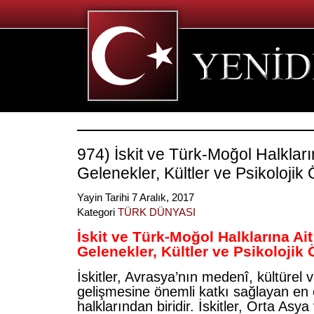
974) İskit ve Türk-Moğol Halkları
Gelenekler, Kültler ve Psikolojik 
Yayin Tarihi 7 Aralık, 2017
Kategori
TÜRK DÜNYASI
İskit ve Türk-Moğol Halklarına Ait
Gelenekler, Kültler ve Psikolojik Ö
İskitler, Avrasya’nın medenî, kültürel 
gelişmesine önemli katkı sağlayan en
halklarından biridir. İskitler, Orta Asya