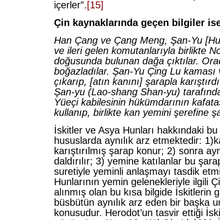
içerler”.
[15]
Çin kaynaklarında geçen bilgiler ise
Han Çang ve Çang Meng, Şan-Yu [Hun
ve ileri gelen komutanlarıyla birlikte N
doğusunda bulunan dağa çıktılar. Orad
boğazladılar. Şan-Yu Çing Lu kaması 
çıkarıp, [atın kanını] şarapla karıştır
Şan-yu (Lao-shang Shan-yu) tarafınd
Yüeçi kabilesinin hükümdarının kafata
kullanıp, birlikte kan yemini şerefine şa
İskitler ve Asya Hunları hakkındaki bu i
hususlarda aynılık arz etmektedir: 1)
karıştırılmış şarap konur; 2) sonra ay
daldırılır; 3) yemine katılanlar bu şar
suretiyle yeminli anlaşmayı tasdik etmi
Hunlarının yemin gelenekleriyle ilgili 
alınmış olan bu kısa bilgide İskitlerin 
büsbütün aynılık arz eden bir başka u
konusudur. Herodot’un tasvir ettiği İski