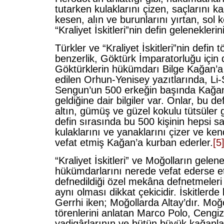
tutarken kulaklarını çizen, saçlarını kaz
kesen, alın ve burunlarını yırtan, sol k
“Kraliyet İskitleri”nin defin geleneklerin
Türkler ve “Kraliyet İskitleri”nin defin 
benzerlik, Göktürk İmparatorluğu için
Göktürklerin hükümdarı Bilge Kağan’a 
edilen Orhun-Yenisey yazıtlarında, Li
Sengun’un 500 erkeğin başında Kağan’
geldiğine dair bilgiler var. Onlar, bu de
altın, gümüş ve güzel kokulu tütsüler g
defin sırasında bu 500 kişinin hepsi sa
kulaklarını ve yanaklarını çizer ve kend
vefat etmiş Kağan’a kurban ederler.
[5
“Kraliyet İskitleri” ve Moğolların gelene
hükümdarlarını nerede vefat ederse et
defnedildiği özel mekâna defnetmeler
aynı olması dikkat çekicidir. İskitlerd
Gerrhi iken; Moğollarda Altay’dır. Moğo
törenlerini anlatan Marco Polo, Cengi
yadigârlarının ve bütün büyük kağanla