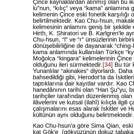
Çince kaynaklardan alınmış olan bu iki
lu”nun, “kılıç” veya “kama” anlamına g
kelimenin Çince eski fonetik karşılığı 
belirtilmektedir. Kao Chu-hsun, makale
kelimesinin anlamını geniş bir şekilde 
Hirth, K. Shiratori ve B. Karlgren’le ay
Chu-hsun, “l” ve “r” ünsüzlerinin birbir
dönüşebilirliğine de dayanarak “ching-l
kama anlamında kullanılan Türkçe “ky
Moğolca “kingara” kelimelerinin Çince f
olduğunu ileri sürmektedir.
[34]
Bu tür 
Yunanlılar “akinakes” diyorlardı. Dah
bahsedildiği gibi, Herodot’ta da İskitler
taptıklarına dair kayıtlar vardır. Kao
hanedânının tarihi olan “Han Şu”yu, bu
tarihçiler tarafından düzenlenmiş olan
ilâvelerini ve kutsal (ilahî) kılıçla ilgil
çalışmalarını esas alarak İskitler ve H
kültünün aynı olduğunu belirtmektedir.
Kao Chu-hsun’a göre Sima Qian, eski
kat Gök’e (gökyüzünün dokuz tabakası