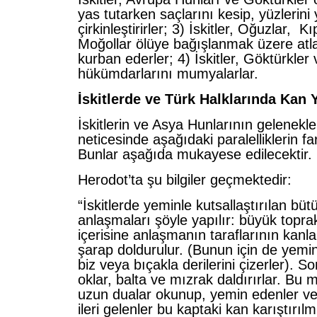
yas tutarken saçlarını kesip, yüzlerini 
çirkinleştirirler; 3) İskitler, Oğuzlar, 
Moğollar ölüye bağışlanmak üzere atla
kurban ederler; 4) İskitler, Göktürkler 
hükümdarlarını mumyalarlar.
İskitlerde ve Türk Halklarında Kan 
İskitlerin ve Asya Hunlarının gelenekle
neticesinde aşağıdaki paralelliklerin fa
Bunlar aşağıda mukayese edilecektir.
Herodot’ta şu bilgiler geçmektedir:
“İskitlerde yeminle kutsallaştırılan büt
anlaşmaları şöyle yapılır: büyük topra
içerisine anlaşmanın taraflarının kanlar
şarap doldurulur. (Bunun için de yemi
biz veya bıçakla derilerini çizerler). S
oklar, balta ve mızrak daldırırlar. Bu
uzun dualar okunup, yemin edenler v
ileri gelenler bu kaptaki kan karıştırıl