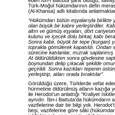
eden İbn-i Battuta şahit olduğu, savaş
Türk-Moğol hükümdarının defin meras
(Al-Khansa) adlı kitabında anlatmaktad
“Hükümdarı bütün eşyalarıyla birlikte 
olan büyük bir kabre yerleştirdiler. Ka
altın ve gümüş eşyaları, dört cariyesini
kulunu ve içecek dolu birkaç kabı ber
Sonra kabir, büyük bir tepe (kurgan) y
toprakla gömülerek kapatıldı. Ondan 
sürecine katılanlar, mızrak saplanmış d
At öldürüldükten sonra gövdesine sap
boynundan delip çıkacak şekilde omu
geçirildi. Sonra kazıkları tepenin üstü
yerleştirip, atları orada bıraktılar”.
Görüldüğü üzere, Türklerde vefat ed
hürmetine öldürülmüş atların kazığa ye
ile Herodot’un anlattığı “Kraliyet İskitl
aynıdır. İbn-i Battuta’da hükümdarın a
vazifelerine dair bir bilgi yok. Herodot
beşi, vazifelerine göre sâki (hükümdarı