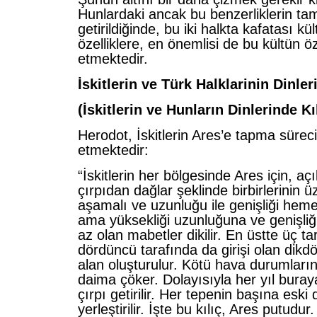
Hunlardaki ancak bu benzerliklerin ta
getirildiğinde, bu iki halkta kafatası k
özelliklere, en önemlisi de bu kültün 
etmektedir.
İskitlerin ve Türk Halklarinin Dinler
(İskitlerin ve Hunların Dinlerinde K
Herodot, İskitlerin Ares’e tapma süreci
etmektedir:
“İskitlerin her bölgesinde Ares için, a
çırpıdan dağlar şeklinde birbirlerinin ü
aşamalı ve uzunluğu ile genişliği he
ama yüksekliği uzunluğuna ve genişli
az olan mabetler dikilir. En üstte üç ta
dördüncü tarafında da girişi olan dikdö
alan oluşturulur. Kötü hava durumları
daima çöker. Dolayısıyla her yıl buraya
çırpı getirilir. Her tepenin başına eski 
yerleştirilir. İşte bu kılıç, Ares putudur.