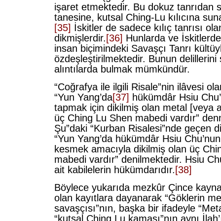
işaret etmektedir. Bu dokuz tanrıdan 
tanesine, kutsal Ching-Lu kılıcına suna
[35]
İskitler de sadece kılıç tanrısı ol
dikmişlerdir.
[36]
Hunlarda ve İskitlerde 
insan biçimindeki Savaşçı Tanrı kültüy
özdeşleştirilmektedir. Bunun delillerini
alıntılarda bulmak mümkündür.
“Coğrafya ile ilgili Risale”nin ilâvesi o
“Yun Yang’da
[37]
hükümdâr Hsiu Chu’
tapmak için dikilmiş olan metal [veya al
üç Ching Lu Shen mabedi vardır” den
Şu”daki “Kurban Risalesi”nde geçen di
“Yun Yang’da hükümdâr Hsiu Chu’nun
kesmek amacıyla dikilmiş olan üç Ch
mabedi vardır” denilmektedir. Hsiu Ch
ait kabilelerin hükümdarıdır.
[38]
Böylece yukarıda mezkûr Çince kayna
olan kayıtlara dayanarak “Göklerin meta
savaşçısı”nın, başka bir ifadeyle “Meta
“kutsal Ching Lu kaması”nın aynı İlah