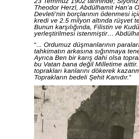
23 Temmuz 1902 tarihinde; Siyonizm
Theodor Herzl, Abdülhamit Han’a 
Devleti’nin borçlarının ödenmesi içi
kredi ve 2.5 milyon altında rüşvet tek
Bunun karşılığında, Filistin ve Kudü
yerleştirilmesi istenmiştir… Abdülh
“..
. Ordumuz düşmanlarının paraları
tahkimatın arkasına sığınmaya ten
Ayrıca Ben bir karış dahi olsa topr
bu Vatan bana değil Milletime aittir.
toprakları kanlarını dökerek kazanm
Toprakların bedeli Şehit Kanıdır.
”