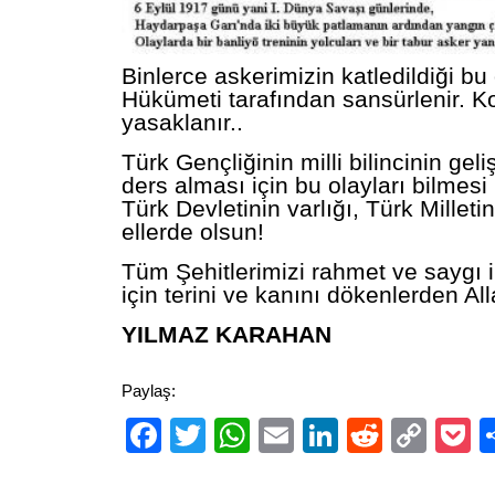
Binlerce askerimizin katledildiği b
Hükümeti tarafından sansürlenir. K
yasaklanır..
Türk Gençliğinin milli bilincinin gel
ders alması için bu olayları bilmesi h
Türk Devletinin varlığı, Türk Milleti
ellerde olsun!
Tüm Şehitlerimizi rahmet ve saygı i
için terini ve kanını dökenlerden All
YILMAZ KARAHAN
Paylaş:
Facebook
Twitter
WhatsApp
Email
LinkedIn
Reddit
Cop
P
Link