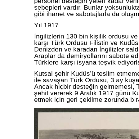
personel desteğin yeteri kadar ver
sebepleri vardır. Bunlar yoksunluk
gibi ihanet ve sabotajlarla da oluşm
Yıl 1917.
İngilizlerin 130 bin kişilik ordusu v
karşı Türk Ordusu Filistin ve Kudü
Denizden ve karadan İngilizler saldı
Araplar da demiryollarını sabote edi
Türklere karşı isyana teşvik ediyor
Kutsal şehir Kudüs’ü teslim etmeme
ile savaşan Türk Ordusu, 3 ay kuşa
Ancak hiçbir desteğin gelmemesi, T
şehit vererek 9 Aralık 1917 günü K
etmek için geri çekilme zorunda bıra