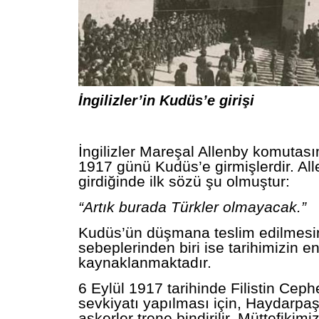
İngilizler’in Kudüs’e girişi
İngilizler Mareşal Allenby komutası
1917 günü Kudüs’e girmişlerdir. Al
girdiğinde ilk sözü şu olmuştur:
“Artık burada Türkler olmayacak.”
Kudüs’ün düşmana teslim edilmesi
sebeplerinden biri ise tarihimizin e
kaynaklanmaktadır.
6 Eylül 1917 tarihinde Filistin Cep
sevkiyatı yapılması için, Haydarpa
askerler trene bindirilir. Müttefiki