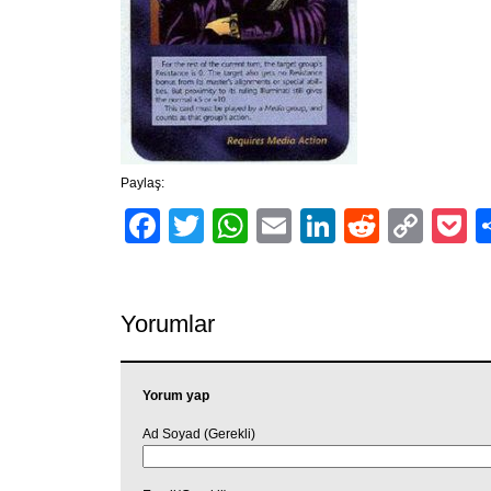
Paylaş:
Facebook
Twitter
WhatsApp
Email
LinkedIn
Reddit
Cop
P
Link
Yorumlar
Yorum yap
Ad Soyad (Gerekli)