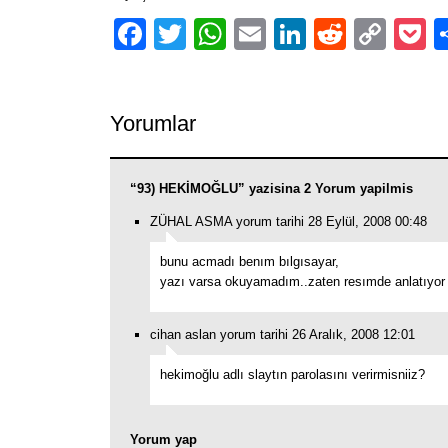
Facebook
Twitter
WhatsApp
Email
LinkedIn
Reddit
Cop
P
Link
Yorumlar
“93) HEKİMOĞLU” yazisina 2 Yorum yapilmis
ZÜHAL ASMA yorum tarihi 28 Eylül, 2008 00:48
bunu acmadı benım bılgısayar,
yazı varsa okuyamadım..zaten resımde anlatıyor 
cihan aslan yorum tarihi 26 Aralık, 2008 12:01
hekimoğlu adlı slaytın parolasını verirmisniiz?
Yorum yap