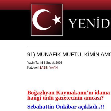
91) MÜNAFIK MÜFTÜ, KİMİN AM
Yayin Tarihi 8 Şubat, 2008
Kategori
BASIN-YAYIN
Boğazlıyan Kaymakamı’nı idama
hangi ünlü gazetecinin amcası?
Sebahattin Önkibar açıkladı..!!