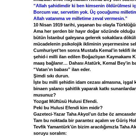
“Allah şahidimdir ki ben kimsenin öldürülmesi i
Borcum var, servetim yok. Üç çocuğumu milleti
Allah vatanıma ve milletime zeval vermesin.”
10 Nisan 1919 tarihi, yaşanan bu olayla Türklüğ
Ama her şerden bir hayır doğar sözünde olduğu 
bütün İstanbul galeyana gelerek sokaklara dökül
mücadelenin psikolojik ikliminin yeşermesine se
Cumhuriyet’ten sonra Mustafa Kemal’in teklifi i
şehid-i milli ilan edilen Boğazlıyan Kaymakamı K
maaş bağlanır… Dahası Atatürk, Kemal Bey’in bab
“Vatan’ın babası” ilan eder.
Şimdi sıkı durun.
İşte bu milli şehidin idam cezası almasına, işgal
binaen yalancı şahitlik yaparak katkı sunanlardan 
musunuz?
Yozgat Müftüsü Hulusi Efendi.
Peki bu Hulusi Efendi kim midir?
Gazeteci-Yazar Taha Akyol’un özbe öz amcasıdır.
Tam bu noktada bir parantez açalım ve Güriş Hol
Tevfik Yamantürk’ün bizim aracılığımızla Taha Aky
soruyu soralım: