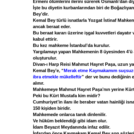
Ermeni ölümlerini ilerini sürerek Osmanlı’dan diye
İşte bu diyetin kurbanlarından biri de Boğazlı
Bey’dir.
Kemal Bey türlü isnatlarla Yozgat İstinaf Mahkem
ancak beraat eder.
Bu beraat kararı üzerine işgal kuvvetleri dayatır v
kabul ettirir.
Bu kez mahkeme İstanbul’da kurulur.
Yargılamayı yapan Mahkemenin 8 üyesinden 4’ü a
oluşturulur.
Divan-ı Harp Reisi Mahmut Hayret Paşa, uzun y
Kemal Bey’e, “
Merak etme Kaymakamım suçsuz
ibra etmekle mükelleftir
” der ve bunu dediğinin 
alınır.
Mahkemeye Mahmut Hayret Paşa’nın yerine Kürt 
Peki bu Kürt Mustafa kim midir?
Cumhuriyet’in ilanı ile beraber vatan hainliği isna
150 kişiden biridir.
Mahkemede onlarca tanık dinlenilir.
Ve hüküm beklendiği gibi idam olur.
İdam Beyazıt Meydanında infaz edilir.
İnfazdan önce Kaymakam Kemal Bey son sözleri o