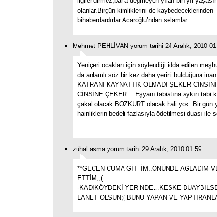
ilgilendirmez,bana değmeyen yılan bin yıl yaşas
olanlar.Birgün kimliklerini de kaybedeceklerinden
bihaberdardırlar.Acaroğlu’ndan selamlar.
Mehmet PEHLİVAN yorum tarihi 24 Aralık, 2010 01
Yeniçeri ocakları için söylendiği idda edilen meşhu
da anlamlı söz bir kez daha yerini bulduğuna ina
KATRANI KAYNATTIK OLMADI ŞEKER CİNSİN
CİNSİNE ÇEKER… Eşyanı tabiatına aykırı tabi ki
çakal olacak BOZKURT olacak hali yok. Bir gün 
hainliklerin bedeli fazlasıyla ödetilmesi duası ile 
.
zühal asma yorum tarihi 29 Aralık, 2010 01:59
**GECEN CUMA GİTTİM..ÖNÜNDE AGLADIM V
ETTİM;;(
-KADIKÖYDEKİ YERİNDE…KESKE DUAYBILSEY
LANET OLSUN;( BUNU YAPAN VE YAPTIRANL