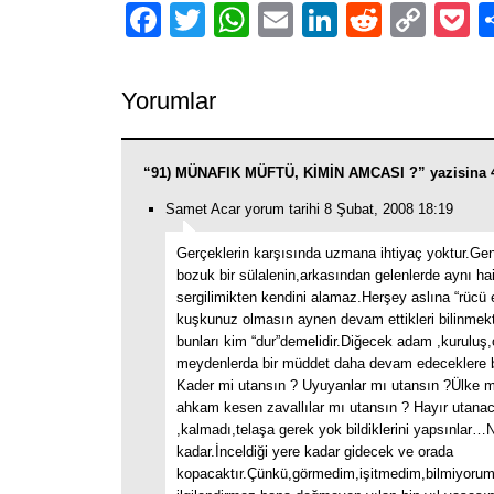
Facebook
Twitter
WhatsApp
Email
LinkedIn
Reddit
Cop
P
Link
Yorumlar
“91) MÜNAFIK MÜFTÜ, KİMİN AMCASI ?” yazisina 
Samet Acar yorum tarihi 8 Şubat, 2008 18:19
Gerçeklerin karşısında uzmana ihtiyaç yoktur.Gen
bozuk bir sülalenin,arkasından gelenlerde aynı hain
sergilimikten kendini alamaz.Herşey aslına “rücü 
kuşkunuz olmasın aynen devam ettikleri bilinmekt
bunları kim “dur”demelidir.Diğecek adam ,kuruluş,
meydenlerda bir müddet daha devam edeceklere 
Kader mi utansın ? Uyuyanlar mı utansın ?Ülke m
ahkam kesen zavallılar mı utansın ? Hayır utana
,kalmadı,telaşa gerek yok bildiklerini yapsınlar…
kadar.İnceldiği yere kadar gidecek ve orada
kopacaktır.Çünkü,görmedim,işitmedim,bilmiyorum