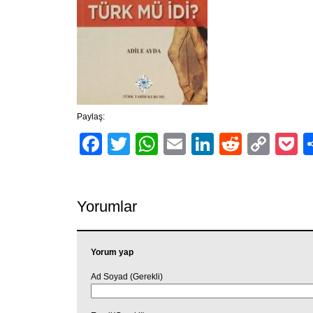
Paylaş:
Facebook
Twitter
WhatsApp
Email
LinkedIn
Reddit
Cop
P
Link
Yorumlar
Yorum yap
Ad Soyad (Gerekli)