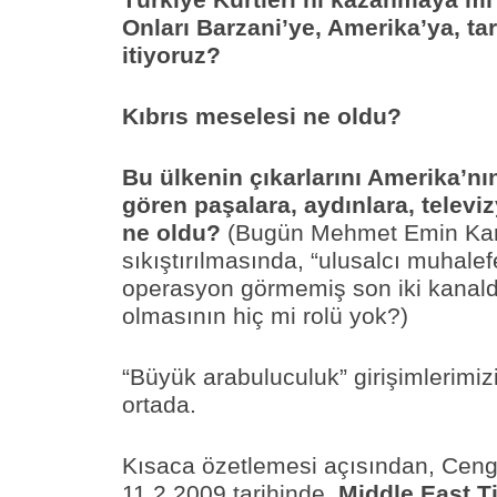
Türkiye Kürtleri’ni kazanmaya mı
Onları Barzani’ye, Amerika’ya, tar
itiyoruz?
Kıbrıs meselesi ne oldu?
Bu ülkenin çıkarlarını Amerika’nı
gören paşalara, aydınlara, televi
ne oldu?
(Bugün Mehmet Emin Ka
sıkıştırılmasında, “ulusalcı muhalef
operasyon görmemiş son iki kanalda
olmasının hiç mi rolü yok?)
“Büyük arabuluculuk” girişimlerimi
ortada.
Kısaca özetlemesi açısından, Cengi
11.2.2009 tarihinde,
Middle East T