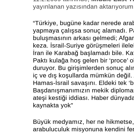
yayınlanan yazısından aktarıyorum
“Türkiye, bugüne kadar nerede ara
yapmaya çalışsa sonuç alamadı. Pak
buluşmasının arkası gelmedi; Afga
keza. İsrail-Suriye görüşmeleri ilele
İran ile Karabağ başlamadı bile. Kaf
Paktı kulağa hoş gelen bir ‘proce’ o
duruyor. Bu girişimlerden sonuç a
iç ve dış koşullarda mümkün değil.
Hamas-İsrail savaşını. Eldeki tek ‘
Başdanışmanımızın mekik diploma
ateşi kestiği iddiası. Haber dünyad
kaynakta yok”
Büyük medyamız, her ne hikmetse,
arabuluculuk misyonuna kendini fe