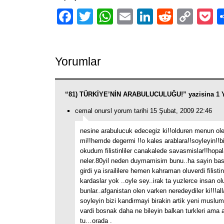
Facebook
Twitter
WhatsApp
Email
LinkedIn
Reddit
Cop
P
Link
Yorumlar
“81) TÜRKİYE’NİN ARABULUCULUĞU!” yazisina 1 
cemal onursl yorum tarihi 15 Şubat, 2009 22:46
nesine arabulucuk edecegiz ki!!olduren menun ol
mi!!hemde degermi !!o kales arablara!!soyleyin!!b
okudum filistinliler canakalede savasmislar!!hop
neler.80yil neden duymamisim bunu..ha sayin bas
girdi ya israililere hemen kahraman oluverdi filistin
kardaslar yok ..oyle sey..irak ta yuzlerce insan o
bunlar..afganistan olen varken neredeydiler ki!!!al
soyleyin bizi kandirmayi birakin artik yeni musl
vardi bosnak daha ne bileyin balkan turkleri ama 
tu…orada .