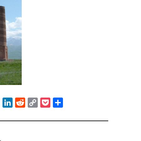
ok
er
atsApp
Email
LinkedIn
Reddit
Copy
Pocket
Share
Link