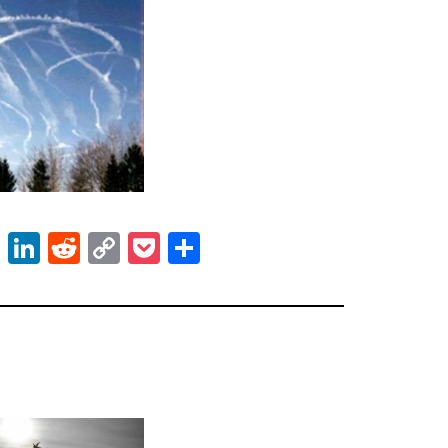
ok
er
atsApp
Email
LinkedIn
Reddit
Copy
Pocket
Share
Link