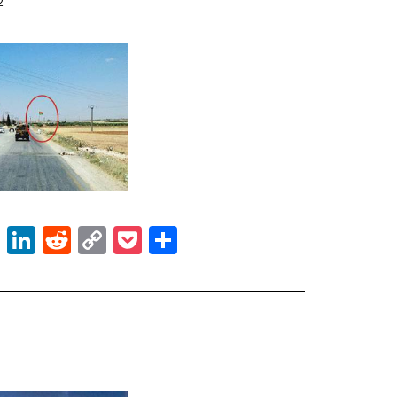
12
ok
er
atsApp
Email
LinkedIn
Reddit
Copy
Pocket
Share
Link