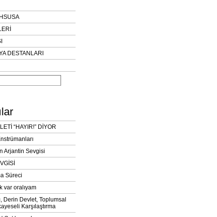
AHSUSA
LERİ
I
YA DESTANLARI
lar
LETİ “HAYIR!” DİYOR
Enstrümanları
n Arjantin Sevgisi
VGİSİ
a Süreci
k var oralıyam
ı, Derin Devlet, Toplumsal
ayeseli Karşılaştırma