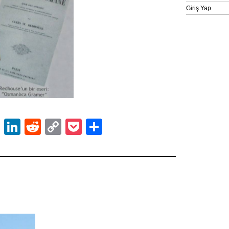
Giriş Yap
ok
er
atsApp
Email
LinkedIn
Reddit
Copy
Pocket
Share
Link
2