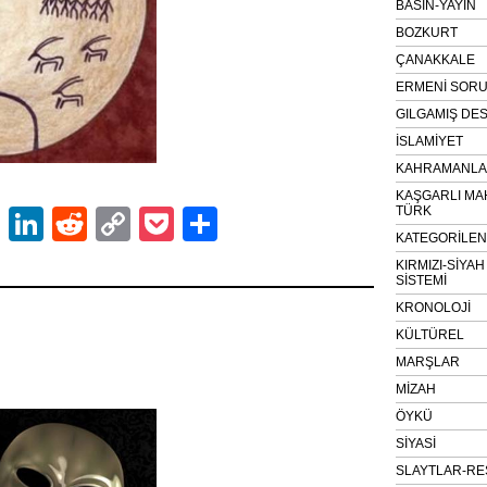
BASIN-YAYIN
BOZKURT
ÇANAKKALE
ERMENİ SOR
GILGAMIŞ DES
İSLAMİYET
KAHRAMANLAR
KAŞGARLI MA
TÜRK
ok
er
atsApp
Email
LinkedIn
Reddit
Copy
Pocket
Share
KATEGORİLE
Link
KIRMIZI-SİYA
SİSTEMİ
KRONOLOJİ
KÜLTÜREL
MARŞLAR
MİZAH
ÖYKÜ
SİYASİ
SLAYTLAR-RE