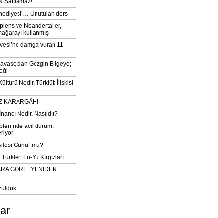
 Satılamaz!
‘hediyesi’… Unutulan ders
iens ve Neandertaller,
mağarayı kullanmış
vesi’ne damga vuran 11
avaşçıdan Gezgin Bilgeye;
eği
ltürü Nedir, Türklük İlişkisi
DIZ KARARGÂHI
İnancı Nedir, Nasıldır?
pleri’nde acil durum:
eriyor
 Ailesi Günü” mü?
Türkler: Fu-Yu Kırgızları
ARA GÖRE “YENİDEN
züldük
lar