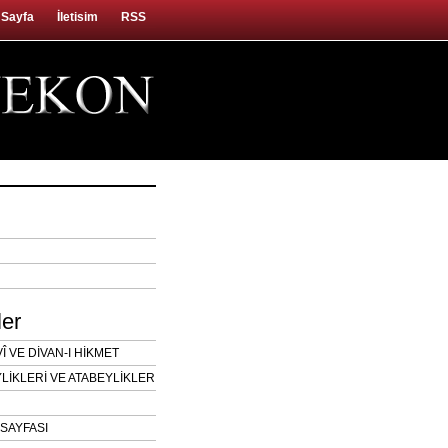
 Sayfa
İletisim
RSS
ler
 VE DİVAN-I HİKMET
LİKLERİ VE ATABEYLİKLER
SAYFASI