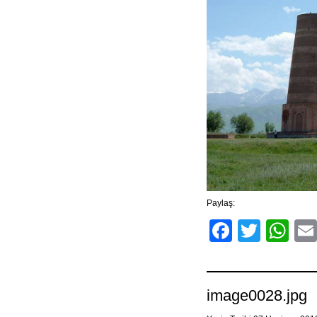
Paylaş:
Facebo
Twitt
Wh
image0028.jpg