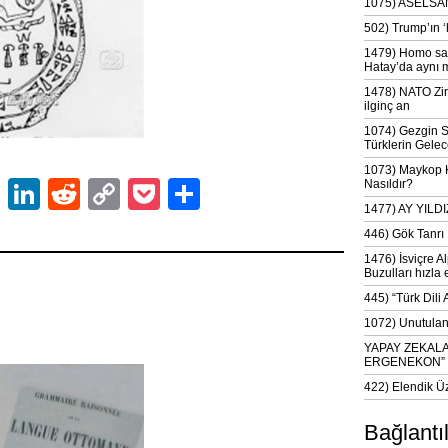
1075) ASELSAN
502) Trump’ın 
1479) Homo sap
Hatay’da aynı 
1478) NATO Zir
ilginç an
1074) Gezgin S
Türklerin Gelec
1073) Maykop Kü
ok
er
atsApp
Email
LinkedIn
Reddit
Copy
Pocket
Share
Nasıldır?
1477) AY YIL
Link
446) Gök Tanrı 
1476) İsviçre Al
Buzulları hızla 
445) “Türk Dili
1072) Unutulan 
YAPAY ZEKAL
ERGENEKON”
422) Elendik Ü
Bağlantı