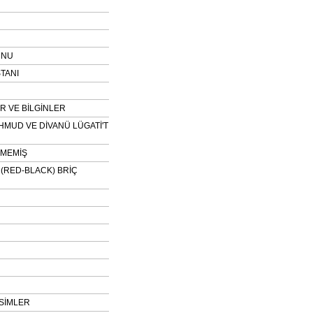
UNU
TANI
 VE BİLGİNLER
HMUD VE DİVANÜ LÜGATİ'T
NMEMİŞ
H (RED-BLACK) BRİÇ
SİMLER