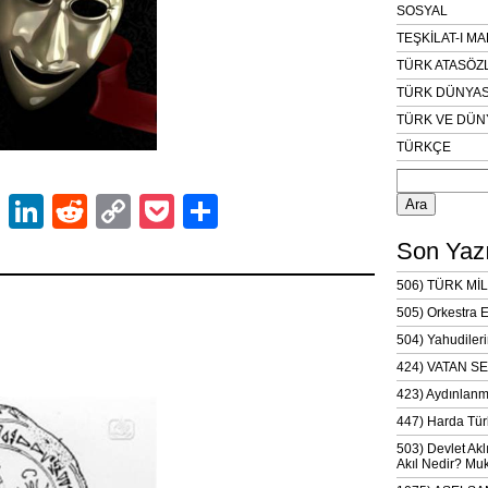
SOSYAL
TEŞKİLAT-I M
TÜRK ATASÖZ
TÜRK DÜNYAS
TÜRK VE DÜN
TÜRKÇE
Arama:
ok
er
atsApp
Email
LinkedIn
Reddit
Copy
Pocket
Share
Link
Son Yazı
506) TÜRK MİL
505) Orkestra 
504) Yahudileri
424) VATAN SE
423) Aydınlanm
447) Harda Tür
503) Devlet Akl
Akıl Nedir? Muk