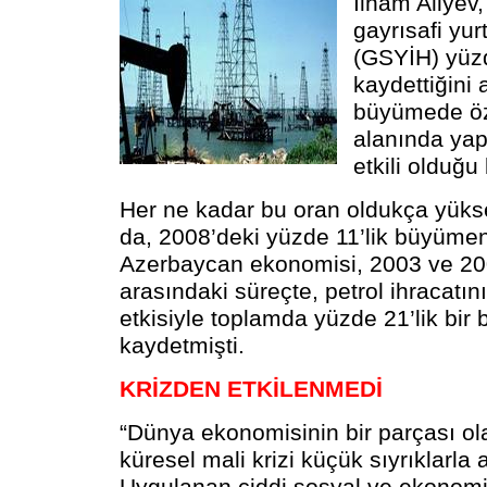
İlham Aliyev,
gayrısafi yur
(GSYİH) yüzd
kaydettiğini 
büyümede öze
alanında yapı
etkili olduğu b
Her ne kadar bu oran oldukça yüks
da, 2008’deki yüzde 11’lik büyümeni
Azerbaycan ekonomisi, 2003 ve 200
arasındaki süreçte, petrol ihracatın
etkisiyle toplamda yüzde 21’lik bir
kaydetmişti.
KRİZDEN ETKİLENMEDİ
“Dünya ekonomisinin bir parçası o
küresel mali krizi küçük sıyrıklarla a