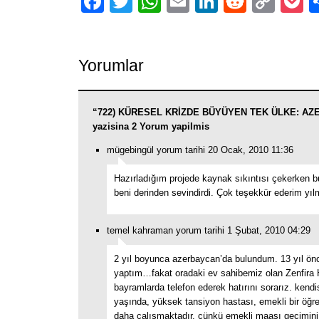
Facebook
Twitter
WhatsApp
Email
LinkedIn
Reddit
Cop
P
Link
Yorumlar
“722) KÜRESEL KRİZDE BÜYÜYEN TEK ÜLKE: A
yazisina 2 Yorum yapilmis
mügebingül yorum tarihi 20 Ocak, 2010 11:36
Hazırladığım projede kaynak sıkıntısı çekerken 
beni derinden sevindirdi. Çok teşekkür ederim yıl
temel kahraman yorum tarihi 1 Şubat, 2010 04:29
2 yıl boyunca azerbaycan’da bulundum. 13 yıl önc
yaptım…fakat oradaki ev sahibemiz olan Zenfira 
bayramlarda telefon ederek hatırını sorarız. kendi
yaşında, yüksek tansiyon hastası, emekli bir öğre
daha çalışmaktadır. çünkü emekli maaşı geçimini