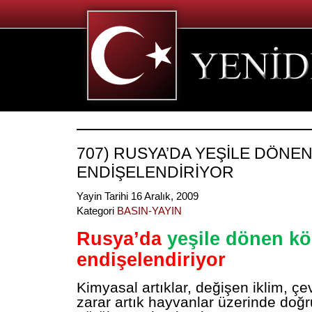
707) RUSYA’DA YEŞİLE DÖNE
ENDİŞELENDİRİYOR
Yayin Tarihi 16 Aralık, 2009
Kategori
BASIN-YAYIN
Rusya’da
yeşile dönen kö
endişelendiriyor
Kimyasal artıklar, değişen iklim, çe
zarar artık hayvanlar üzerinde doğ