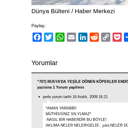
Dünya Bülteni / Haber Merkezi
Paylaş:
Facebook
Twitter
WhatsApp
Email
LinkedIn
Reddit
Cop
P
Link
Yorumlar
“707) RUSYA’DA YEŞİLE DÖNEN KÖPEKLER END
yazisina 1 Yorum yapilmis
perle yorum tarihi 16 Aralık, 2009 16:21
*AMAN YARABBİ!
MÜTHİSSİNİZ SN.YLMAZ*
-NASIL BİR HABERDİR BU BÖYLE!
AKLIMA NELER NELER!GELDİ…yani;NELER 