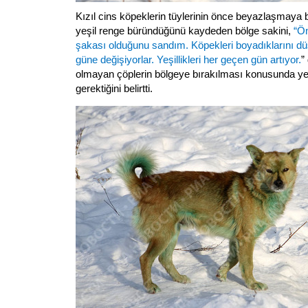
Kızıl cins köpeklerin tüylerinin önce beyazlaşmaya 
yeşil renge büründüğünü kaydeden bölge sakini,
“Ön
şakası olduğunu sandım. Köpekleri boyadıklarını 
güne değişiyorlar. Yeşillikleri her geçen gün artıyor.
”
olmayan çöplerin bölgeye bırakılması konusunda yetk
gerektiğini belirtti.