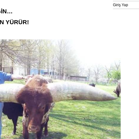
Giriş Yap
ĞİN…
AN YÜRÜR!