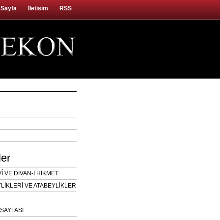
 Sayfa
İletisim
RSS
ler
 VE DİVAN-I HİKMET
LİKLERİ VE ATABEYLİKLER
SAYFASI