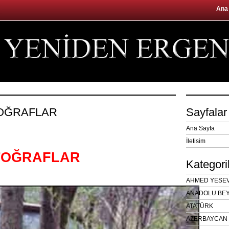
Ana
TOĞRAFLAR
Sayfalar
Ana Sayfa
İletisim
OTOĞRAFLAR
Kategori
AHMED YESEVÎ
ANADOLU BEY
ATATÜRK
AZERBAYCAN 