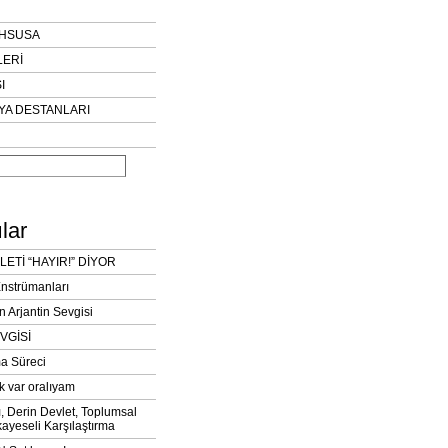
AHSUSA
LERİ
I
YA DESTANLARI
lar
LETİ “HAYIR!” DİYOR
Enstrümanları
n Arjantin Sevgisi
VGİSİ
a Süreci
k var oralıyam
ı, Derin Devlet, Toplumsal
ayeseli Karşılaştırma