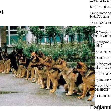
1075) ASELSAN
502) Trump’ın 
A!
1479) Homo sap
Hatay’da aynı 
1478) NATO Zir
ilginç an
1074) Gezgin S
Türklerin Gelec
1073) Maykop Kü
Nasıldır?
1477) AY YIL
446) Gök Tanrı 
1476) İsviçre Al
Buzulları hızla 
445) “Türk Dili
1072) Unutulan 
YAPAY ZEKAL
ERGENEKON”
422) Elendik Ü
Bağlantı