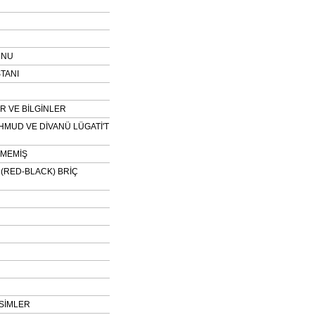
UNU
TANI
 VE BİLGİNLER
HMUD VE DİVANÜ LÜGATİ'T
NMEMİŞ
H (RED-BLACK) BRİÇ
SİMLER