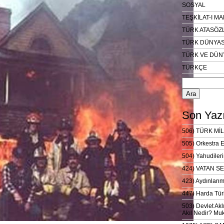
SOSYAL
TEŞKİLAT-I M
TÜRK ATASÖZ
TÜRK DÜNYAS
TÜRK VE DÜN
TÜRKÇE
Arama:
Son Yazı
506) TÜRK MİL
505) Orkestra 
504) Yahudileri
424) VATAN SE
423) Aydınlanm
447) Harda Tür
503) Devlet Akl
Akıl Nedir? Muk