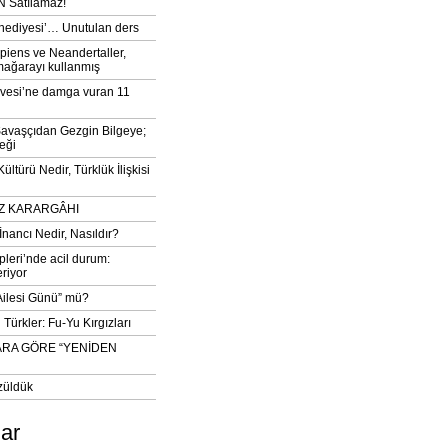
 Satılamaz!
‘hediyesi’… Unutulan ders
iens ve Neandertaller,
mağarayı kullanmış
vesi’ne damga vuran 11
avaşçıdan Gezgin Bilgeye;
eği
ltürü Nedir, Türklük İlişkisi
DIZ KARARGÂHI
İnancı Nedir, Nasıldır?
pleri’nde acil durum:
eriyor
 Ailesi Günü” mü?
Türkler: Fu-Yu Kırgızları
ARA GÖRE “YENİDEN
züldük
lar