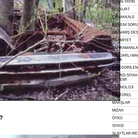
BASIN-YAYIN
BOZKURT
ÇANAKKALE
ERMENİ SOR
GILGAMIŞ DES
İSLAMİYET
KAHRAMANLAR
KAŞGARLI MA
TÜRK
KATEGORİLE
KIRMIZI-SİYA
SİSTEMİ
KRONOLOJİ
KÜLTÜREL
MARŞLAR
MİZAH
?
ÖYKÜ
SİYASİ
SLAYTLAR-RE