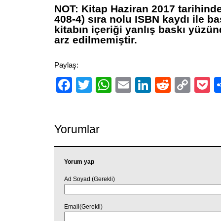
NOT: Kitap Haziran 2017 tarihind
408-4) sıra nolu ISBN kaydı ile ba
kitabın içeriği yanlış baskı yüzü
arz edilmemiştir.
Paylaş:
Facebook
Twitter
WhatsApp
Email
LinkedIn
Reddit
Cop
P
Link
Yorumlar
Yorum yap
Ad Soyad (Gerekli)
Email(Gerekli)