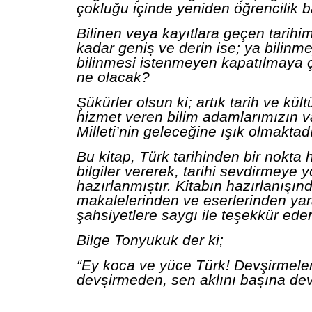
çokluğu içinde yeniden öğrencilik 
Bilinen veya kayıtlara geçen tarihi
kadar geniş ve derin ise; ya bilin
bilinmesi istenmeyen kapatılmaya ça
ne olacak?
Şükürler olsun ki; artık tarih ve kül
hizmet veren bilim adamlarımızın va
Milleti’nin geleceğine ışık olmaktadı
Bu kitap, Türk tarihinden bir nokta
bilgiler vererek, tarihi sevdirmeye y
hazırlanmıştır. Kitabın hazırlanışın
makalelerinden ve eserlerinden yar
şahsiyetlere saygı ile teşekkür eder
Bilge Tonyukuk der ki;
“Ey koca ve yüce Türk!
Devşirmeler
devşirmeden, sen aklını başına dev