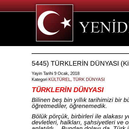
5445) TÜRKLERİN DÜNYASI (Kit
Yayin Tarihi 9 Ocak, 2018
Kategori
KÜLTÜREL
,
TÜRK DÜNYASI
TÜRKLERİN DÜNYASI
Bilinen beş bin yıllık tarihimizi bir 
öğretmediler, öğrenemedik.
Bölük pörçük, birbirleri ile alakası
devletleri, halkları, şahsiyetleri ve o
anlatıldı… Bundan dolayı da, Türk 