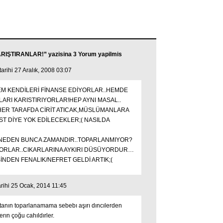
RIŞTIRANLAR!” yazisina 3 Yorum yapilmis
rihi 27 Aralık, 2008 03:07
EM KENDİLERİ FİNANSE EDİYORLAR..HEMDE
LARI KARISTIRIYORLAR!HEP AYNI MASAL..
 HER TARAFDA CİRİT ATICAK,MÜSLÜMANLARA
ST DİYE YOK EDİLECEKLER;( NASILDA
 NEDEN BUNCA ZAMANDIR..TOPARLANMIYOR?
İYORLAR..CIKARLARINA AYKIRI DÜSÜYORDUR…
İNDEN FENALIK/NEFRET GELDİ ARTIK;(
rihi 25 Ocak, 2014 11:45
tanın toparlanamama sebebı aşırı dıncılerden
lerın çoğu cahıldırler.