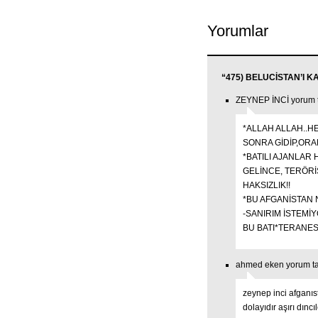
Yorumlar
“475) BELUCİSTAN’I KA
ZEYNEP İNCİ yorum ta
*ALLAH ALLAH..H
SONRA GİDİP,ORA
*BATILI AJANLAR
GELİNCE, TERÖRİ
HAKSIZLIK!!
*BU AFGANİSTAN
-SANIRIM İSTEM
BU BATI*TERANES
ahmed eken yorum ta
zeynep inci afganıs
dolayıdır aşırı dıncı