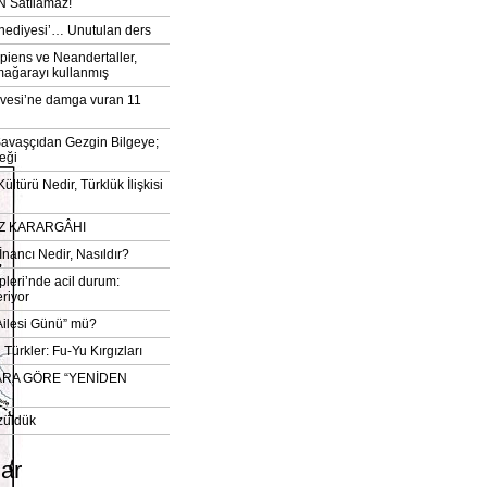
 Satılamaz!
‘hediyesi’… Unutulan ders
iens ve Neandertaller,
mağarayı kullanmış
vesi’ne damga vuran 11
avaşçıdan Gezgin Bilgeye;
eği
ltürü Nedir, Türklük İlişkisi
DIZ KARARGÂHI
İnancı Nedir, Nasıldır?
pleri’nde acil durum:
eriyor
 Ailesi Günü” mü?
Türkler: Fu-Yu Kırgızları
ARA GÖRE “YENİDEN
züldük
lar