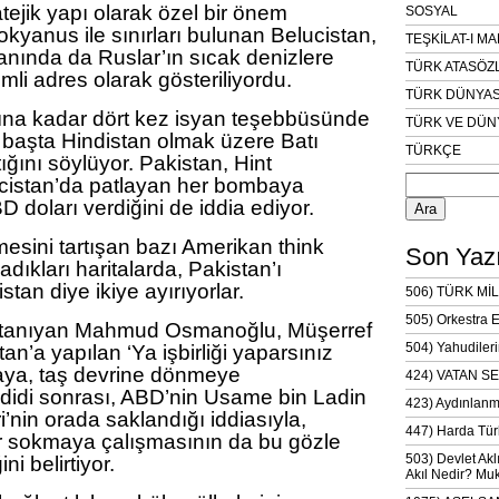
atejik yapı olarak özel bir önem
SOSYAL
 okyanus ile sınırları bulunan Belucistan,
TEŞKİLAT-I M
ında da Ruslar’ın sıcak denizlere
TÜRK ATASÖZ
mli adres olarak gösteriliyordu.
TÜRK DÜNYAS
lına kadar dört kez isyan teşebbüsünde
TÜRK VE DÜN
 başta Hindistan olmak üzere Batı
TÜRKÇE
ığını söylüyor. Pakistan, Hint
Arama:
cistan’da patlayan her bombaya
D doları verdiğini de iddia ediyor.
esini tartışan bazı Amerikan think
Son Yazı
adıkları haritalarda, Pakistan’ı
tan diye ikiye ayırıyorlar.
506) TÜRK MİL
505) Orkestra 
 tanıyan Mahmud Osmanoğlu, Müşerref
504) Yahudileri
n’a yapılan ‘Ya işbirliği yaparsınız
ya, taş devrine dönmeye
424) VATAN SE
ehdidi sonrası, ABD’nin Usame bin Ladin
423) Aydınlanm
nin orada saklandığı iddiasıyla,
447) Harda Tür
r sokmaya çalışmasının da bu gözle
503) Devlet Akl
i belirtiyor.
Akıl Nedir? Muk