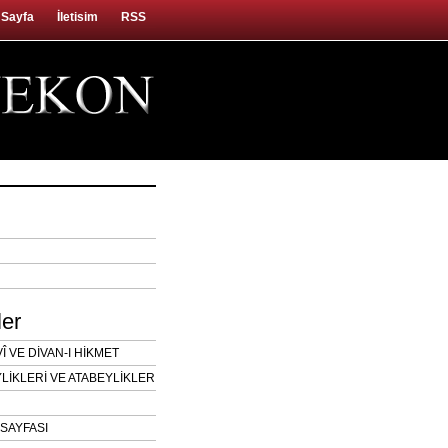
 Sayfa
İletisim
RSS
ler
 VE DİVAN-I HİKMET
LİKLERİ VE ATABEYLİKLER
SAYFASI