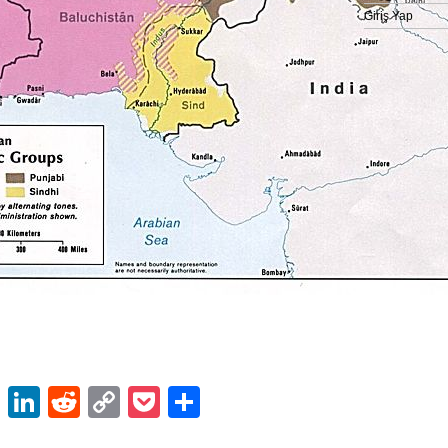
Giriş Yap
ok
er
atsApp
Email
LinkedIn
Reddit
Copy
Pocket
Share
Link