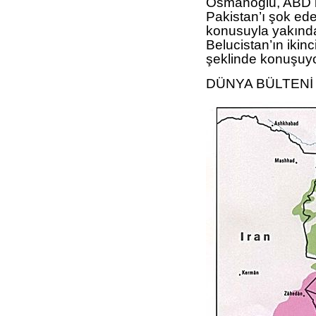
Osmanoğlu, ABD bağ
Pakistan’ı şok ed
konusuyla yakından 
Belucistan’ın ikinc
şeklinde konuşuyo
DÜNYA BÜLTENİ