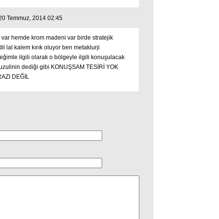
i 20 Temmuz, 2014 02:45
 var hemde krom madeni var birde stratejik
l lal kalem kırık oluyor ben metaklurji
imle ilgili olarak o bölgeyle ilgili konuşulacak
fuzulinin dediği gibi KONUŞSAM TESİRİ YOK
AZI DEĞİL