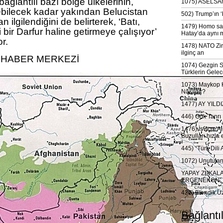
lantılı bazı bölge ülkelerinin,
1075) ASELSAN
ebilecek kadar yakından Belucistan
502) Trump’ın 
ilgilendiğini de belirterek, ‘Batı,
1479) Homo sap
i bir Darfur haline getirmeye çalışıyor’
Hatay’da aynı 
r.
1478) NATO Zir
ilginç an
 HABER MERKEZİ
1074) Gezgin S
Türklerin Gelec
1073) Maykop Kü
Nasıldır?
1477) AY YIL
446) Gök Tanrı 
1476) İsviçre Al
Buzulları hızla 
445) “Türk Dili
1072) Unutulan 
YAPAY ZEKAL
ERGENEKON”
422) Elendik Ü
Bağlantı