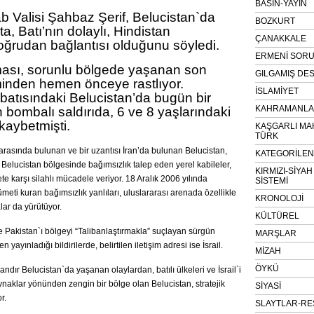
BASIN-YAYIN
b Valisi Şahbaz Şerif, Belucistan`da
BOZKURT
a, Batı’nın dolaylı, Hindistan
ÇANAKKALE
oğrudan bağlantısı olduğunu söyledi.
ERMENİ SOR
aması, sorunlu bölgede yaşanan son
GILGAMIŞ DES
nden hemen önceye rastlıyor.
İSLAMİYET
batısındaki Belucistan’da bugün bir
KAHRAMANLAR
bombalı saldırıda, 6 ve 8 yaşlarındaki
 kaybetmişti.
KAŞGARLI MA
TÜRK
 arasında bulunan ve bir uzantısı İran’da bulunan Belucistan,
KATEGORİLE
 Belucistan bölgesinde bağımsızlık talep eden yerel kabileler,
KIRMIZI-SİYA
te karşı silahlı mücadele veriyor. 18 Aralık 2006 yılında
SİSTEMİ
eti kuran bağımsızlık yanlıları, uluslararası arenada özellikle
KRONOLOJİ
ar da yürütüyor.
KÜLTÜREL
ve Pakistan`ı bölgeyi “Talibanlaştırmakla” suçlayan sürgün
MARŞLAR
yayınladığı bildirilerde, belirtilen iletişim adresi ise İsrail.
MİZAH
ÖYKÜ
ır Belucistan`da yaşanan olaylardan, batılı ülkeleri ve İsrail`i
naklar yönünden zengin bir bölge olan Belucistan, stratejik
SİYASİ
r.
SLAYTLAR-RE