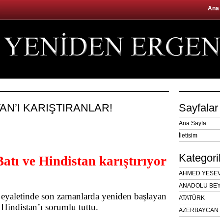
Ana
TAN’I KARIŞTIRANLAR!
Sayfalar
Ana Sayfa
İletisim
Kategori
Batı ve Hindistan karıştırıyor
AHMED YESEVÎ
ANADOLU BEY
n eyaletinde son zamanlarda yeniden başlayan
ATATÜRK
 Hindistan’ı sorumlu tuttu.
AZERBAYCAN 