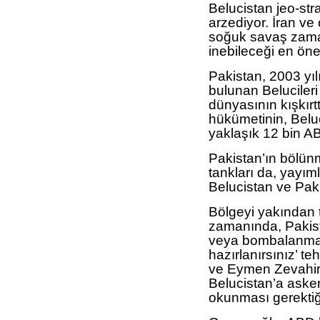
Belucistan jeo-str
arzediyor. İran ve
soğuk savaş zaman
inebileceği en öne
Pakistan, 2003 yı
bulunan Belucileri
dünyasının kışkırtt
hükümetinin, Belu
yaklaşık 12 bin AB
Pakistan’ın bölünm
tankları da, yayıml
Belucistan ve Pakis
Bölgeyi yakından
zamanında, Pakista
veya bombalanma
hazırlanırsınız’ t
ve Eymen Zevahiri’
Belucistan’a aske
okunması gerektiğin