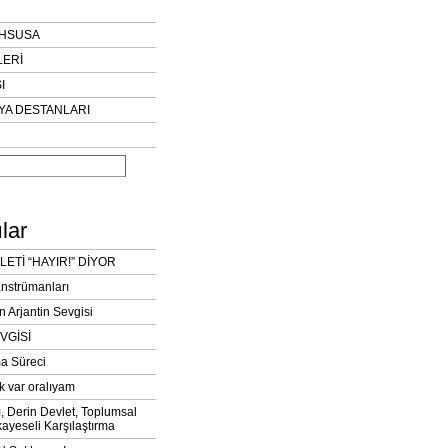
AHSUSA
LERİ
I
YA DESTANLARI
lar
LETİ “HAYIR!” DİYOR
Enstrümanları
n Arjantin Sevgisi
VGİSİ
a Süreci
k var oralıyam
ı, Derin Devlet, Toplumsal
ayeseli Karşılaştırma