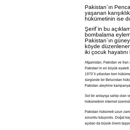
Pakistan`ın Penca
yaşanan karışıklıkt
hükümetinin ise d
Şerif`in bu açıkl
bombalama eylemi
Pakistan`ın güney
köyde düzenlenen 
iki çocuk hayatını
Afganistan, Pakistan ve İran
Pakistan’ın en büyük eyaleti.
1970`li yıllardan beri hüküme
sürgünde bir Belucistan hüküm
Pakistan aleyhine kampanyal
Sol bir anlayışa sahip olan 
hükümetinin internet üzerinden 
Pakistan hükümeti uzun zamand
sorumlu tutuyordu. Doğal kay
açıdan da büyük önem taşıyo