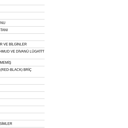
UNU
TANI
 VE BİLGİNLER
HMUD VE DİVANÜ LÜGATİ'T
NMEMİŞ
H (RED-BLACK) BRİÇ
SİMLER