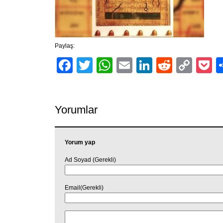
Paylaş:
Facebook
Twitter
WhatsApp
Email
LinkedIn
Reddit
Cop
P
Link
Yorumlar
Yorum yap
Ad Soyad (Gerekli)
Email(Gerekli)