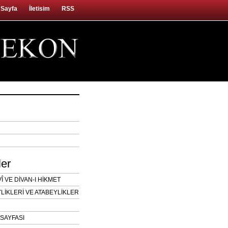
 Sayfa
İletisim
RSS
ler
 VE DİVAN-I HİKMET
LİKLERİ VE ATABEYLİKLER
SAYFASI