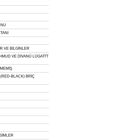
UNU
TANI
 VE BİLGİNLER
HMUD VE DİVANÜ LÜGATİ'T
NMEMİŞ
H (RED-BLACK) BRİÇ
SİMLER