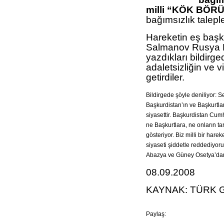
milli “KÖK BÖR
bağımsızlık talepl
Hareketin eş başk
Salmanov Rusya F
yazdıkları bildirg
adaletsizliğin ve 
getirdiler.
Bildirgede şöyle deniliyor: S
Başkurdistan’ın ve Başkurtla
siyasettir. Başkurdistan Cum
ne Başkurtlara, ne onların ta
gösteriyor. Biz milli bir harek
siyaseti şiddetle reddediyoru
Abazya ve Güney Osetya’dan 
08.09.2008
KAYNAK: TÜRK
Paylaş: