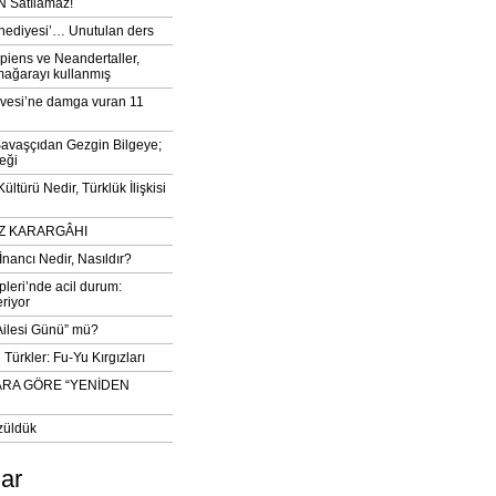
 Satılamaz!
‘hediyesi’… Unutulan ders
iens ve Neandertaller,
mağarayı kullanmış
vesi’ne damga vuran 11
avaşçıdan Gezgin Bilgeye;
eği
ltürü Nedir, Türklük İlişkisi
DIZ KARARGÂHI
İnancı Nedir, Nasıldır?
pleri’nde acil durum:
eriyor
 Ailesi Günü” mü?
Türkler: Fu-Yu Kırgızları
ARA GÖRE “YENİDEN
züldük
lar