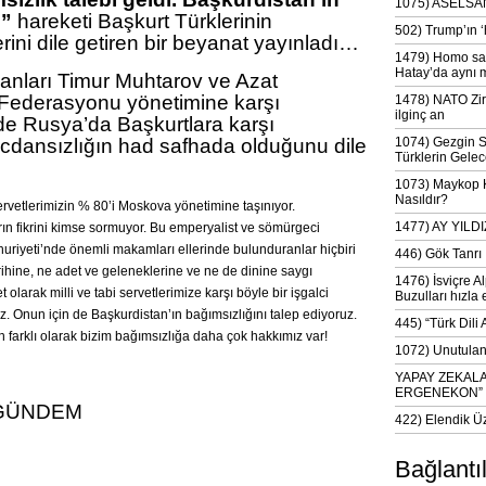
1075) ASELSAN
Ü”
hareketi Başkurt Türklerinin
502) Trump’ın 
erini dile getiren bir beyanat yayınladı…
1479) Homo sap
Hatay’da aynı 
anları Timur Muhtarov ve Azat
ederasyonu yönetimine karşı
1478) NATO Zir
ilginç an
ede Rusya’da Başkurtlara karşı
vicdansızlığın had safhada olduğunu dile
1074) Gezgin S
Türklerin Gelec
1073) Maykop Kü
Nasıldır?
ervetlerimizin % 80’i Moskova yönetimine taşınıyor.
1477) AY YIL
rın fikrini kimse sormuyor. Bu emperyalist ve sömürgeci
huriyeti’nde önemli makamları ellerinde bulunduranlar hiçbiri
446) Gök Tanrı 
rihine, ne adet ve geleneklerine ve ne de dinine saygı
1476) İsviçre Al
et olarak milli ve tabi servetlerimize karşı böyle bir işgalci
Buzulları hızla 
z. Onun için de Başkurdistan’ın bağımsızlığını talep ediyoruz.
445) “Türk Dili
farklı olarak bizim bağımsızlığa daha çok hakkımız var!
1072) Unutulan 
YAPAY ZEKAL
ERGENEKON”
 GÜNDEM
422) Elendik Ü
Bağlantı