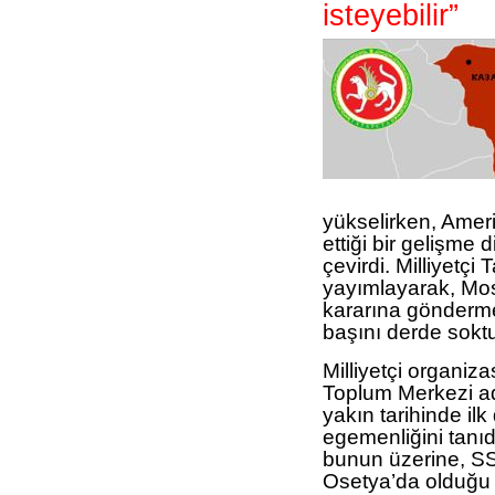
isteyebilir”
yükselirken, Amer
ettiği bir gelişme d
çevirdi. Milliyetçi 
yayımlayarak, Mos
kararına gönderme
başını derde soktu
Milliyetçi organiz
Toplum Merkezi ad
yakın tarihinde ilk
egemenliğini tanıd
bunun üzerine, SS
Osetya’da olduğu g