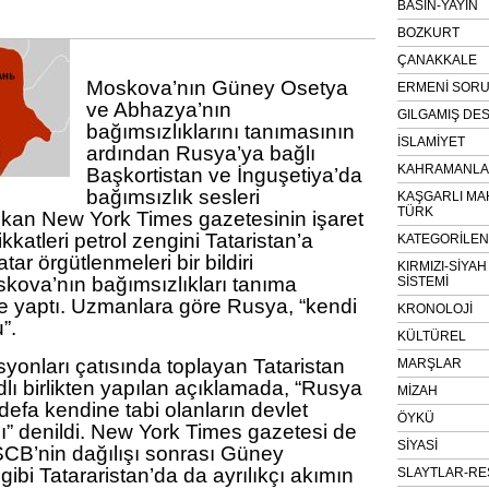
BASIN-YAYIN
BOZKURT
ÇANAKKALE
Moskova’nın Güney Osetya
ERMENİ SOR
ve Abhazya’nın
GILGAMIŞ DES
bağımsızlıklarını tanımasının
İSLAMİYET
ardından Rusya’ya bağlı
KAHRAMANLAR
Başkortistan ve İnguşetiya’da
bağımsızlık sesleri
KAŞGARLI MA
TÜRK
ikan New York Times gazetesinin işaret
ikkatleri petrol zengini Tataristan’a
KATEGORİLE
Tatar örgütlenmeleri bir bildiri
KIRMIZI-SİYA
kova’nın bağımsızlıkları tanıma
SİSTEMİ
 yaptı. Uzmanlara göre Rusya, “kendi
KRONOLOJİ
”.
KÜLTÜREL
asyonları çatısında toplayan Tataristan
MARŞLAR
lı birlikten yapılan açıklamada, “Rusya
MİZAH
 defa kendine tabi olanların devlet
ÖYKÜ
ı” denildi. New York Times gazetesi de
SİYASİ
CB’nin dağılışı sonrası Güney
ibi Tatararistan’da da ayrılıkçı akımın
SLAYTLAR-RE