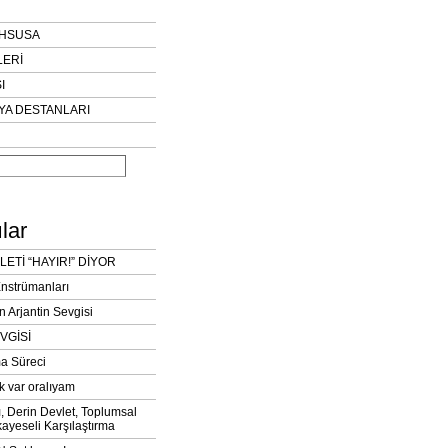
AHSUSA
LERİ
I
YA DESTANLARI
lar
LETİ “HAYIR!” DİYOR
Enstrümanları
n Arjantin Sevgisi
VGİSİ
a Süreci
k var oralıyam
ı, Derin Devlet, Toplumsal
ayeseli Karşılaştırma