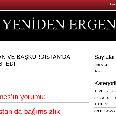
Ana
TAN VE BAŞKURDİSTAN’DA,
Sayfalar
STEDİ!
Ana Sayfa
İletisim
Kategori
AHMED YESEVÎ
mes’ın yorumu:
ANADOLU BEY
ATATÜRK
istan da bağımsızlık
AZERBAYCAN 