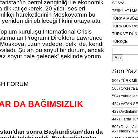
ataristan’ın petrol zenginliği ile ekonomik
SOSYAL
na dikkat çekerek, 20 yıldır sesleri
TEŞKİLAT-I M
ılıkçı hareketlerinin Moskova’nın bu
TÜRK ATASÖZ
eniden dirilebileceği fikrini ortaya attı.
TÜRK DÜNYAS
 Toplum kuruluşu International Crisis
TÜRK VE DÜN
tırmaları Programı Direktörü Lawrence
TÜRKÇE
 “Moskova, uzun vadede, belki de, kendi
Arama:
zaladı. Şu an bu soyut bir durum, ancak
 az soyut hale gelecek” şeklinde yorum
Son Yazı
506) TÜRK MİL
SH FORUM
505) Orkestra 
504) Yahudileri
R DA BAĞIMSIZLIK
424) VATAN SE
423) Aydınlanm
447) Harda Tür
503) Devlet Akl
istan’dan sonra Başkurdistan’dan da
Akıl Nedir? Muk
sızlık talebi geldi. Başkurdistan’ın