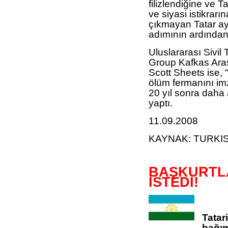
filizlendiğine ve T
ve siyasi istikrarı
çıkmayan Tatar ayr
adımının ardından y
Uluslararası Sivil
Group Kafkas Araş
Scott Sheets ise,
ölüm fermanını im
20 yıl sonra daha
yaptı.
11.09.2008
KAYNAK: TURKI
BAŞKURTLA
İSTEDİ!
Tatar
bağım