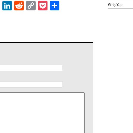
ok
er
atsApp
Email
LinkedIn
Reddit
Copy
Pocket
Share
Giriş Yap
Link