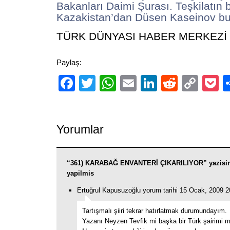
Bakanları Daimi Şurası. Teşkilatın
Kazakistan’dan Düsen Kaseinov bu
TÜRK DÜNYASI HABER MERKEZİ
Paylaş:
Facebook
Twitter
WhatsApp
Email
LinkedIn
Reddit
Cop
P
Link
Yorumlar
“361) KARABAĞ ENVANTERİ ÇIKARILIYOR” yazisi
yapilmis
Ertuğrul Kapusuzoğlu yorum tarihi 15 Ocak, 2009 2
Tartışmalı şiiri tekrar hatırlatmak durumundayım.
Yazanı Neyzen Tevfik mi başka bir Türk şairimi m