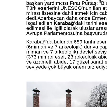
başkan yardımcısı Fırat Pürtaş: ”B
Türk eserlerini UNESCO’nun ilan et
mirası listesine dahil etmek için ça
dedi.
Azerbaycan daha önce Ermeni
işgal edilen
Karabağ
’daki tarihi es
edilmesi ile ilgili olarak uluslar aras
Avrupa Parlamentosu’na başvurud
Karabağ’da bulunan 689 tarihi ese
(6mimari ve 7 arkeolojik) dünya çap
mimari ve 7 arkeolojik) devlet sevi
(373 mimari eser, 23 arkeolojik abi
ve azametli abide, 17 güzel sanat es
seviyede çok büyük önem arz ediyo