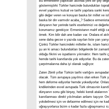
Bu ermenilerin yaptıkları aslında yeni bir şey değil
göstermiştirki Türkler haricinde bulundukları topr
evvel yapılmıs kutsal ve tarihi yapılara sanki ken
gibi değer veren ve koruyan baska bir millet ve is
baska bir din varmıdır acaba_? Sadece ermenista
dünyanın her yerinde tarihi eserlerimizi ve değerle
korumamız gerekiyor. Ermenistanın mahf ettiği c
örnek. Kim bilir dah ane kadarı var. Oralara el atı
sene daha gecse o yazıda sayılan liste yarı yarıy
Çünkü Türkler haricindeki milletler ile, islam harici
şu an ki amacı bulundukları bölgelerde bir zamanl
olduğu fikrini ve ispatlarını yıkmaktır. Hem tarihi ç
hemde tarihi kanıtlarıda yok ediyorlar. Bu da zaten
çarpıtmalarına daha iyi olanak sağlıyor.
Zaten 2binli yıllar Türkün tarihi varlığını avrupadan
olacak. Tüm avrupaya yayılmıs olan erken Türk ya
hem deforme ediyorlar hemde yokediyorlar. Onlar
kndilerinden evvel avrupada Türk olmasınin kanıt
dünyanın sonu gibi birşey, heleki kendi atalarını
kanıtlanması direkt yıkılmaları anlamı taşıyor. Onl
yokdeilmesi için ve defaorme edilmesi için ne ka
uğraşıyorlarsa bizim o kadar fazla uğraşmamız 