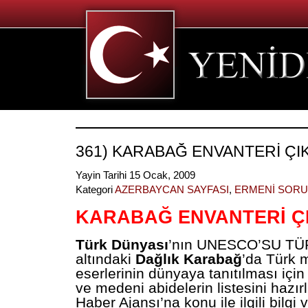
361) KARABAĞ ENVANTERİ ÇI
Yayin Tarihi 15 Ocak, 2009
Kategori
AZERBAYCAN SAYFASI
,
ERMENİ SOR
KARABAĞ ENVANTERİ Ç
Türk Dünyası
’nın UNESCO’SU TÜ
altındaki
Dağlık Karabağ
’da Türk 
eserlerinin dünyaya tanıtılması için
ve medeni abidelerin listesini hazır
Haber Ajansı’na konu ile ilgili bilgi