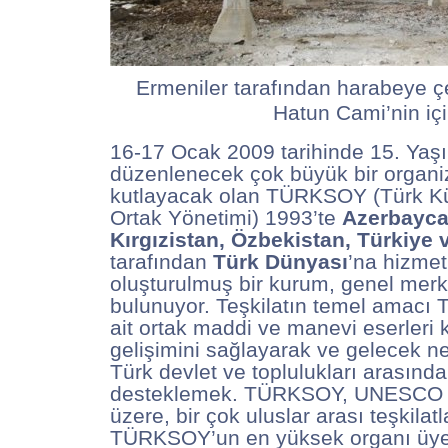
Ermeniler tarafından harabeye ç
Hatun Cami’nin içi
16-17 Ocak 2009 tarihinde 15. Yaşı
düzenlenecek çok büyük bir organi
kutlayacak olan TÜRKSOY (Türk Kül
Ortak Yönetimi) 1993’te
Azerbayca
Kırgızistan, Özbekistan, Türkiye
tarafından
Türk Dünyası
’na hizmet
oluşturulmuş bir kurum, genel mer
bulunuyor. Teşkilatın temel amacı 
ait ortak maddi ve manevi eserleri 
gelişimini sağlayarak ve gelecek ne
Türk devlet ve toplulukları arasında 
desteklemek. TÜRKSOY, UNESCO d
üzere, bir çok uluslar arası teşkilatla
TÜRKSOY’un en yüksek organı üye ü