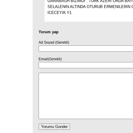
GARABAGH BIZIMDI ..TURK AZERI ORDA BA
SELALENIN ALTINDA OTURUB ERMENILERIN 
ICECEYIK !!1
Yorum yap
Ad Soyad (Gerekli)
Email(Gerekli)