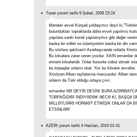
Turan yorum tarihi 9 Şubat, 2009 23:24
Məndən əvvəl Kürşad yoldaşımız deyir ki;”Türkler
bulundukları topraklarda daha evvel yapılmıs kutsa
yapılara sanki kendi yapılarıymıs gibi değer vere
baska bir millet ve islamiyetten baska bir din var
Bu sözlərə qatılıram! Azərbaycanda onlarla Xristian
Bu kilsələrə zərər verən yoxdur. XAİN ermənilər de
erməni kilsələridir. Onlar bununla sübut etmək istə
bu torpaqlar onların olub. Yox bu kilsələr əvvəllər
Xristiyan Alban tayfalarına məxsusdur. Alban tarix
onların da Türk olduğu ortaya çıxır.
ermənilər NƏ DEYİR DESİN! BURA AZƏRBAY
TORPAĞIDIR! İNDİYƏDƏK NECƏ Kİ, BAŞQA D
MİLLƏTLƏRƏ HÖRMƏT ETMİŞİK ONLAR DA B
ETSİNLƏR!
AZERI yorum tarihi 4 Haziran, 2010 01:41