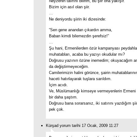
Neyzenin tavrını bilirim, bu şiir ona yakışır.
Bizim için asıl olan şiir.
…
Ne deniyordu şiirin iki dizesinde:
“Sen gene anandan çıkardın amma,
Baban kimdi bilemezdin şerefsiz!”
…
Şu hani, Ermenilerden özür kampanyası peydahla
muhatabları, acaba bu yazıyı okudular mı?
Doğrusu yazının özüne inemedim; okuyacağım 
da değiştirmeyeceğim.
Camilerimizin halini görünce, şairin muhatablarının
haceti hatırlayarak tuşlara sarıldım.
İçim acıdı.
Ve, Müslümanlığı kimseye vermeyenlerin Ermeni
bir daha şaştım.
Doğrusu bana sorarsanız, iki satırını yazdığım şi
pek çok.
Kürşad yorum tarihi 17 Ocak, 2009 11:27