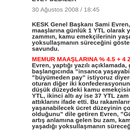
30 Ağustos 2008 / 18:45
KESK Genel Başkanı Sami Evren
maaşlarına günlük 1 YTL olarak 
zammın, kamu emekçilerinin yaş
yoksullaşmanın süreceğini göste
savundu.
MEMUR MAAŞLARINA % 4.5 + 4 
Evren, yaptığı yazılı açıklamada,
başlangıcında ”insanca yaşayabi
”büyümeden pay” istiyoruz diye
oturan diğer iki konfederasyonu
düşük düzeydeki kamu emekçisine 
YTL, ikinci altı ay ise 37 YTL za
attıklarını ifade etti. Bu rakamlar
yaşanabilecek ücret düzeyinin ço
olduğunu” dile getiren Evren, ”G
artış anlamına gelen bu zam, ka
yaşadığı yoksullaşmanın süreceğ