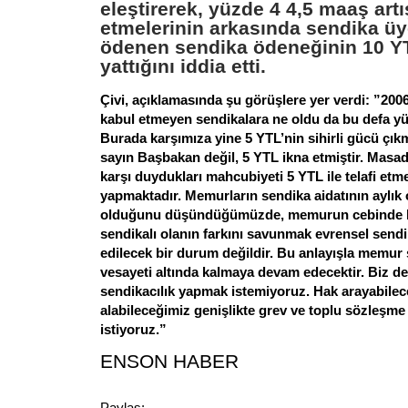
eleştirerek, yüzde 4 4,5 maaş artı
etmelerinin arkasında sendika ü
ödenen sendika ödeneğinin 10 Y
yattığını iddia etti.
Çivi, açıklamasında şu görüşlere yer verdi: ”2006
kabul etmeyen sendikalara ne oldu da bu defa yüzd
Burada karşımıza yine 5 YTL’nin sihirli gücü çıkm
sayın Başbakan değil, 5 YTL ikna etmiştir. Masa
karşı duydukları mahcubiyeti 5 YTL ile telafi etm
yapmaktadır. Memurların sendika aidatının aylık
olduğunu düşündüğümüzde, memurun cebinde ka
sendikalı olanın farkını savunmak evrensel sendik
edilecek bir durum değildir. Bu anlayışla memur s
vesayeti altında kalmaya devam edecektir. Biz d
sendikacılık yapmak istemiyoruz. Hak arayabilec
alabileceğimiz genişlikte grev ve toplu sözleşme
istiyoruz.”
ENSON HABER
Paylaş: