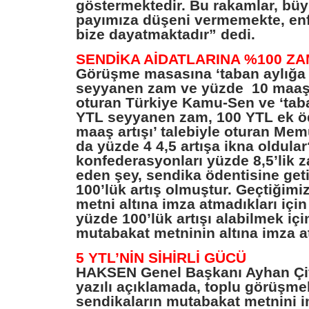
göstermektedir. Bu rakamlar, b
payımıza düşeni vermemekte, enf
bize dayatmaktadır” dedi.
SENDİKA AİDATLARINA %100 Z
Görüşme masasına ‘taban aylığa
seyyanen zam ve yüzde 10 maaş ar
oturan Türkiye Kamu-Sen ve ‘tab
YTL seyyanen zam, 100 YTL ek ö
maaş artışı’ talebiyle oturan Me
da yüzde 4 4,5 artışa ikna oldul
konfederasyonları yüzde 8,5’lik
eden şey, sendika ödentisine get
100’lük artış olmuştur. Geçtiğimi
metni altına imza atmadıkları için
yüzde 100’lük artışı alabilmek içi
mutabakat metninin altına imza at
5 YTL’NİN SİHİRLİ GÜCÜ
HAKSEN Genel Başkanı Ayhan Çiv
yazılı açıklamada, toplu görüşmel
sendikaların mutabakat metnini 