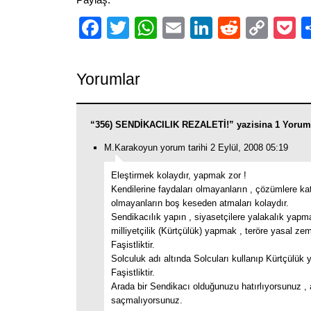
Facebook
Twitter
WhatsApp
Email
LinkedIn
Reddit
Cop
P
Link
Yorumlar
“356) SENDİKACILIK REZALETİ!” yazisina 1 Yorum
M.Karakoyun yorum tarihi 2 Eylül, 2008 05:19
Eleştirmek kolaydır, yapmak zor !
Kendilerine faydaları olmayanların , çözümlere kat
olmayanların boş keseden atmaları kolaydır.
Sendikacılık yapın , siyasetçilere yalakalık yapm
milliyetçilik (Kürtçülük) yapmak , teröre yasal ze
Faşistliktir.
Solculuk adı altında Solcuları kullanıp Kürtçülük
Faşistliktir.
Arada bir Sendikacı olduğunuzu hatırlıyorsunuz 
saçmalıyorsunuz.