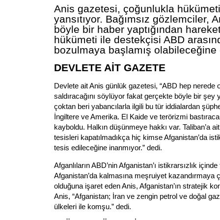
Anis gazetesi, çoğunlukla hükümeti
yansıtıyor. Bağımsız gözlemciler, A
böyle bir haber yaptığından hareke
hükümeti ile destekçisi ABD arasında
bozulmaya başlamış olabileceğine d
DEVLETE AİT GAZETE
Devlete ait Anis günlük gazetesi, “ABD hep nerede ol
saldıracağını söylüyor fakat gerçekte böyle bir şey 
çoktan beri yabancılarla ilgili bu tür iddialardan şüph
İngiltere ve Amerika. El Kaide ve terörizmi bastırac
kayboldu. Halkın düşünmeye hakkı var. Taliban’a ait 
tesisleri kapatılmadıkça hiç kimse Afganistan’da isti
tesis edileceğine inanmıyor.” dedi.
Afganlıların ABD’nin Afganistan’ı istikrarsızlık içinde
Afganistan’da kalmasına meşruiyet kazandırmaya ç
olduğuna işaret eden Anis, Afganistan’ın stratejik k
Anis, “Afganistan; İran ve zengin petrol ve doğal ga
ülkeleri ile komşu.” dedi.