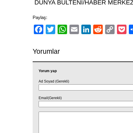
DÜNYA BÜLTENİ/HABER MERKEZ
Paylaş:
Facebook
Twitter
WhatsApp
Email
LinkedIn
Reddit
Cop
P
Link
Yorumlar
Yorum yap
Ad Soyad (Gerekli)
Email(Gerekli)