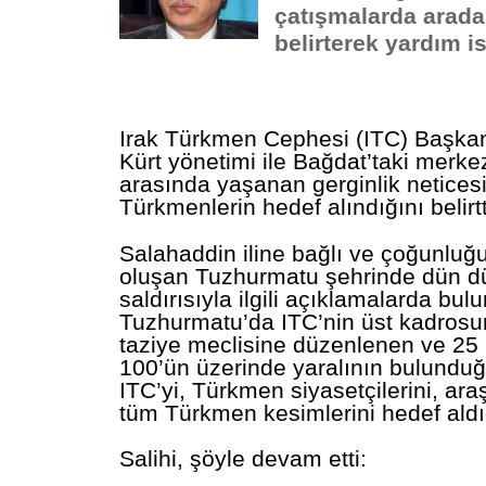
çatışmalarda arada 
belirterek yardım i
Irak
Türkmen Cephesi (ITC) Başkanı
Kürt yönetimi ile Bağdat’taki merke
arasında yaşanan gerginlik netices
Türkmenlerin hedef alındığını belirtt
Salahaddin iline bağlı ve çoğunlu
oluşan Tuzhurmatu şehrinde dün dü
saldırısıyla ilgili açıklamalarda bul
Tuzhurmatu’da ITC’nin üst kadros
taziye meclisine düzenlenen ve 25 
100’ün üzerinde yaralının bulunduğ
ITC’yi, Türkmen siyasetçilerini, ara
tüm Türkmen kesimlerini hedef aldığ
Salihi, şöyle devam etti: