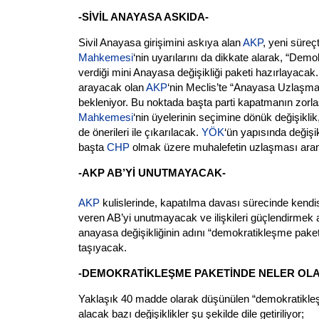
-SİVİL ANAYASA ASKIDA-
Sivil Anayasa girişimini askıya alan
AKP
, yeni süreç
Mahkemesi
‘nin uyarılarını da dikkate alarak, “Dem
verdiği mini Anayasa değişikliği paketi hazırlayaca
arayacak olan
AKP
‘nin Meclis’te “Anayasa Uzlaşm
bekleniyor. Bu noktada başta parti kapatmanın zorla
Mahkemesi
‘nin üyelerinin seçimine dönük değişik
de önerileri ile çıkarılacak.
YÖK
‘ün yapısında değişik
başta
CHP
olmak üzere muhalefetin uzlaşması arana
-AKP AB’Yİ UNUTMAYACAK-
AKP
kulislerinde, kapatılma davası sürecinde kendi
veren AB’yi unutmayacak ve ilişkileri güçlendirmek
anayasa değişikliğinin adını “demokratikleşme pake
taşıyacak.
-DEMOKRATİKLEŞME PAKETİNDE NELER OL
Yaklaşık 40 madde olarak düşünülen “demokratikle
alacak bazı değişiklikler şu şekilde dile getiriliyor;