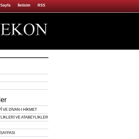
 Sayfa
İletisim
RSS
ler
 VE DİVAN-I HİKMET
LİKLERİ VE ATABEYLİKLER
SAYFASI