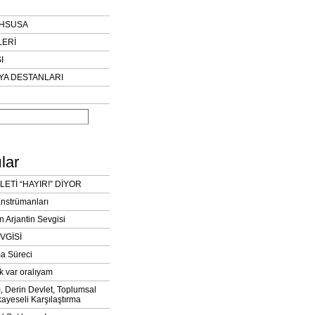
AHSUSA
LERİ
I
YA DESTANLARI
lar
LETİ “HAYIR!” DİYOR
Enstrümanları
n Arjantin Sevgisi
VGİSİ
a Süreci
k var oralıyam
ı, Derin Devlet, Toplumsal
ayeseli Karşılaştırma