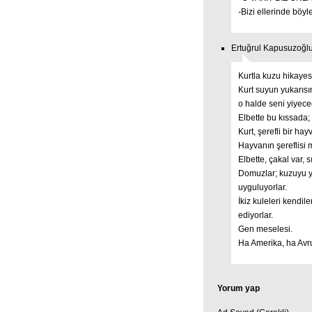
-Bizi ellerinde böy
Ertuğrul Kapusuzoğlu 
Kurtla kuzu hikayes
Kurt suyun yukarısı
o halde seni yiyeceğ
Elbette bu kıssada;
Kurt, şerefli bir hay
Hayvanın şereflisi 
Elbette, çakal var, s
Domuzlar; kuzuyu ye
uyguluyorlar.
İkiz kuleleri kendile
ediyorlar.
Gen meselesi.
Ha Amerika, ha Avru
Yorum yap