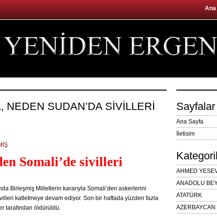
Ana
A, NEDEN SUDAN’DA SİVİLLERİ
Sayfalar
Ana Sayfa
İletisim
MİŞ
Kategori
en Somali’de sivilleri
AHMED YESEVÎ
ANADOLU BEY
da Birleşmiş Milletlerin kararıyla Somali’den askerlerini
ATATÜRK
lleri katletmeye devam ediyor. Son bir haftada yüzden fazla
AZERBAYCAN 
ler tarafından öldürüldü.