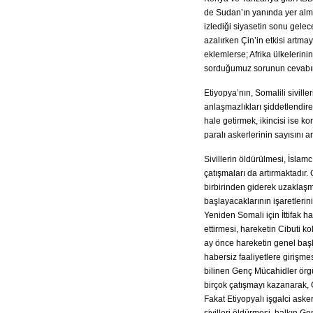
de Sudan’ın yanında yer alma
izlediği siyasetin sonu gelec
azalırken Çin’in etkisi artma
eklemlerse; Afrika ülkelerinin
sorduğumuz sorunun cevabın
Etiyopya’nın, Somalili siviller
anlaşmazlıkları şiddetlendirer
hale getirmek, ikincisi ise k
paralı askerlerinin sayısını a
Sivillerin öldürülmesi, İslamc
çatışmaları da artırmaktadır
birbirinden giderek uzaklaşma
başlayacaklarının işaretleri
Yeniden Somali için İttifak ha
ettirmesi, hareketin Cibuti k
ay önce hareketin genel başk
habersiz faaliyetlere girişmes
bilinen Genç Mücahidler örgü
birçok çatışmayı kazanarak, 
Fakat Etiyopyalı işgalci aske