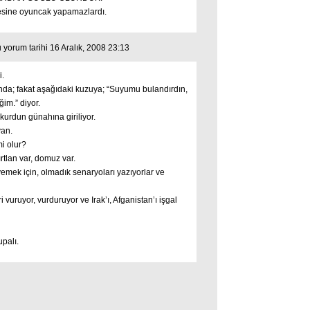
lesine oyuncak yapamazlardı.
yorum tarihi 16 Aralık, 2008 23:13
i.
nda; fakat aşağıdaki kuzuya; “Suyumu bulandırdın,
im.” diyor.
 kurdun günahına giriliyor.
van.
mi olur?
ırtlan var, domuz var.
mek için, olmadık senaryoları yazıyorlar ve
ri vuruyor, vurduruyor ve Irak’ı, Afganistan’ı işgal
palı.