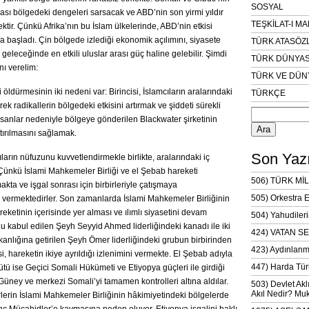
SOSYAL
sı bölgedeki dengeleri sarsacak ve ABD’nin son yirmi yıldır
TEŞKİLAT-I M
ektir. Çünkü Afrika’nın bu İslam ülkelerinde, ABD’nin etkisi
ya başladı. Çin bölgede izlediği ekonomik açılımını, siyasete
TÜRK ATASÖZ
 geleceğinde en etkili uluslar arası güç haline gelebilir.
Şimdi
TÜRK DÜNYAS
ı verelim:
TÜRK VE DÜN
i öldürmesinin iki nedeni var: Birincisi, İslamcıların aralarındaki
TÜRKÇE
ek radikallerin bölgedeki etkisini artırmak ve şiddeti sürekli
Arama:
orsanlar nedeniyle bölgeye gönderilen Blackwater şirketinin
rtırılmasını sağlamak.
Son Yazı
ıların nüfuzunu kuvvetlendirmekle birlikte, aralarındaki iç
. Çünkü İslami Mahkemeler Birliği ve el Şebab hareketi
506) TÜRK MİL
kta ve işgal sonrası için birbirleriyle çatışmaya
505) Orkestra 
ni vermektedirler. Son zamanlarda İslami Mahkemeler Birliğinin
reketinin içerisinde yer alması ve ılımlı siyasetini devam
504) Yahudileri
olu kabul edilen Şeyh Seyyid Ahmed liderliğindeki kanadı ile iki
424) VATAN SE
anlığına getirilen Şeyh Ömer liderliğindeki grubun birbirinden
423) Aydınlanm
i, hareketin ikiye ayrıldığı izlenimini vermekte. El Şebab adıyla
447) Harda Tür
tü ise Geçici Somali Hükümeti ve Etiyopya güçleri ile girdiği
Güney ve merkezi Somali’yi tamamen kontrolleri altına aldılar.
503) Devlet Akl
Akıl Nedir? Muk
rlerin İslami Mahkemeler Birliğinin hâkimiyetindeki bölgelerde