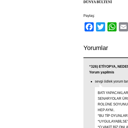
DÜNYA BÜLTENİ
Paylaş:
Facebo
Twitt
Wh
Yorumlar
“326) ETİYOPYA, NEDE
Yorum yapilmis
sevgi ödlek yorum tar
BATI YAPACAKLARI
SENARYOLAR ÜRET
ROLÜNE SOYUNU
HEP AYNI..
*BU TİP OYUNLAR
*UYGULAYABİLSEY
*O VAKİT BİZ ON