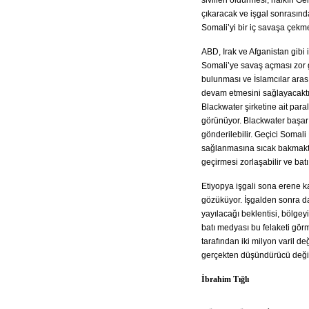
sivilleri öldürmesi, halkın G
çıkaracak ve işgal sonrası
Somali’yi bir iç savaşa çekme
ABD, Irak ve Afganistan gibi 
Somali’ye savaş açması zor 
bulunması ve İslamcılar ara
devam etmesini sağlayacaktır
Blackwater şirketine ait par
görünüyor. Blackwater başarı
gönderilebilir. Geçici Somal
sağlanmasına sıcak bakmakta. E
geçirmesi zorlaşabilir ve batı
Etiyopya işgali sona erene k
gözüküyor. İşgalden sonra d
yayılacağı beklentisi, bölge
batı medyası bu felaketi gör
tarafından iki milyon varil d
gerçekten düşündürücü deği
İbrahim Tığlı