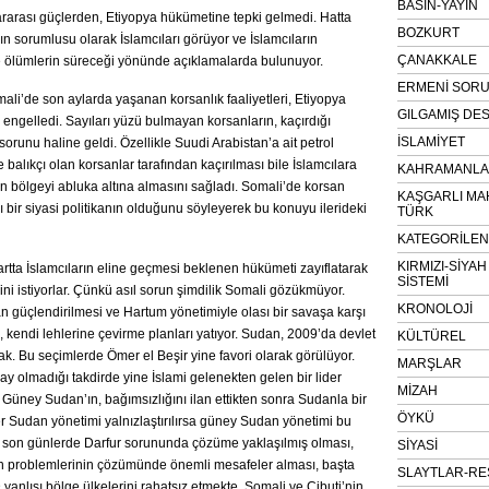
BASIN-YAYIN
rarası güçlerden, Etiyopya hükümetine tepki gelmedi. Hatta
BOZKURT
rın sorumlusu olarak İslamcıları görüyor ve İslamcıların
ÇANAKKALE
 ölümlerin süreceği yönünde açıklamalarda bulunuyor.
ERMENİ SOR
ali’de son aylarda yaşanan korsanlık faaliyetleri, Etiyopya
GILGAMIŞ DES
 engelledi. Sayıları yüzü bulmayan korsanların, kaçırdığı
İSLAMİYET
runu haline geldi. Özellikle Suudi Arabistan’a ait petrol
 balıkçı olan korsanlar tarafından kaçırılması bile İslamcılara
KAHRAMANLAR
’in bölgeyi abluka altına almasını sağladı. Somali’de korsan
KAŞGARLI MA
lı bir siyasi politikanın olduğunu söyleyerek bu konuyu ilerideki
TÜRK
KATEGORİLE
KIRMIZI-SİYA
artta İslamcıların eline geçmesi beklenen hükümeti zayıflatarak
SİSTEMİ
i istiyorlar. Çünkü asıl sorun şimdilik Somali gözükmüyor.
KRONOLOJİ
 güçlendirilmesi ve Hartum yönetimiyle olası bir savaşa karşı
kendi lehlerine çevirme planları yatıyor. Sudan, 2009’da devlet
KÜLTÜREL
ak. Bu seçimlerde Ömer el Beşir yine favori olarak görülüyor.
MARŞLAR
ay olmadığı takdirde yine İslami gelenekten gelen bir lider
MİZAH
 Güney Sudan’ın, bağımsızlığını ilan ettikten sonra Sudanla bir
ÖYKÜ
 Sudan yönetimi yalnızlaştırılırsa güney Sudan yönetimi bu
at son günlerde Darfur sorununda çözüme yaklaşılmış olması,
SİYASİ
an problemlerinin çözümünde önemli mesafeler alması, başta
SLAYTLAR-RE
anlısı bölge ülkelerini rahatsız etmekte. Somali ve Cibuti’nin