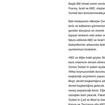
Başta BM olmak üzere ulusla
Fransa, İsrail ve ABD, olayla
Somali’den temizlenmedikçe
Batı medyasının etkisiyle Som
terör ve katliamını görmemizi
gemiler dünyanın en önemli so
taşıyan tankerin eski asker ve
fatura edilerek ABD ve İsrail
faaliyetlerinin arkasında fark
yazılarımıza bırakalım.
ABD ve diğer batılı güçler, M
kaos ortamının devam etmesin
Güney Sudan’ın askeri açıdan
Afrika boynuzundaki durumu, 
başkanlığı seçimlerini yapac
Beşir, devlet başkanlığına ad
devlet başkanlığına gelecek.
savaş yaşayacağı kesin. Eğer
savaştan karlı çıkacak. Fak
Sudan’ın Çad ve Mısır’la ol
Kenya ve Tanzanya gibi ABD y