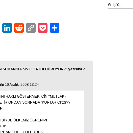
Giriş Yap
ok
er
atsApp
Email
LinkedIn
Reddit
Copy
Pocket
Share
Link
N SUDAN’DA SİVİLLERİ ÖLDÜRÜYOR?” yazisina 2
ihi 16 Aralık, 2008 13:24
NI HAKLI GÖSTERMEK İCİN *MUTLAK;(..
İR.ONDAN SONRADA ”KURTARICI”;;((??!
R.
I BİRDE ÜLKEMİZ ÖGRENİP!
Dİ*!
LARDAN GÜCLÜ OLURDUK.