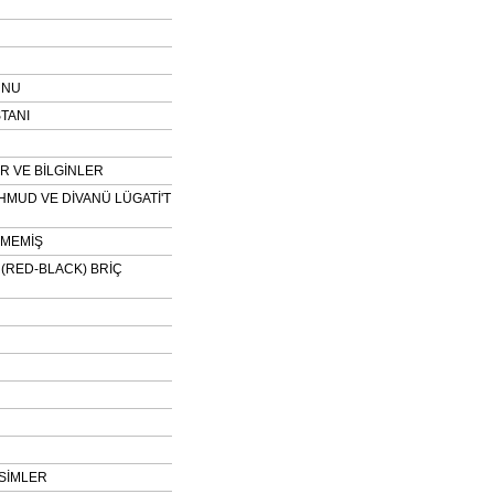
UNU
TANI
 VE BİLGİNLER
HMUD VE DİVANÜ LÜGATİ'T
NMEMİŞ
H (RED-BLACK) BRİÇ
SİMLER