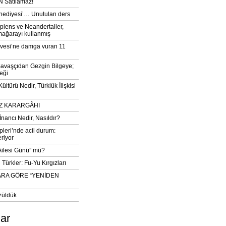
 Satılamaz!
‘hediyesi’… Unutulan ders
iens ve Neandertaller,
mağarayı kullanmış
vesi’ne damga vuran 11
avaşçıdan Gezgin Bilgeye;
eği
ltürü Nedir, Türklük İlişkisi
DIZ KARARGÂHI
İnancı Nedir, Nasıldır?
pleri’nde acil durum:
eriyor
 Ailesi Günü” mü?
Türkler: Fu-Yu Kırgızları
ARA GÖRE “YENİDEN
züldük
lar