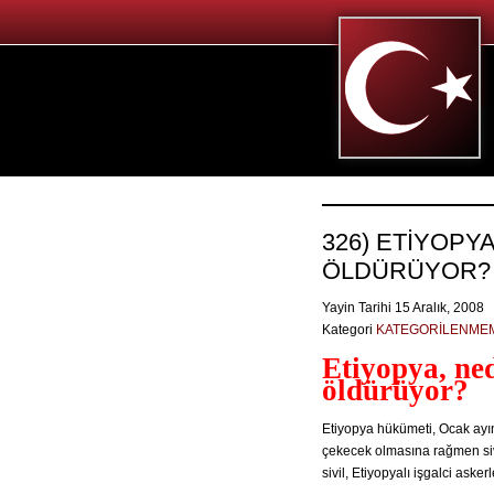
326) ETİYOPY
ÖLDÜRÜYOR?
Yayin Tarihi 15 Aralık, 2008
Kategori
KATEGORİLENME
Etiyopya, ned
öldürüyor?
Etiyopya hükümeti, Ocak ayın
çekecek olmasına rağmen sivi
sivil, Etiyopyalı işgalci asker