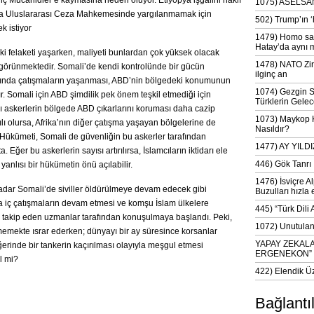
enç Mücahidler’e kaymasına neden oluyor. Etiyopya işgalini haklı
1075) ASELSAN
nda Uluslararası Ceza Mahkemesinde yargılanmamak için
502) Trump’ın 
k istiyor
1479) Homo sap
Hatay’da aynı 
iki felaketi yaşarken, maliyeti bunlardan çok yüksek olacak
1478) NATO Zir
görünmektedir. Somali’de kendi kontrolünde bir gücün
ilginç an
sında çatışmaların yaşanması, ABD’nin bölgedeki konumunun
1074) Gezgin S
. Somali için ABD şimdilik pek önem teşkil etmediği için
Türklerin Gelec
alı askerlerin bölgede ABD çıkarlarını koruması daha cazip
1073) Maykop Kü
lı olursa, Afrika’nın diğer çatışma yaşayan bölgelerine de
Nasıldır?
i Hükümeti, Somali de güvenliğin bu askerler tarafından
1477) AY YIL
ğer bu askerlerin sayısı artırılırsa, İslamcıların iktidarı ele
446) Gök Tanrı 
 yanlısı bir hükümetin önü açılabilir.
1476) İsviçre Al
adar Somali’de siviller öldürülmeye devam edecek gibi
Buzulları hızla 
a iç çatışmaların devam etmesi ve komşu İslam ülkelere
445) “Türk Dili
yi takip eden uzmanlar tarafından konuşulmaya başlandı. Peki,
1072) Unutulan 
memekte ısrar ederken; dünyayı bir ay süresince korsanlar
YAPAY ZEKAL
eğerinde bir tankerin kaçırılması olayıyla meşgul etmesi
ERGENEKON”
l mi?
422) Elendik Ü
Bağlantı