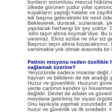
bunların sorumlusu mevcut hükümet
ülkede görünen şudur yıllar içersind
kuşakların yaptığı hatalar ve zayıflı
tek başına gelecekteki bir nesil öde
Bekleyerek, durarak, sızlanarak, ş
yapılacak herhangi bir şey yoktur. S
’elini taşın altına koymak’diye. Bu la
yaramaz. Eliniz ezilse ne olur siz 
Başınızı taşın altına koyacaksınız. 
varolmakla yok olmak arasında bir k
Patinin misyonu neden özellikle
sağlamak üzerine?
Yeryüzünde sadece insanlar değil, 
hayvan ve bitkilerin de tek aradığı 
Huzur ve güvenliktir. Huzurun güve
yerde canlının kendini iyi hissetm
değildir. Devlet de adalet ve güvenl
meydana getirilmiş bir siyasi örgüttü
Onu layıkıyla yapmak zorundadır. 
huzur ve güvenlik ve ilk sıradadır.