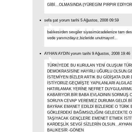
GİBİ…OLMASINDA:(YÜREGİM PIRPIR EDİYOR
sefa şat yorum tarihi 5 Ağustos, 2008 09:59
balıkesirden sevgiler siyasimücadelenize tam des
vede yanınızdayız,bizleride unutmayın!..
AYHAN AYDIN yorum tarihi 9 Ağustos, 2008 19:46
TÜRKİYEDE BU KURULAN YENİ OLUŞUM TÜR
DEMOKRASİSİNE HAYIRLI UĞURLU OLSUN.G
İSTEMİYEN BİZLER ARTIK BU GİDİŞATA DUR
İSTİYORUZ.GEÇMİŞTE YAPILANLARI ALGILA
HATIRLAMAK YERİNE NEFRET DUYGULARIMI
KABARIYOR.BİR BABA EVLADININ SORMUŞ 
SORUYA CEVAP VEREMEZ DURUMA GELDİ.Bİ
BAYRAK EMANET EDİLDİ BİZLERDE O TÜRK 
GÖKLERDEKİ BAĞIMSIZLIĞINI GELECEKTE 
TAŞIYACAK GENÇLERE EMENET ETMEK İSTİ
KARDEŞLİK SEVGİ SİZLERİN OLSUN…AYHAN
BALIKESİR -GÖNEN