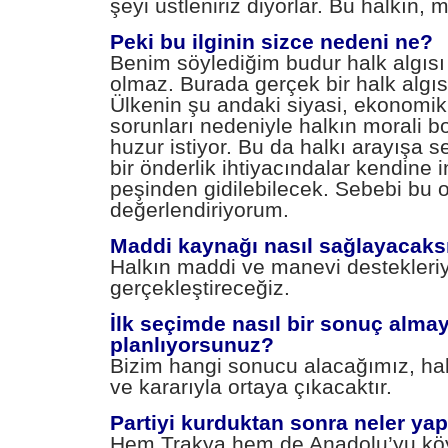
şeyi üstleniriz diyorlar. Bu halkın, m
Peki bu ilginin sizce nedeni ne?
Benim söylediğim budur halk algısı 
olmaz. Burada gerçek bir halk algısı
Ülkenin şu andaki siyasi, ekonomi
sorunları nedeniyle halkın morali 
huzur istiyor. Bu da halkı arayışa s
bir önderlik ihtiyacındalar kendine 
peşinden gidilebilecek. Sebebi bu 
değerlendiriyorum.
Maddi kaynağı nasıl sağlayacaks
Halkın maddi ve manevi destekleri
gerçekleştireceğiz.
İlk seçimde nasıl bir sonuç almay
planlıyorsunuz?
Bizim hangi sonucu alacağımız, hal
ve kararıyla ortaya çıkacaktır.
Partiyi kurduktan sonra neler ya
Hem Trakya hem de Anadolu’yu köy