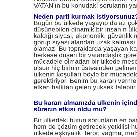
VATAN’ın bu konudaki sorularını yan
Neden parti kurmak istiyorsunuz
Bugün bu ülkede yaşayıp da az ço
düşünebilen dinamik bir insanın ül
kaldığı siyasi, ekonomik, güvenlik 
görüp siyasi alandan uzak kalması
olamaz. Bu topraklarda yaşayan ka
herkese düşen bir vatandaşlık görev
mücadele olmadan bir ülkede mese
olsun hiç birinin üstesinden gelin
ülkenin koşulları böyle bir mücade
gerektiriyor. Benim bu kararı ver
etken halktan gelen yüksek taleptir.
Bu kararı almanızda ülkenin içi
sürecin etkisi oldu mu?
Bir ülkedeki bütün sorunların en b
hem de çözüm getirecek yetkilisi hü
ülkede eşkıyalık, terör, yağma, maf