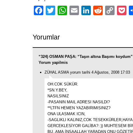
Facebook
Twitter
WhatsApp
Email
LinkedIn
Reddit
Cop
P
Link
Yorumlar
“324) OSMAN PAŞA: “Taşın altına Başımı koydum””
Yorum yapilmis
ZÜHAL ASMA yorum tarihi 4 Ağustos, 2008 17:03
OH.COK SÜKÜR.
*SN.Y.BEY,
NASILSINIZ
-PASANIN MAIL ADRESI NASILDI?
**LTFN HEMEN YAZABIRIMISINIZ?
ONA ULASMAK ICIN,
-SAGLIKLI KALINIZ,COK TESEKKÜRLER,HAYA
GERCEKLESİYOR GALİBA?::)) MUHTESEM Bİ
BU..AMA;İNSAALLAH YARADAN ONU GÖZETİ