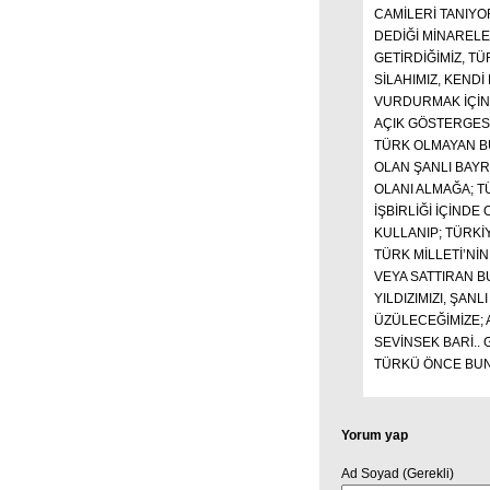
CAMİLERİ TANIYO
DEDİĞİ MİNARELE
GETİRDİĞİMİZ, T
SİLAHIMIZ, KENDİ
VURDURMAK İÇİN 
AÇIK GÖSTERGESİ
TÜRK OLMAYAN BU
OLAN ŞANLI BAYR
OLANI ALMAĞA; 
İŞBİRLİĞİ İÇİNDE
KULLANIP; TÜRKİ
TÜRK MİLLETİ’NİN
VEYA SATTIRAN B
YILDIZIMIZI, ŞAN
ÜZÜLECEĞİMİZE; A
SEVİNSEK BARİ.. 
TÜRKÜ ÖNCE BU
Yorum yap
Ad Soyad (Gerekli)