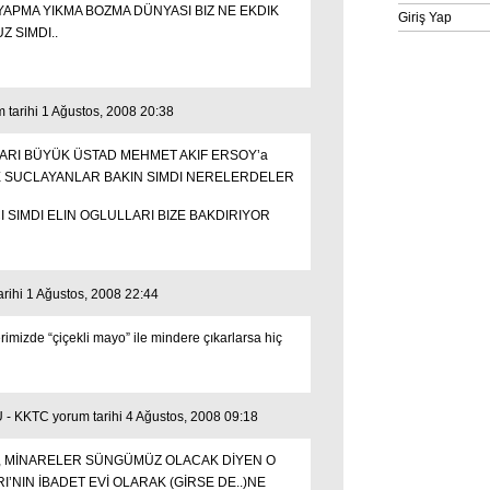
APMA YIKMA BOZMA DÜNYASI BIZ NE EKDIK
Giriş Yap
Z SIMDI..
arihi 1 Ağustos, 2008 20:38
ARI BÜYÜK ÜSTAD MEHMET AKIF ERSOY’a
 SUCLAYANLAR BAKIN SIMDI NERELERDELER
CI SIMDI ELIN OGLULLARI BIZE BAKDIRIYOR
arihi 1 Ağustos, 2008 22:44
rimizde “çiçekli mayo” ile mindere çıkarlarsa hiç
KKTC yorum tarihi 4 Ağustos, 2008 09:18
, MİNARELER SÜNGÜMÜZ OLACAK DİYEN O
’NIN İBADET EVİ OLARAK (GİRSE DE..)NE