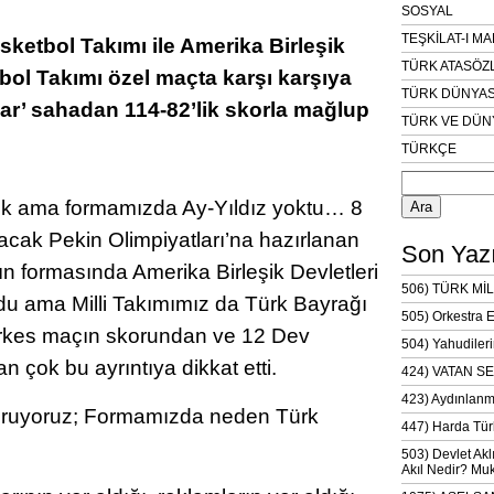
SOSYAL
TEŞKİLAT-I M
sketbol Takımı ile Amerika Birleşik
TÜRK ATASÖZ
bol Takımı özel maçta karşı karşıya
TÜRK DÜNYAS
lılar’ sahadan 114-82’lik skorla mağlup
TÜRK VE DÜN
TÜRKÇE
Arama:
edik ama formamızda Ay-Yıldız yoktu… 8
acak Pekin Olimpiyatları’na hazırlanan
Son Yazı
nın formasında Amerika Birleşik Devletleri
506) TÜRK MİL
rdu ama Milli Takımımız da Türk Bayrağı
505) Orkestra 
erkes maçın skorundan ve 12 Dev
504) Yahudileri
çok bu ayrıntıya dikkat etti.
424) VATAN SE
423) Aydınlanm
oruyoruz; Formamızda neden Türk
447) Harda Tür
503) Devlet Akl
Akıl Nedir? Muk