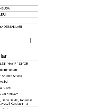
AHSUSA
LERİ
I
YA DESTANLARI
lar
LETİ “HAYIR!” DİYOR
Enstrümanları
n Arjantin Sevgisi
VGİSİ
a Süreci
k var oralıyam
ı, Derin Devlet, Toplumsal
ayeseli Karşılaştırma