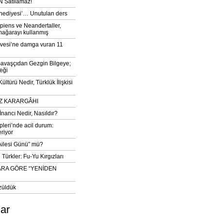
 Satılamaz!
‘hediyesi’… Unutulan ders
iens ve Neandertaller,
mağarayı kullanmış
vesi’ne damga vuran 11
avaşçıdan Gezgin Bilgeye;
eği
ltürü Nedir, Türklük İlişkisi
DIZ KARARGÂHI
İnancı Nedir, Nasıldır?
pleri’nde acil durum:
eriyor
 Ailesi Günü” mü?
Türkler: Fu-Yu Kırgızları
ARA GÖRE “YENİDEN
züldük
lar