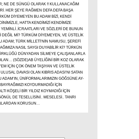
R; NE DE SÜNGÜ OLARAK !! KULLANACAĞIM
Rİ. HER ŞEYE RAĞMEN DEFA DEFA BAŞA
ÜRKÜM DİYEMEYEN BU ADAM BİZİ, KENDİ
 DİNİMİZLE, HATTA KENDİMİZİ KENDİMİZE
YEMİNLİ..İCRAATLARI VE SÖZLERİ DE BUNUN
 DEĞİL Mİ? TÜRKÜM DİYEMEYEN, VE ÜSTELİK
 ADAM; TÜRK MİLLETİ’NİN NAMUSU, ŞEREFİ
AĞIMIZA NASIL SAYGI DUYABİLİR Kİ? TÜRKÜN
TÜRKLÜĞÜ DÜNYADAN SİLMEYE ÇALIŞANLARLA
 OLAN… (SÖZDE)AB ÜYELİĞİNİ BİR KOZ OLARAK
YEM İÇİN ÇOK ÖNEM TAŞIYAN VE ÜSTELİK
 ULUSAL DAVASI OLAN KIBRIS ADASI’NI SATAN
U ADAM’IN, ÜNİFORMALARIMIZIN GÖĞSÜNE AY-
LI BAYRAĞIMIZI KOYDURMADIĞI İÇİN
LTI KÖŞELİ BİR YILDIZ KOYMADIĞI İÇİN
GÖNÜL DE TESELLİSİNİ.. MESELESİ.. TANRI
NLARDAN KORUSUN…