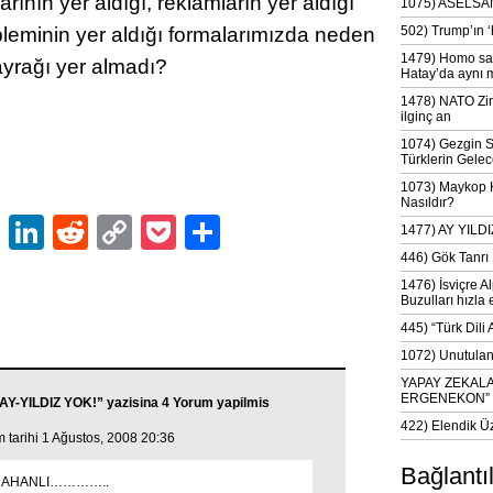
rının yer aldığı, reklamların yer aldığı
1075) ASELSAN
leminin yer aldığı formalarımızda neden
502) Trump’ın 
1479) Homo sap
ayrağı yer almadı?
Hatay’da aynı 
1478) NATO Zir
ilginç an
1074) Gezgin S
Türklerin Gelec
1073) Maykop Kü
Nasıldır?
ok
er
atsApp
Email
LinkedIn
Reddit
Copy
Pocket
Share
1477) AY YIL
Link
446) Gök Tanrı 
1476) İsviçre Al
Buzulları hızla 
445) “Türk Dili
1072) Unutulan 
YAPAY ZEKAL
ERGENEKON”
Y-YILDIZ YOK!” yazisina 4 Yorum yapilmis
422) Elendik Ü
arihi 1 Ağustos, 2008 20:36
Bağlantı
ARAHANLI…………..