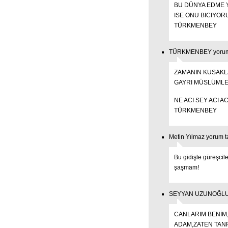
BU DÜNYA EDME Y
ISE ONU BICIYORU
TÜRKMENBEY
TÜRKMENBEY yorum t
ZAMANIN KUSAKL
GAYRI MÜSLÜMLE
NE ACI SEY ACI A
TÜRKMENBEY
Metin Yılmaz yorum t
Bu gidişle güreşcile
şaşmam!
SEYYAN UZUNOĞLU - 
CANLARIM BENİM
ADAM,ZATEN TANRI