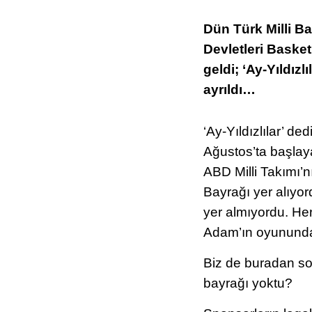
Dün Türk Milli Ba
Devletleri Basket
geldi; ‘Ay-Yıldız
ayrıldı…
‘Ay-Yıldızlılar’ d
Ağustos’ta başlay
ABD
Milli Takımı’
Bayrağı yer alıyo
yer almıyordu. H
Adam’ın oyunundan 
Biz de buradan s
bayrağı yoktu?