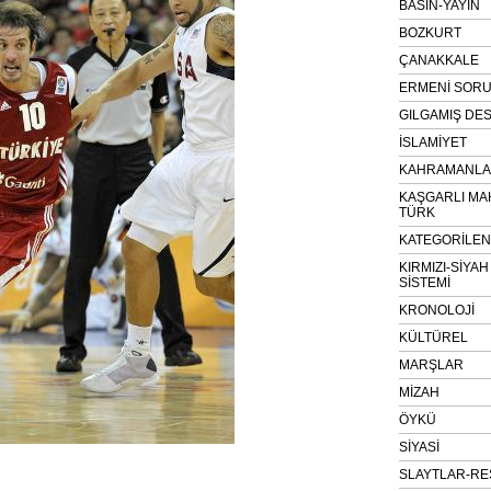
BASIN-YAYIN
BOZKURT
ÇANAKKALE
ERMENİ SOR
GILGAMIŞ DES
İSLAMİYET
KAHRAMANLAR
KAŞGARLI MA
TÜRK
KATEGORİLE
KIRMIZI-SİYA
SİSTEMİ
KRONOLOJİ
KÜLTÜREL
MARŞLAR
MİZAH
ÖYKÜ
SİYASİ
SLAYTLAR-RE