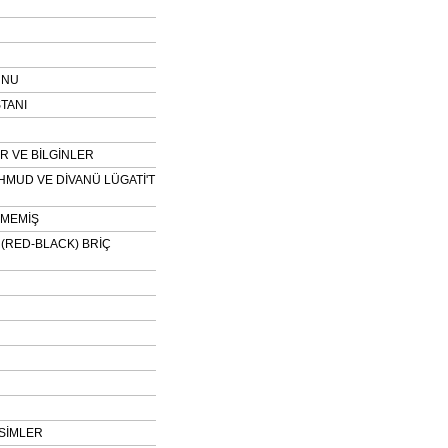
UNU
TANI
 VE BİLGİNLER
HMUD VE DİVANÜ LÜGATİ'T
NMEMİŞ
H (RED-BLACK) BRİÇ
SİMLER