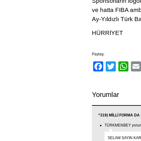
Sponsorların logola
ve hatta FIBA amb
Ay-Yıldızlı Türk B
HÜRRİYET
Paylaş:
Facebo
Twitt
Wh
Yorumlar
“319) MİLLİ FORMA DA A
TÜRKMENBEY yorum t
SELAM SAYIN K