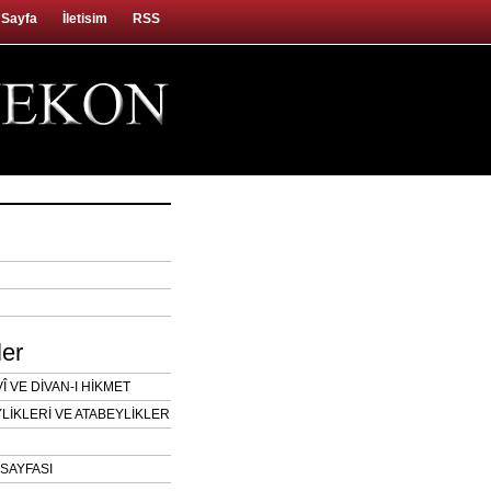
 Sayfa
İletisim
RSS
ler
 VE DİVAN-I HİKMET
LİKLERİ VE ATABEYLİKLER
SAYFASI