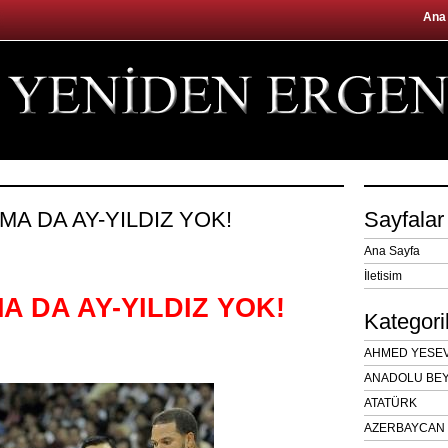
Ana
RMA DA AY-YILDIZ YOK!
Sayfalar
Ana Sayfa
İletisim
A DA AY-YILDIZ YOK!
Kategori
AHMED YESEVÎ
ANADOLU BEY
ATATÜRK
AZERBAYCAN 