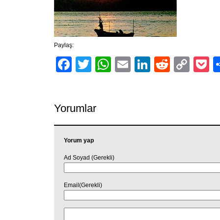
Paylaş:
Facebook
Twitter
WhatsApp
Email
LinkedIn
Reddit
Cop
P
Link
Yorumlar
Yorum yap
Ad Soyad (Gerekli)
Email(Gerekli)