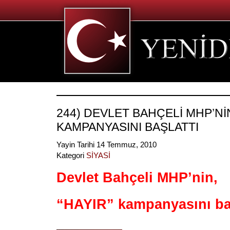
244) DEVLET BAHÇELİ MHP’NİN
KAMPANYASINI BAŞLATTI
Yayin Tarihi 14 Temmuz, 2010
Kategori
SİYASİ
Devlet Bahçeli MHP’nin,
“HAYIR” kampanyasını baş