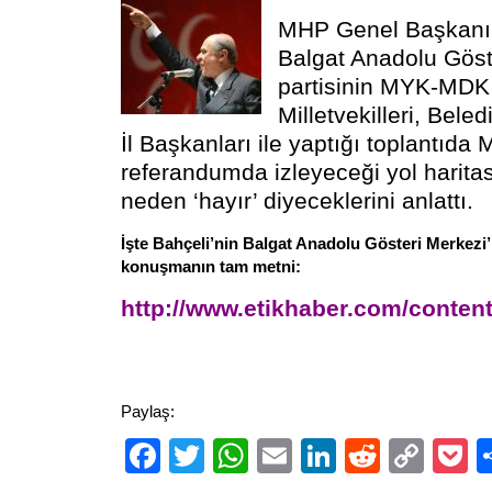
MHP Genel Başkanı 
Balgat Anadolu Göst
partisinin MYK-MDK 
Milletvekilleri, Bele
İl Başkanları ile yaptığı toplantıda
referandumda izleyeceği yol haritas
neden ‘hayır’ diyeceklerini anlattı.
İşte Bahçeli’nin Balgat Anadolu Gösteri Merkezi’
konuşmanın tam metni:
http://www.etikhaber.com/content
Paylaş:
Facebook
Twitter
WhatsApp
Email
LinkedIn
Reddit
Cop
P
Link