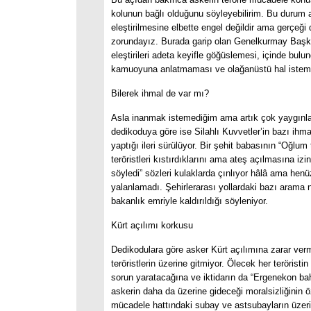
kolunun bağlı olduğunu söyleyebilirim. Bu durum 
eleştirilmesine elbette engel değildir ama gerçeği
zorundayız. Burada garip olan Genelkurmay Başka
eleştirileri adeta keyifle göğüslemesi, içinde bul
kamuoyuna anlatmaması ve olağanüstü hal istem
Bilerek ihmal de var mı?
Asla inanmak istemediğim ama artık çok yaygınla
dedikoduya göre ise Silahlı Kuvvetler’in bazı ihmal
yaptığı ileri sürülüyor. Bir şehit babasının “Oğlum
teröristleri kıstırdıklarını ama ateş açılmasına izin
söyledi” sözleri kulaklarda çınlıyor hâlâ ama hen
yalanlamadı. Şehirlerarası yollardaki bazı arama 
bakanlık emriyle kaldırıldığı söyleniyor.
Kürt açılımı korkusu
Dedikodulara göre asker Kürt açılımına zarar ver
teröristlerin üzerine gitmiyor. Ölecek her teröristin
sorun yaratacağına ve iktidarın da “Ergenekon ba
askerin daha da üzerine gideceği moralsizliğinin öz
mücadele hattındaki subay ve astsubayların üzerin