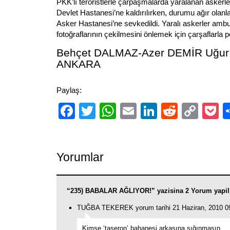
PKK’lı teröristlerle çarpaşmalarda yaralanan askerle
Devlet Hastanesi’ne kaldırılırken, durumu ağır olanla
Asker Hastanesi’ne sevkedildi. Yaralı askerler ambul
fotoğraflarının çekilmesini önlemek için çarşaflarla 
Behçet DALMAZ-Azer DEMİR Uğur
ANKARA
Paylaş:
Facebook
Twitter
WhatsApp
Email
LinkedIn
Reddit
Cop
P
Link
Yorumlar
“235) BABALAR AĞLIYOR!” yazisina 2 Yorum yapi
TUĞBA TEKEREK yorum tarihi 21 Haziran, 2010 0
Kimse ‘taşeron’ bahanesi arkasına sığınmasın