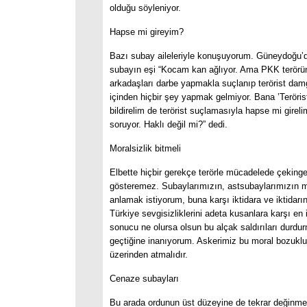
olduğu söyleniyor.
Hapse mi gireyim?
Bazı subay aileleriyle konuşuyorum. Güneydoğu’da
subayın eşi “Kocam kan ağlıyor. Ama PKK terörün
arkadaşları darbe yapmakla suçlanıp terörist damg
içinden hiçbir şey yapmak gelmiyor. Bana ’Teröris
bildirelim de terörist suçlamasıyla hapse mi gireli
soruyor. Haklı değil mi?” dedi.
Moralsizlik bitmeli
Elbette hiçbir gerekçe terörle mücadelede çeking
gösteremez. Subaylarımızın, astsubaylarımızın mo
anlamak istiyorum, buna karşı iktidara ve iktidarı
Türkiye sevgisizliklerini adeta kusanlara karşı en 
sonucu ne olursa olsun bu alçak saldırıları durdu
geçtiğine inanıyorum. Askerimiz bu moral bozukl
üzerinden atmalıdır.
Cenaze subayları
Bu arada ordunun üst düzeyine de tekrar değinm