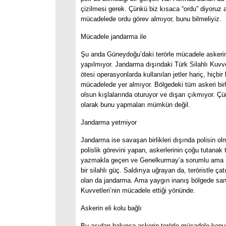
çizilmesi gerek. Çünkü biz kısaca “ordu” diyoruz 
mücadelede ordu görev almıyor, bunu bilmeliyiz.
Mücadele jandarma ile
Şu anda Güneydoğu’daki terörle mücadele askeri
yapılmıyor. Jandarma dışındaki Türk Silahlı Kuvvet
ötesi operasyonlarda kullanılan jetler hariç, hiçbir b
mücadelede yer almıyor. Bölgedeki tüm askeri birli
olsun kışlalarında oturuyor ve dışarı çıkmıyor. Ç
olarak bunu yapmaları mümkün değil.
Jandarma yetmiyor
Jandarma ise savaşan birlikleri dışında polisin ol
polislik görevini yapan, askerlerinin çoğu tutanak
yazmakla geçen ve Genelkurmay’a sorumlu ama İç
bir silahlı güç. Saldırıya uğrayan da, teröristle çat
olan da jandarma. Ama yaygın inanış bölgede sank
Kuvvetleri’nin mücadele ettiği yönünde.
Askerin eli kolu bağlı
Bu açıdan bakınca askerin terörle mücadele konu