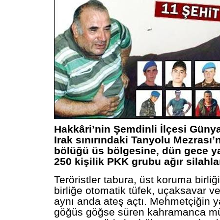
Hakkâri’nin Şemdinli İlçesi Güny
Irak sınırındaki Tanyolu Mezrası’n
bölüğü üs bölgesine, dün gece y
250 kişilik PKK grubu ağır silahlar
Teröristler tabura, üst koruma birli
birliğe otomatik tüfek, uçaksavar ve
aynı anda ateş açtı. Mehmetçiğin y
göğüs göğse süren kahramanca mü