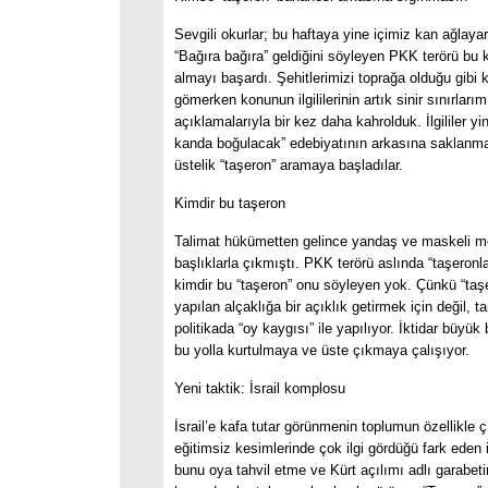
Sevgili okurlar; bu haftaya yine içimiz kan ağlaya
“Bağıra bağıra” geldiğini söyleyen PKK terörü bu 
almayı başardı. Şehitlerimizi toprağa olduğu gibi 
gömerken konunun ilgililerinin artık sinir sınırları
açıklamalarıyla bir kez daha kahrolduk. İlgililer yi
kanda boğulacak” edebiyatının arkasına saklanma
üstelik “taşeron” aramaya başladılar.
Kimdir bu taşeron
Talimat hükümetten gelince yandaş ve maskeli m
başlıklarla çıkmıştı. PKK terörü aslında “taşeronla
kimdir bu “taşeron” onu söyleyen yok. Çünkü “taş
yapılan alçaklığa bir açıklık getirmek için değil, 
politikada “oy kaygısı” ile yapılıyor. İktidar büyük
bu yolla kurtulmaya ve üste çıkmaya çalışıyor.
Yeni taktik: İsrail komplosu
İsrail’e kafa tutar görünmenin toplumun özellikle ç
eğitimsiz kesimlerinde çok ilgi gördüğü fark eden 
bunu oya tahvil etme ve Kürt açılımı adlı garabeti