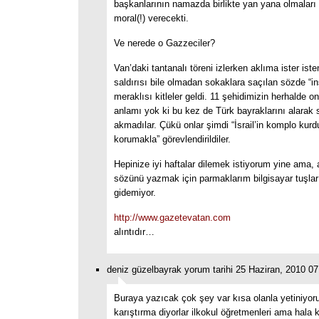
başkanlarının namazda birlikte yan yana olmaları
moral(!) verecekti.
Ve nerede o Gazzeciler?
Van’daki tantanalı töreni izlerken aklıma ister ist
saldırısı bile olmadan sokaklara saçılan sözde “i
meraklısı kitleler geldi. 11 şehidimizin herhalde onl
anlamı yok ki bu kez de Türk bayraklarını alarak 
akmadılar. Çükü onlar şimdi “İsrail’in komplo kur
korumakla” görevlendirildiler.
Hepinize iyi haftalar dilemek istiyorum yine ama, a
sözünü yazmak için parmaklarım bilgisayar tuşları
gidemiyor.
http://www.gazetevatan.com
alıntıdır…
deniz güzelbayrak yorum tarihi 25 Haziran, 2010 07
Buraya yazıcak çok şey var kısa olanla yetiniyo
karıştırma diyorlar ilkokul öğretmenleri ama hala