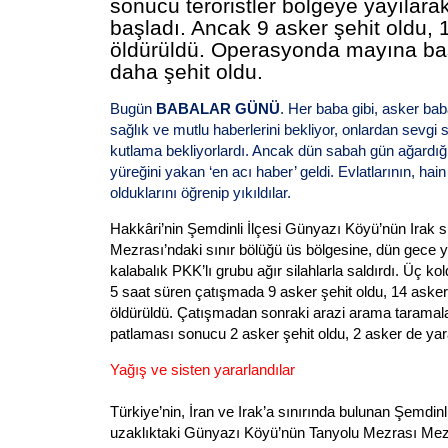
sonucu teröristler bölgeye yayılar
başladı. Ancak 9 asker şehit oldu, 
öldürüldü. Operasyonda mayına ba
daha şehit oldu.
Bugün
BABALAR GÜNÜ
. Her baba gibi, asker baba
sağlık ve mutlu haberlerini bekliyor, onlardan sevgi s
kutlama bekliyorlardı. Ancak dün sabah gün ağardığ
yüreğini yakan ‘en acı haber’ geldi. Evlatlarının, hain
olduklarını öğrenip yıkıldılar.
Hakkâri’nin Şemdinli İlçesi Günyazı Köyü’nün Irak s
Mezrası’ndaki sınır bölüğü üs bölgesine, dün gece 
kalabalık PKK’lı grubu ağır silahlarla saldırdı. Üç kol
5 saat süren çatışmada 9 asker şehit oldu, 14 asker 
öldürüldü. Çatışmadan sonraki arazi arama taramal
patlaması sonucu 2 asker şehit oldu, 2 asker de yar
Yağış ve sisten yararlandılar
Türkiye’nin, İran ve Irak’a sınırında bulunan Şemdinli
uzaklıktaki Günyazı Köyü’nün Tanyolu Mezrası Mez