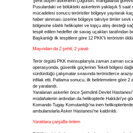
Şehit düşen askerlerin çoğunun, mangalarda görevli ol
Pusulardaki ve bölükteki askerlerin yaklaşık 5 saa
mücadelesi sonucu teröristler bölgeye yayılarak kaç
haber alınması üzerine bölgeye takviye timler sevk 
bölgesine silahlı helikopter ve topçu ateş desteği sa
tespit edilen hedefler de savaş uçakları tarafında
Başkanlığı ilk tespitlere göre 12 PKK’lı teröristin öl
Mayından da 2 şehit, 2 yaralı
Terör örgütü PKK mensuplarıyla zaman zaman sıca
operasyonda, güvenlik güçlerinin Tekeli bölgesi dağl
sürdürdüğü çalışmalar sırasında teröristlerce arazi
infilak etti. Patlama sonucu, ilk belirlemelere göre 2
de yaralandı.
Yaralanan askerler önce Şemdinli Devlet Hastanesi’n
müdahalenin ardından da helikopterle Hakkâri’ye gö
Komando Tugay Komutanlığı’na inen helikopterlerden 
ambulanslarla Asker Hastanesi’ne kaldırıldı.
Yaralılara çarşafla önlem