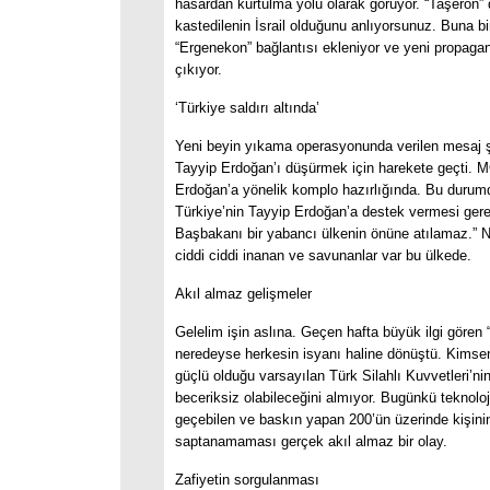
hasardan kurtulma yolu olarak görüyor. “Taşeron” 
kastedilenin İsrail olduğunu anlıyorsunuz. Buna bi
“Ergenekon” bağlantısı ekleniyor ve yeni propaga
çıkıyor.
‘Türkiye saldırı altında’
Yeni beyin yıkama operasyonunda verilen mesaj şu
Tayyip Erdoğan’ı düşürmek için harekete geçti.
Erdoğan’a yönelik komplo hazırlığında. Bu duru
Türkiye’nin Tayyip Erdoğan’a destek vermesi ger
Başbakanı bir yabancı ülkenin önüne atılamaz.” N
ciddi ciddi inanan ve savunanlar var bu ülkede.
Akıl almaz gelişmeler
Gelelim işin aslına. Geçen hafta büyük ilgi gören
neredeyse herkesin isyanı haline dönüştü. Kimsen
güçlü olduğu varsayılan Türk Silahlı Kuvvetleri’ni
beceriksiz olabileceğini almıyor. Bugünkü teknoloji
geçebilen ve baskın yapan 200’ün üzerinde kişini
saptanamaması gerçek akıl almaz bir olay.
Zafiyetin sorgulanması