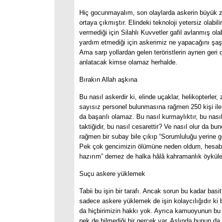
Hiç gocunmayalım, son olaylarda askerin büyük za
ortaya çıkmıştır. Elindeki teknoloji yetersiz olabili
vermediği için Silahlı Kuvvetler gafil avlanmış olabil
yardım etmediği için askerimiz ne yapacağını şaşır
Ama sarp yollardan gelen teröristlerin aynen geri
anlatacak kimse olamaz herhalde.
Bırakın Allah aşkına
Bu nasıl askerdir ki, elinde uçaklar, helikopterler, 
sayısız personel bulunmasına rağmen 250 kişi ile 
da başarılı olamaz. Bu nasıl kurmaylıktır, bu nas
taktiğidir, bu nasıl cesarettir? Ve nasıl olur da bu
rağmen bir subay bile çıkıp “Sorumluluğu yerine 
Pek çok gencimizin ölümüne neden oldum, hesab
hazırım” demez de halka hâlâ kahramanlık öyküleri
Suçu askere yüklemek
Tabii bu işin bir tarafı. Ancak sorun bu kadar basi
sadece askere yüklemek de işin kolaycılığıdır k
da hiçbirimizin hakkı yok. Ayrıca kamuoyunun bu
pek de bilmediği bir gerçek var. Aslında bunun da 