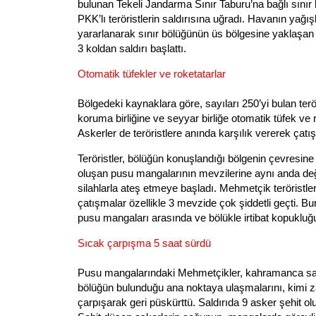
bulunan Tekeli Jandarma Sınır Taburu’na bağlı sınır
PKK’lı teröristlerin saldırısına uğradı. Havanın yağış
yararlanarak sınır bölüğünün üs bölgesine yaklaşan t
3 koldan saldırı başlattı.
Otomatik tüfekler ve roketatarlar
Bölgedeki kaynaklara göre, sayıları 250’yi bulan terör
koruma birliğine ve seyyar birliğe otomatik tüfek ve r
Askerler de teröristlere anında karşılık vererek çatı
Teröristler, bölüğün konuşlandığı bölgenin çevresin
oluşan pusu mangalarının mevzilerine aynı anda değ
silahlarla ateş etmeye başladı. Mehmetçik teröristle
çatışmalar özellikle 3 mevzide çok şiddetli geçti. 
pusu mangaları arasında ve bölükle irtibat kopukluğ
Sıcak çarpışma 5 saat sürdü
Pusu mangalarındaki Mehmetçikler, kahramanca sava
bölüğün bulunduğu ana noktaya ulaşmalarını, kimi
çarpışarak geri püskürttü. Saldırıda 9 asker şehit ol