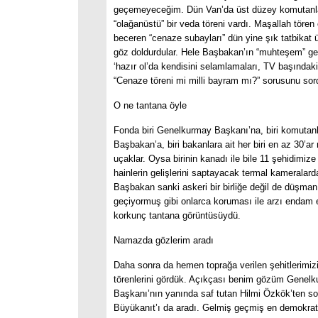
geçemeyeceğim. Dün Van’da üst düzey komutanla
“olağanüstü” bir veda töreni vardı. Maşallah tören
beceren “cenaze subayları” dün yine şık tatbikat ü
göz doldurdular. Hele Başbakan’ın “muhteşem” gel
‘hazır ol’da kendisini selamlamaları, TV başındaki
“Cenaze töreni mi milli bayram mı?” sorusunu sord
O ne tantana öyle
Fonda biri Genelkurmay Başkanı’na, biri komutanla
Başbakan’a, biri bakanlara ait her biri en az 30’ar 
uçaklar. Oysa birinin kanadı ile bile 11 şehidimize
hainlerin gelişlerini saptayacak termal kameralardan
Başbakan sanki askeri bir birliğe değil de düşman
geçiyormuş gibi onlarca koruması ile arzı endam 
korkunç tantana görüntüsüydü.
Namazda gözlerim aradı
Daha sonra da hemen toprağa verilen şehitlerimiz
törenlerini gördük. Açıkçası benim gözüm Genel
Başkanı’nın yanında saf tutan Hilmi Özkök’ten s
Büyükanıt’ı da aradı. Gelmiş geçmiş en demokrat